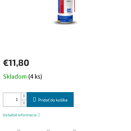
€11,80
Jednotková
Skladom
(4 ks)
cena:
Pridať do košíka
Detailné informácie