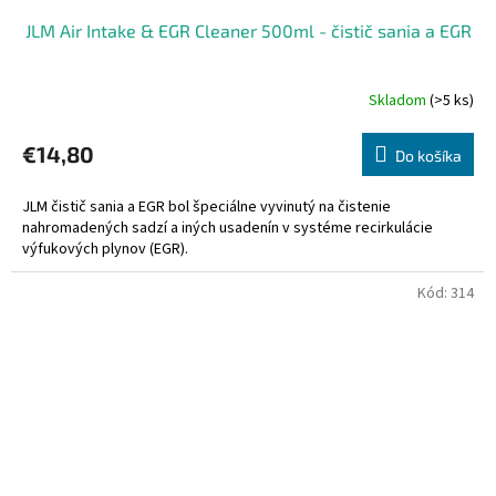
JLM Air Intake & EGR Cleaner 500ml - čistič sania a EGR
Skladom
(>5 ks)
€14,80
Do košíka
JLM čistič sania a EGR bol špeciálne vyvinutý na čistenie
nahromadených sadzí a iných usadenín v systéme recirkulácie
výfukových plynov (EGR).
Kód:
314