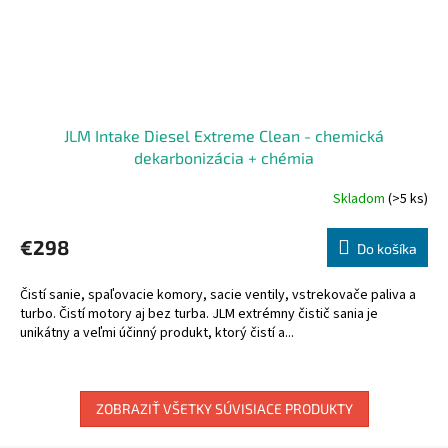
JLM Intake Diesel Extreme Clean - chemická
dekarbonizácia + chémia
Skladom
(>5 ks)
€298
Do košíka
Čistí sanie, spaľovacie komory, sacie ventily, vstrekovače paliva a
turbo. Čistí motory aj bez turba. JLM extrémny čistič sania je
unikátny a veľmi účinný produkt, ktorý čistí a...
ZOBRAZIŤ VŠETKY SÚVISIACE PRODUKTY