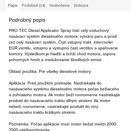
Popis
Podobné (14)
Hodnotenie
Diskusia
Podrobný popis
PRO-TEC Diesel Applicator Spray čistí celý vzduchový
nasávací systém dieselového motora, vytvára paru a prúdi
cez celý nasávací systém. Čistí vstupný trakt, intercooler
EGR ventilu, vstupnú a výstupnú časť ventilov a spaľovacie
komory. Výsledkom je hladší a tichší chod motora, úspora
pohonných hmôt a zredukovanie škodlivých emisií.
Oblasť použitia: Pre všetky dieselové motory.
Aplikácia: Pred použitím pretrepte. Nastriekajte do
nasávacieho systému dieselového motora počas bežiaceho
a zohriateho motora. Ak motor beží rovnomerne nastriekajte
produkt do nasávacieho traktu dlhým strekmi. Ak motor
nebeží rovnomerne, nastriekajte produkt do rúry
nasávacieho traktu krátkymi strekmi.
Poznámka: Počas aplikácie musí motor bežať medzi 2000-
2500 otáčkami/minúta.