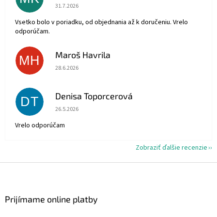
Hodnotenie obchodu je 5 z 5 hviezdičiek.
31.7.2026
Vsetko bolo v poriadku, od objednania až k doručeniu. Vrelo
odporúčam.
Maroš Havrila
MH
Hodnotenie obchodu je 5 z 5 hviezdičiek.
28.6.2026
Denisa Toporcerová
DT
Hodnotenie obchodu je 5 z 5 hviezdičiek.
26.5.2026
Vrelo odporúčam
Zobraziť ďalšie recenzie
Z
á
p
ä
Prijímame online platby
t