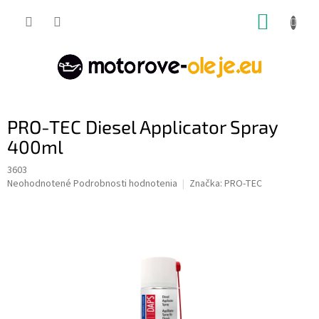
Prejsť
NÁKUP
na
obsah
KOŠÍK
PRO-TEC Diesel Applicator Spray
400ml
3603
Priemerné
Neohodnotené
Podrobnosti hodnotenia
Značka:
PRO-TEC
hodnotenie
produktu
je
0,0
z
5
hviezdičiek.