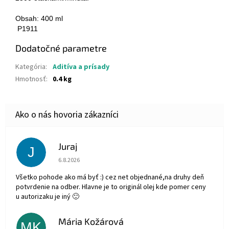
Obsah: 400 ml
P1911
Dodatočné parametre
Kategória
:
Aditíva a prísady
Hmotnosť
:
0.4 kg
Juraj
J
Hodnotenie obchodu je 5 z 5 hviezdičiek.
6.8.2026
Všetko pohode ako má byť :) cez net objednané,na druhy deň
potvrdenie na odber. Hlavne je to originál olej kde pomer ceny
u autorizaku je iný 🙂
Mária Kožárová
MK