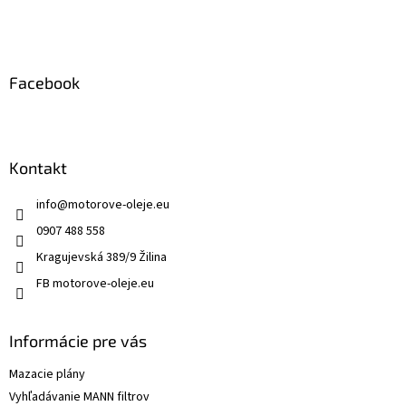
i
e
Facebook
Kontakt
info
@
motorove-oleje.eu
0907 488 558
Kragujevská 389/9 Žilina
FB motorove-oleje.eu
Informácie pre vás
Mazacie plány
Vyhľadávanie MANN filtrov