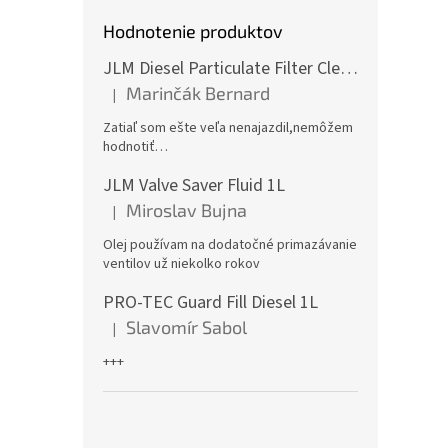
Hodnotenie produktov
JLM Diesel Particulate Filter Cleaner 375ml - čistič DPF
Marinčák Bernard
|
Hodnotenie produktu je 5 z 5 hviezdičiek.
Zatiaľ som ešte veľa nenajazdil,nemôžem
hodnotiť…
JLM Valve Saver Fluid 1L
Miroslav Bujna
|
Hodnotenie produktu je 5 z 5 hviezdičiek.
Olej používam na dodatočné primazávanie
ventilov už niekolko rokov
PRO-TEC Guard Fill Diesel 1L
Slavomír Sabol
|
Hodnotenie produktu je 5 z 5 hviezdičiek.
+++