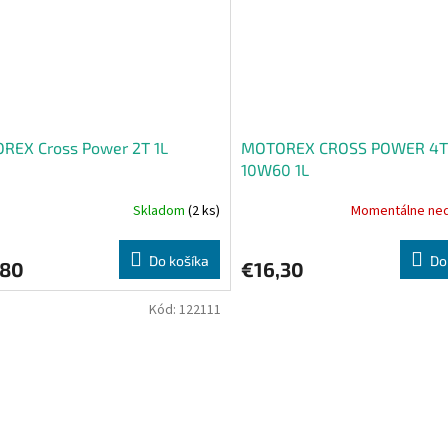
REX Cross Power 2T 1L
MOTOREX CROSS POWER 4T
10W60 1L
Skladom
(2 ks)
Momentálne ne
Do košíka
Do
,80
€16,30
Kód:
122111