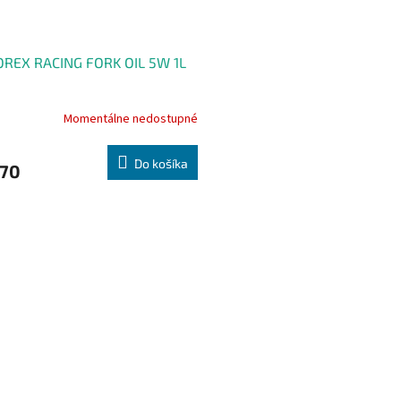
REX RACING FORK OIL 5W 1L
Momentálne nedostupné
Do košíka
,70
O
v
l
á
d
a
c
i
e
p
r
v