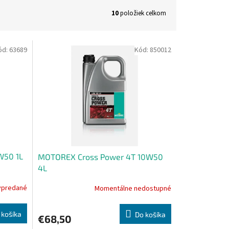
10
položiek celkom
ód:
63689
Kód:
850012
W50 1L
MOTOREX Cross Power 4T 10W50
4L
ypredané
Momentálne nedostupné
 košíka
Do košíka
€68,50