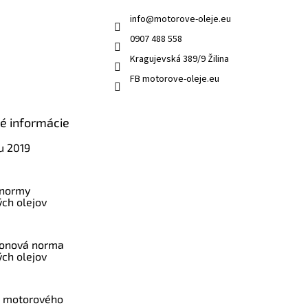
info
@
motorove-oleje.eu
0907 488 558
Kragujevská 389/9 Žilina
FB motorove-oleje.eu
ké informácie
u 2019
 normy
ch olejov
konová norma
ch olejov
a motorového