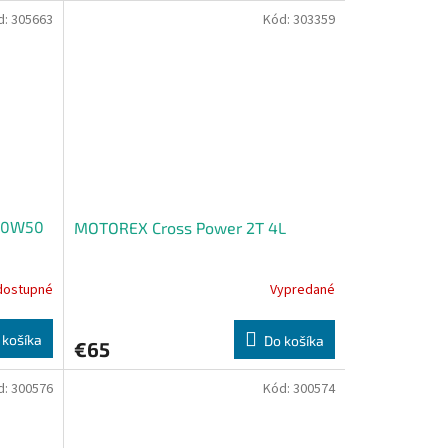
d:
305663
Kód:
303359
10W50
MOTOREX Cross Power 2T 4L
dostupné
Vypredané
 košíka
Do košíka
€65
d:
300576
Kód:
300574