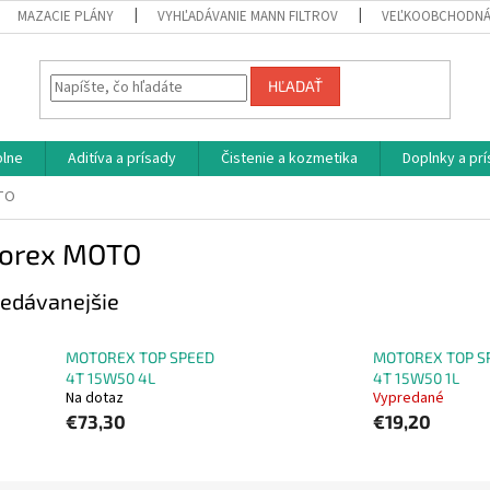
MAZACIE PLÁNY
VYHĽADÁVANIE MANN FILTROV
VEĽKOOBCHODNÁ
HĽADAŤ
plne
Aditíva a prísady
Čistenie a kozmetika
Doplnky a pr
TO
orex MOTO
edávanejšie
MOTOREX TOP SPEED
MOTOREX TOP S
4T 15W50 4L
4T 15W50 1L
Na dotaz
Vypredané
€73,30
€19,20