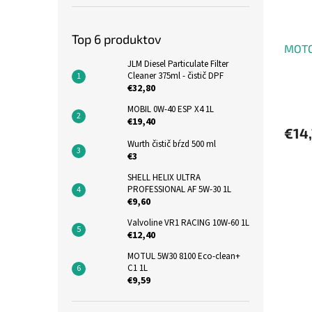
Top 6 produktov
MOTO
JLM Diesel Particulate Filter
Cleaner 375ml - čistič DPF
€32,80
MOBIL 0W-40 ESP X4 1L
€19,40
€14
Wurth čistič bŕzd 500 ml
€3
SHELL HELIX ULTRA
PROFESSIONAL AF 5W-30 1L
€9,60
Valvoline VR1 RACING 10W-60 1L
€12,40
MOTUL 5W30 8100 Eco-clean+
C1 1L
€9,59