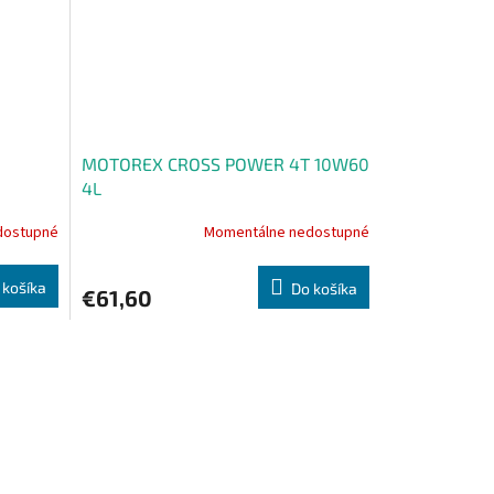
MOTOREX CROSS POWER 4T 10W60
4L
dostupné
Momentálne nedostupné
 košíka
Do košíka
€61,60