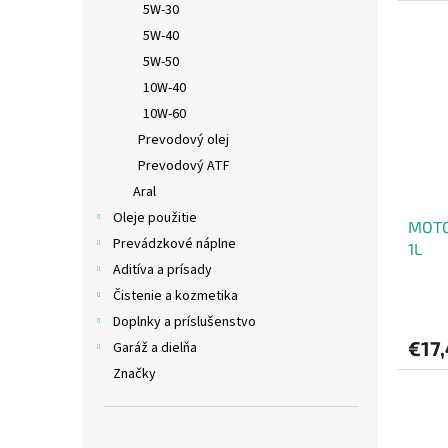
5W-30
5W-40
5W-50
10W-40
10W-60
Prevodový olej
Prevodový ATF
Aral
Oleje použitie
MOTO
Prevádzkové náplne
1L
Aditíva a prísady
Čistenie a kozmetika
Doplnky a príslušenstvo
€17
Garáž a dielňa
Značky