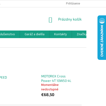
 SPOLUPRÁCA
OBCHODNÉ PODMIENKY
Prihlásenie
OCHRANA OSOBNÝCH ÚDAJ
NÁKUPNÝ
Prázdny košík
KOŠÍK
íslušenstvo
Garáž a dielňa
Kontakty
Značky
MOTOREX Cross
PEED
Power 4T 10W50 4L
Momentálne
nedostupné
€68,50