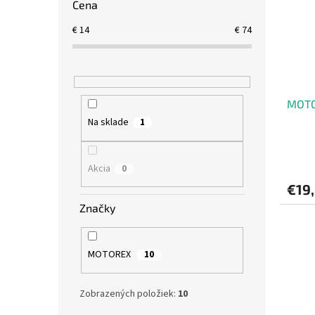
Cena
€
14
€
74
MOTO
Na sklade
1
Akcia
0
€19
Značky
MOTOREX
10
Zobrazených položiek:
10