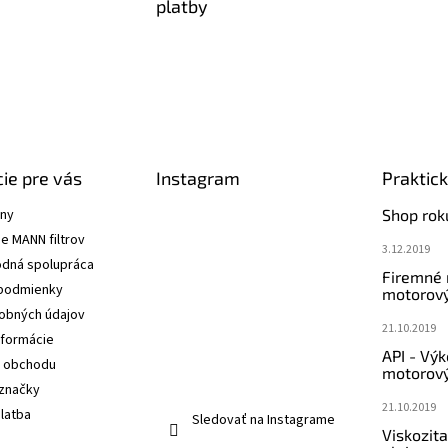
platby
ie pre vás
Instagram
Praktic
ány
Shop rok
e MANN filtrov
3.12.2019
dná spolupráca
Firemné
podmienky
motorový
obných údajov
21.10.2019
nformácie
API - Vý
 obchodu
motorový
značky
21.10.2019
latba
Sledovať na Instagrame
Viskozit