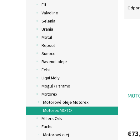
R
Elf
a
Odpor
Valvoline
d
e
Selenia
V
n
Urania
ý
i
Motul
p
e
Repsol
i
p
Sunoco
s
r
p
Ravenol oleje
o
r
d
Febi
o
u
Liqui Moly
d
k
Mogul / Paramo
u
t
Motorex
MOTO
k
o
Motorové oleje Motorex
t
v
o
Motorex MOTO
v
Millers Oils
Fuchs
€73
Motorový olej