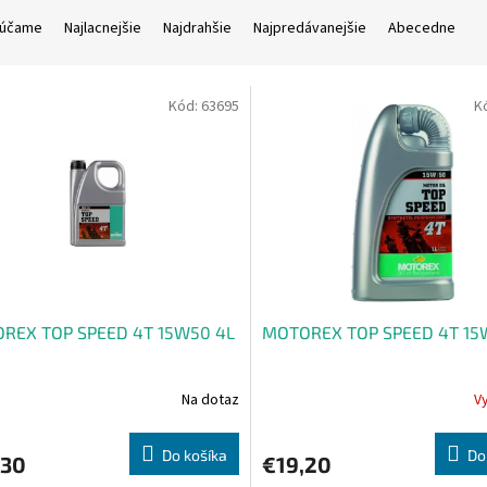
účame
Najlacnejšie
Najdrahšie
Najpredávanejšie
Abecedne
Kód:
63695
K
REX TOP SPEED 4T 15W50 4L
MOTOREX TOP SPEED 4T 15
Na dotaz
V
Do košíka
Do
,30
€19,20