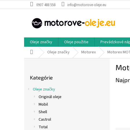
Prejsť
0907 488 558
info@motorove-oleje.eu
na
obsah
Oleje značky
Oleje použitie
Prevádzkové ná
Domov
Oleje značky
Motorex
Motorex MO
B
Mot
o
Preskočiť
č
Kategórie
kategórie
Najpr
n
ý
Oleje značky
p
Originál oleje
a
Mobil
n
e
Shell
l
Castrol
Total