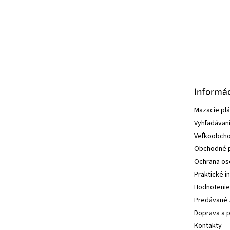
e
Informác
Mazacie pl
Vyhľadávani
Veľkoobcho
Obchodné 
Ochrana os
Praktické i
Hodnotenie
Predávané 
Doprava a p
Kontakty