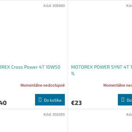
Kód:
305693
Kó
REX Cross Power 4T 10W50
MOTOREX POWER SYNT 4T 
1L
Momentálne nedostupné
Momentálne ne
Priemerné
hodnotenie
produktu
Do košíka
Do
,40
€23
je
5,0
z
Kód:
303355
Kó
5
hviezdičiek.