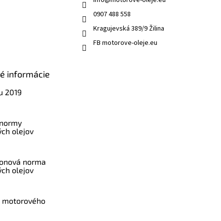
0907 488 558
Kragujevská 389/9 Žilina
FB motorove-oleje.eu
ké informácie
u 2019
 normy
ch olejov
konová norma
ch olejov
a motorového