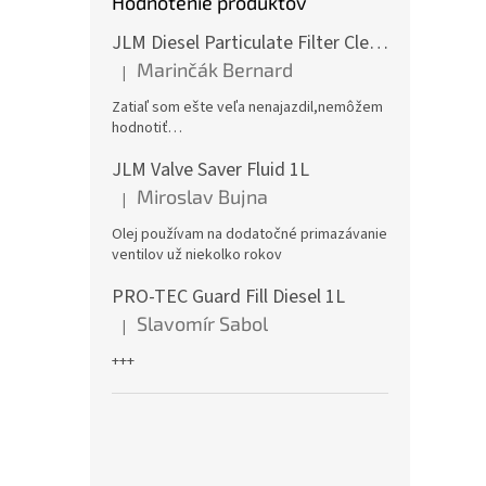
Hodnotenie produktov
JLM Diesel Particulate Filter Cleaner 375ml - čistič DPF
Marinčák Bernard
|
Hodnotenie produktu je 5 z 5 hviezdičiek.
Zatiaľ som ešte veľa nenajazdil,nemôžem
hodnotiť…
JLM Valve Saver Fluid 1L
Miroslav Bujna
|
Hodnotenie produktu je 5 z 5 hviezdičiek.
Olej používam na dodatočné primazávanie
ventilov už niekolko rokov
PRO-TEC Guard Fill Diesel 1L
Slavomír Sabol
|
Hodnotenie produktu je 5 z 5 hviezdičiek.
+++