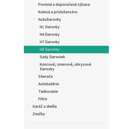
Povinná a doporučená výbava
Kolesá a príslušenstvo
Autožiarovky
H1 žiarovky
H4 žiarovky
H7 žiarovky
H8 žiarovky
Sady žiaroviek
Koncové, smerové, obrysové
žiarovky
Stierače
Autobatérie
Tankovanie
Filtre
Garáž a dielňa
Značky