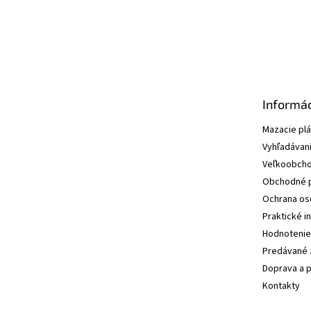
Informác
Mazacie pl
Vyhľadávani
Veľkoobcho
Obchodné 
Ochrana os
Praktické i
Hodnotenie
Predávané 
Doprava a p
Kontakty