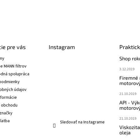
ie pre vás
Instagram
Praktic
ány
Shop rok
e MANN filtrov
3.12.2019
dná spolupráca
Firemné
podmienky
motorový
obných údajov
21.10.2019
nformácie
API - Vý
 obchodu
motorový
značky
21.10.2019
latba
Sledovať na Instagrame
Viskozit
oleja