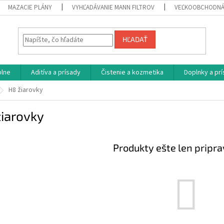
MAZACIE PLÁNY
VYHĽADÁVANIE MANN FILTROV
VEĽKOOBCHODNÁ
HĽADAŤ
plne
Aditíva a prísady
Čistenie a kozmetika
Doplnky a pr
H8 žiarovky
žiarovky
Produkty ešte len pripr