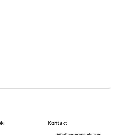
ok
Kontakt
info
@
motorove-oleje.eu