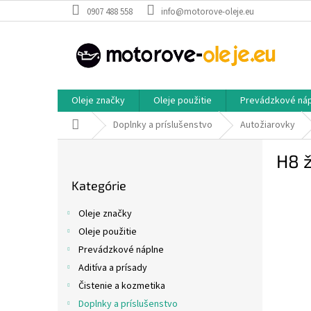
Prejsť
0907 488 558
info@motorove-oleje.eu
na
obsah
Oleje značky
Oleje použitie
Prevádzkové ná
Domov
Doplnky a príslušenstvo
Autožiarovky
B
H8 
o
Preskočiť
č
Kategórie
kategórie
n
ý
Oleje značky
p
Oleje použitie
a
Prevádzkové náplne
n
e
Aditíva a prísady
l
Čistenie a kozmetika
Doplnky a príslušenstvo