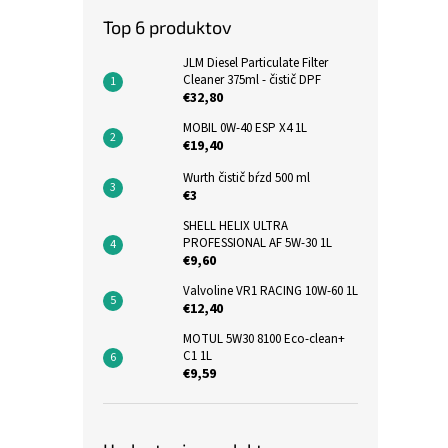
Top 6 produktov
JLM Diesel Particulate Filter
Cleaner 375ml - čistič DPF
€32,80
MOBIL 0W-40 ESP X4 1L
€19,40
Wurth čistič bŕzd 500 ml
€3
SHELL HELIX ULTRA
PROFESSIONAL AF 5W-30 1L
€9,60
Valvoline VR1 RACING 10W-60 1L
€12,40
MOTUL 5W30 8100 Eco-clean+
C1 1L
€9,59