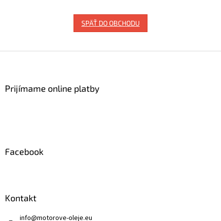
SPÄŤ DO OBCHODU
Z
á
p
ä
Prijímame online platby
t
i
e
Facebook
Kontakt
info
@
motorove-oleje.eu