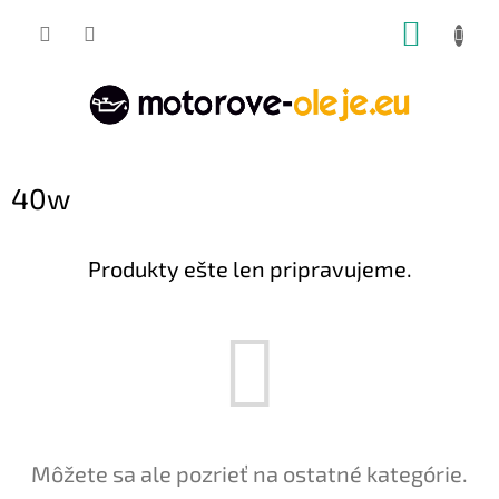
Prejsť
NÁKUP
na
obsah
KOŠÍK
40w
Produkty ešte len pripravujeme.
Môžete sa ale pozrieť na ostatné kategórie.