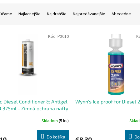
účame
Najlacnejšie
Najdrahšie
Najpredávanejšie
Abecedne
Kód:
P2010
K
c Diesel Conditioner & Antigel
Wynn's Ice proof for Diesel 
 375ml - Zimná ochrana nafty
Skladom
(5 ks)
Skla
Do košíka
Do
,10
€8,30