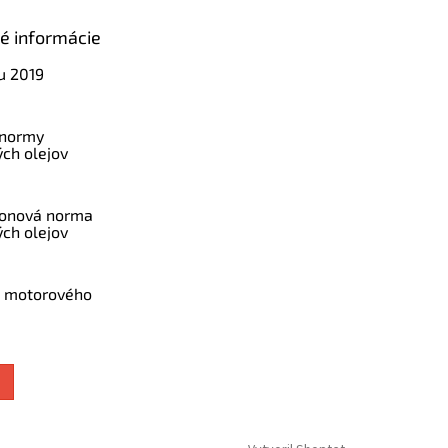
ké informácie
u 2019
 normy
ch olejov
konová norma
ch olejov
a motorového