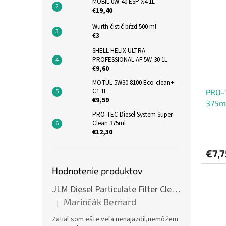
MOBIL 0W-40 ESP X4 1L
€19,40
Wurth čistič bŕzd 500 ml
€3
SHELL HELIX ULTRA
PROFESSIONAL AF 5W-30 1L
€9,60
MOTUL 5W30 8100 Eco-clean+
C1 1L
PRO-T
€9,59
375m
PRO-TEC Diesel System Super
Clean 375ml
€12,30
€7,7
Hodnotenie produktov
JLM Diesel Particulate Filter Cleaner 375ml - čistič DPF
Marinčák Bernard
|
Hodnotenie produktu je 5 z 5 hviezdičiek.
Zatiaľ som ešte veľa nenajazdil,nemôžem