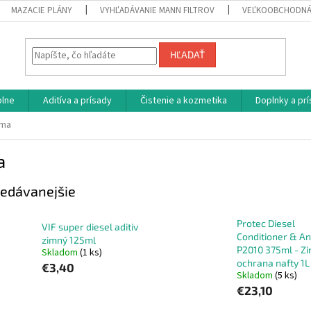
MAZACIE PLÁNY
VYHĽADÁVANIE MANN FILTROV
VEĽKOOBCHODNÁ
HĽADAŤ
plne
Aditíva a prísady
Čistenie a kozmetika
Doplnky a pr
ima
a
edávanejšie
Protec Diesel
VIF super diesel aditiv
Conditioner & An
zimný 125ml
P2010 375ml - Z
Skladom
(1 ks)
ochrana nafty 1L
€3,40
Skladom
(5 ks)
€23,10