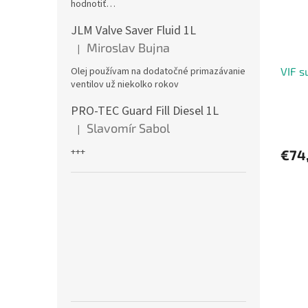
hodnotiť…
JLM Valve Saver Fluid 1L
Miroslav Bujna
|
Hodnotenie produktu je 5 z 5 hviezdičiek.
Olej používam na dodatočné primazávanie
VIF s
ventilov už niekolko rokov
PRO-TEC Guard Fill Diesel 1L
Slavomír Sabol
|
Hodnotenie produktu je 5 z 5 hviezdičiek.
+++
€74