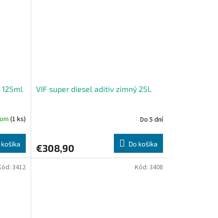
ý 125ml
VIF super diesel aditiv zimný 25L
dom
(1 ks)
Do 5 dní
 košíka
Do košíka
€308,90
Kód:
3412
Kód:
3408