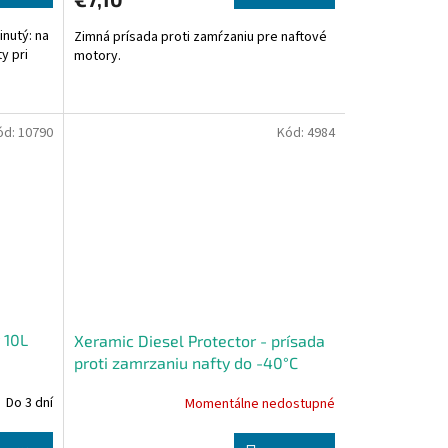
inutý: na
Zimná prísada proti zamŕzaniu pre naftové
y pri
motory.
ód:
10790
Kód:
4984
 10L
Xeramic Diesel Protector - prísada
proti zamrzaniu nafty do -40°C
500ml
Do 3 dní
Momentálne nedostupné