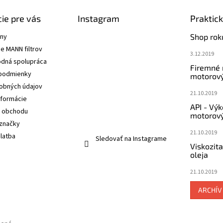
ie pre vás
Instagram
Praktic
ány
Shop rok
e MANN filtrov
3.12.2019
dná spolupráca
Firemné
podmienky
motorový
obných údajov
21.10.2019
nformácie
API - Vý
 obchodu
motorový
značky
21.10.2019
latba
Sledovať na Instagrame
Viskozit
oleja
21.10.2019
ARCHÍV