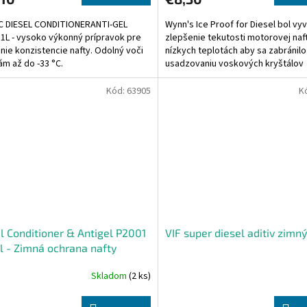
C DIESEL CONDITIONERANTI-GEL
Wynn's Ice Proof for Diesel bol vyv
 1L - vysoko výkonný prípravok pre
zlepšenie tekutosti motorovej naft
nie konzistencie nafty. Odolný voči
nízkych teplotách aby sa zabránilo
ám až do -33 °C.
usadzovaniu voskových kryštálov
Kód:
63905
K
l Conditioner & Antigel P2001
VIF super diesel aditiv zimný
 - Zimná ochrana nafty
Skladom
(2 ks)