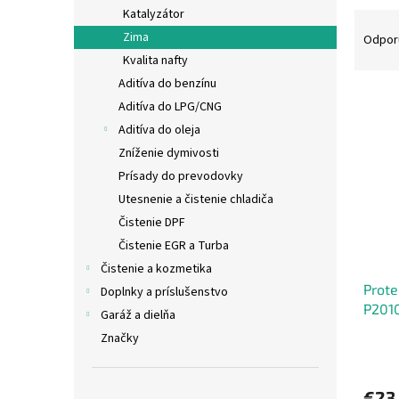
Katalyzátor
R
a
Zima
Odpor
d
Kvalita nafty
e
Aditíva do benzínu
V
n
Aditíva do LPG/CNG
ý
i
Aditíva do oleja
p
e
Zníženie dymivosti
i
p
s
r
Prísady do prevodovky
p
o
Utesnenie a čistenie chladiča
r
d
Čistenie DPF
o
u
Čistenie EGR a Turba
d
k
Čistenie a kozmetika
u
t
Prote
k
o
Doplnky a príslušenstvo
P2010
t
v
Garáž a dielňa
1L
o
Značky
v
€23