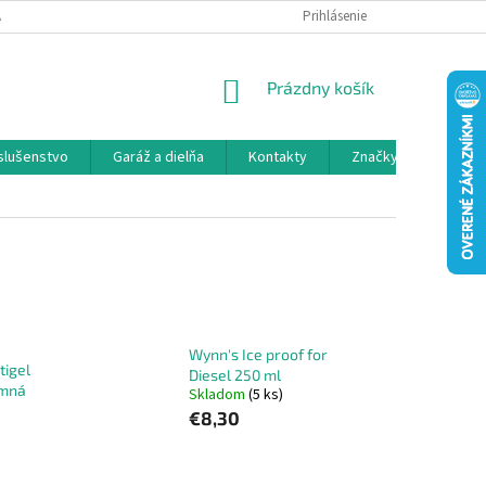
 SPOLUPRÁCA
OBCHODNÉ PODMIENKY
Prihlásenie
OCHRANA OSOBNÝCH ÚDAJ
NÁKUPNÝ
Prázdny košík
KOŠÍK
íslušenstvo
Garáž a dielňa
Kontakty
Značky
Wynn's Ice proof for
tigel
Diesel 250 ml
imná
Skladom
(5 ks)
€8,30