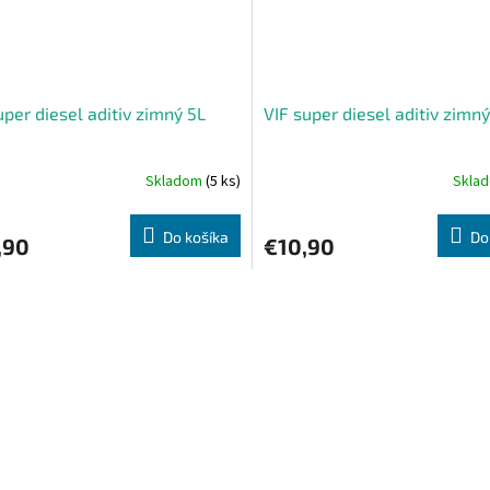
uper diesel aditiv zimný 5L
VIF super diesel aditiv zim
Skladom
(5 ks)
Skla
Do košíka
Do
,90
€10,90
O
v
l
á
d
a
c
i
e
p