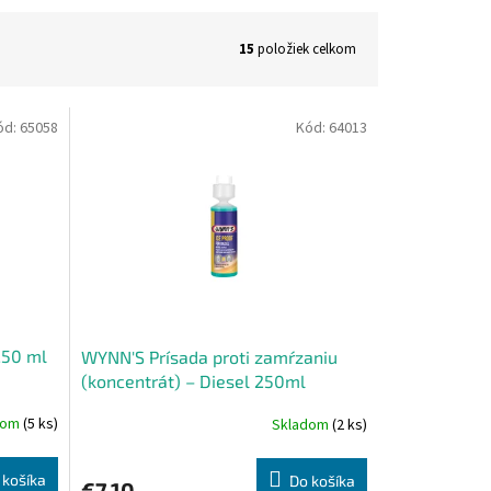
15
položiek celkom
ód:
65058
Kód:
64013
250 ml
WYNN'S Prísada proti zamŕzaniu
(koncentrát) – Diesel 250ml
dom
(5 ks)
Skladom
(2 ks)
 košíka
Do košíka
€7,10