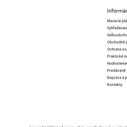
Informác
Mazacie pl
Vyhľadávani
Veľkoobcho
Obchodné 
Ochrana os
Praktické i
Hodnotenie
Predávané 
Doprava a p
Kontakty