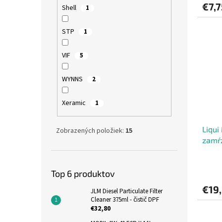
€7,7
Shell
1
STP
1
VIF
5
WYNNS
2
Xeramic
1
Liqui
Zobrazených položiek:
15
zamŕz
Top 6 produktov
€19
JLM Diesel Particulate Filter
Cleaner 375ml - čistič DPF
€32,80