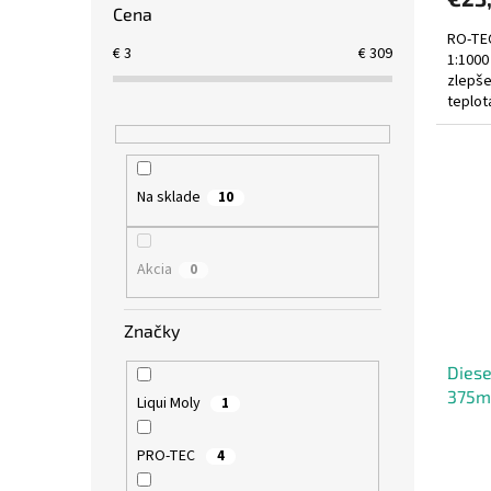
Cena
RO-TE
€
3
€
309
1:1000
zlepše
teplot
Na sklade
10
Akcia
0
Značky
Diese
375ml
Liqui Moly
1
PRO-TEC
4