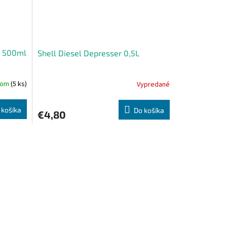
ný 500ml
Shell Diesel Depresser 0,5L
dom
(5 ks)
Vypredané
 košíka
Do košíka
€4,80