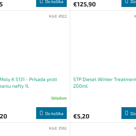
Do košíka
Do
5
€125,90
Kód:
4922
 Moly K 5131 - Prísada proti
STP Diesel Winter Treatmen
aniu nafty 1L
200ml
Skladom
Do košíka
Do
,20
€5,20
Kód:
3561