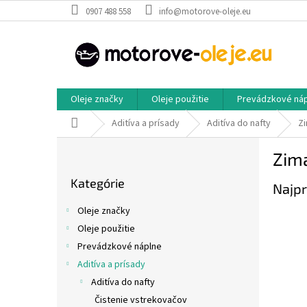
Prejsť
0907 488 558
info@motorove-oleje.eu
na
obsah
Oleje značky
Oleje použitie
Prevádzkové ná
Domov
Aditíva a prísady
Aditíva do nafty
Z
B
Zim
o
Preskočiť
č
Kategórie
kategórie
Najpr
n
ý
Oleje značky
p
Oleje použitie
a
Prevádzkové náplne
n
e
Aditíva a prísady
l
Aditíva do nafty
Čistenie vstrekovačov