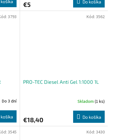
 košíka
Do košíka
€5
Kód:
3793
Kód:
3562
t
PRO-TEC Diesel Anti Gel 1:1000 1L
Do 3 dní
Skladom
(1 ks)
 košíka
Do košíka
€18,40
Kód:
3545
Kód:
3430