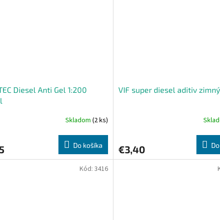
EC Diesel Anti Gel 1:200
VIF super diesel aditiv zimn
l
Skladom
(2 ks)
Skla
Do košíka
Do
5
€3,40
Kód:
3416