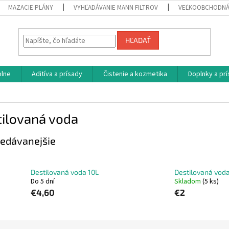
MAZACIE PLÁNY
VYHĽADÁVANIE MANN FILTROV
VEĽKOOBCHODNÁ
HĽADAŤ
plne
Aditíva a prísady
Čistenie a kozmetika
Doplnky a pr
tilovaná voda
edávanejšie
Destilovaná voda 10L
Destilovaná voda
Do 5 dní
Skladom
(5 ks)
€4,60
€2