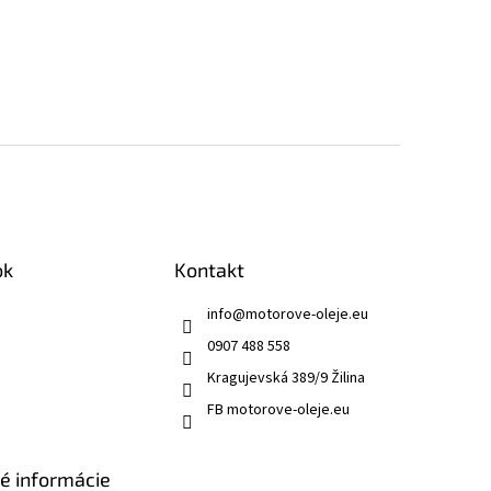
ok
Kontakt
info
@
motorove-oleje.eu
0907 488 558
Kragujevská 389/9 Žilina
FB motorove-oleje.eu
ké informácie