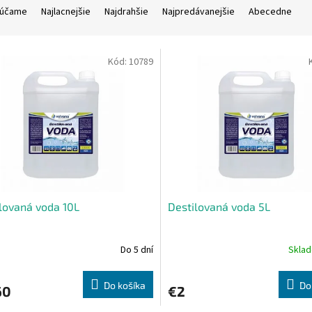
účame
Najlacnejšie
Najdrahšie
Najpredávanejšie
Abecedne
Kód:
10789
lovaná voda 10L
Destilovaná voda 5L
Do 5 dní
Skla
Do košíka
Do
60
€2