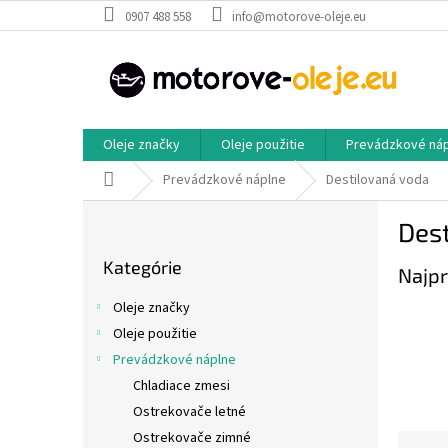
Prejsť
0907 488 558
info@motorove-oleje.eu
na
obsah
Oleje značky
Oleje použitie
Prevádzkové ná
Domov
Prevádzkové náplne
Destilovaná voda
B
Des
o
Preskočiť
č
Kategórie
kategórie
Najpr
n
ý
Oleje značky
p
Oleje použitie
a
Prevádzkové náplne
n
e
Chladiace zmesi
l
Ostrekovače letné
Ostrekovače zimné
R