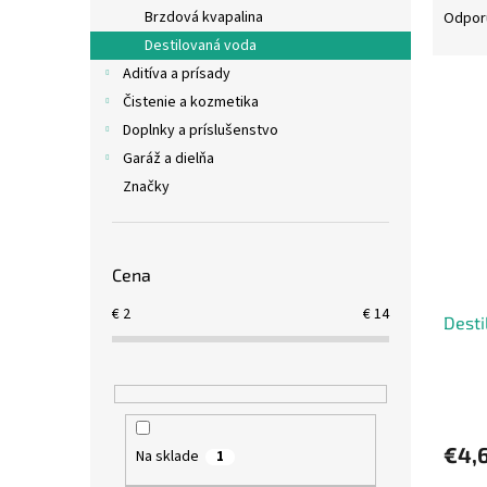
a
Brzdová kvapalina
Odpor
d
Destilovaná voda
e
Aditíva a prísady
V
n
Čistenie a kozmetika
ý
i
Doplnky a príslušenstvo
p
e
i
p
Garáž a dielňa
s
r
Značky
p
o
r
d
o
u
Cena
d
k
u
t
€
2
€
14
Desti
k
o
t
v
o
v
€4,
Na sklade
1