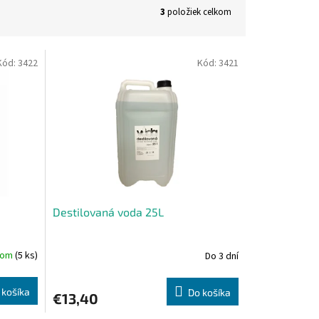
3
položiek celkom
Kód:
3422
Kód:
3421
Destilovaná voda 25L
dom
(5 ks)
Do 3 dní
 košíka
Do košíka
€13,40