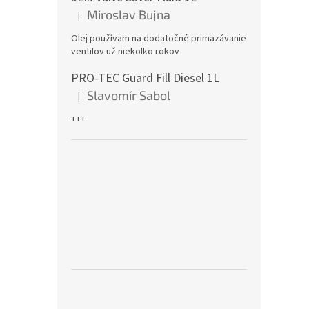
Miroslav Bujna
|
Hodnotenie produktu je 5 z 5 hviezdičiek.
Olej používam na dodatočné primazávanie
ventilov už niekolko rokov
PRO-TEC Guard Fill Diesel 1L
Slavomír Sabol
|
Hodnotenie produktu je 5 z 5 hviezdičiek.
+++