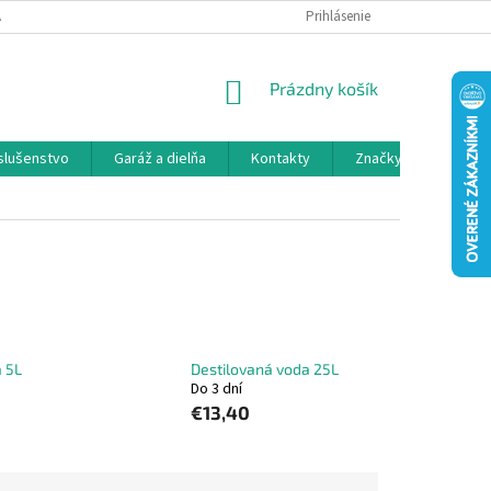
 SPOLUPRÁCA
OBCHODNÉ PODMIENKY
Prihlásenie
OCHRANA OSOBNÝCH ÚDAJ
NÁKUPNÝ
Prázdny košík
KOŠÍK
íslušenstvo
Garáž a dielňa
Kontakty
Značky
 5L
Destilovaná voda 25L
Do 3 dní
€13,40