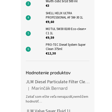
Wurth čistič bŕzd 500 ml
€3
SHELL HELIX ULTRA
PROFESSIONAL AF 5W-30 1L
€9,60
MOTUL 5W30 8100 Eco-clean+
C1 1L
€9,59
PRO-TEC Diesel System Super
Clean 375ml
€12,30
Hodnotenie produktov
JLM Diesel Particulate Filter Cleaner 375ml - čistič DPF
Marinčák Bernard
|
Hodnotenie produktu je 5 z 5 hviezdičiek.
Zatiaľ som ešte veľa nenajazdil,nemôžem
hodnotiť…
JLM Valve Saver Fluid 1L