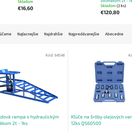
zdvihákom 2t - 1
Skladom
Skladom
(2 ks)
€16,60
€120,80
účame
Najlacnejšie
Najdrahšie
Najpredávanejšie
Abecedne
Kód:
64548
K
dová rampa s hydraulickým
Kľúče na šróby olejových van
ákom 2t - 1ks
12ks QS60500