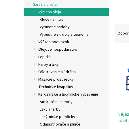
Garáž a dielňa
Výmena oleja
Kľúče na filtre
R
Výpustné nádoby
a
Odpor
Výpustné skrutky a tesnenia
d
Výfuk a podvozok
e
Olejové hospodárstvo
V
n
Lepidlá
ý
i
p
e
Farby a laky
i
p
Ošetrovanie a údržba
s
r
Mazacie prostriedky
p
o
Technické kvapaliny
r
d
Karosárske a lakýrnické vybavenie
o
u
d
Antikorózne hmoty
k
u
t
Laky a farby
Nájaz
k
o
Lakýrnické pomôcky
zdvih
t
v
Odmastňovače a plniče
o