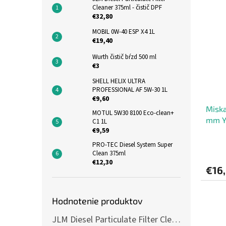
Cleaner 375ml - čistič DPF
€32,80
MOBIL 0W-40 ESP X4 1L
€19,40
Wurth čistič bŕzd 500 ml
€3
SHELL HELIX ULTRA
PROFESSIONAL AF 5W-30 1L
€9,60
Miska
MOTUL 5W30 8100 Eco-clean+
mm Y
C1 1L
€9,59
PRO-TEC Diesel System Super
Clean 375ml
€12,30
€16
Hodnotenie produktov
JLM Diesel Particulate Filter Cleaner 375ml - čistič DPF