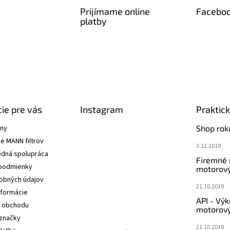
e
p
Prijímame online
Facebo
r
platby
v
k
y
v
ý
p
i
s
u
ie pre vás
Instagram
Praktic
ány
Shop rok
e MANN filtrov
3.12.2019
dná spolupráca
Firemné
podmienky
motorový
obných údajov
21.10.2019
nformácie
API - Vý
 obchodu
motorový
značky
21.10.2019