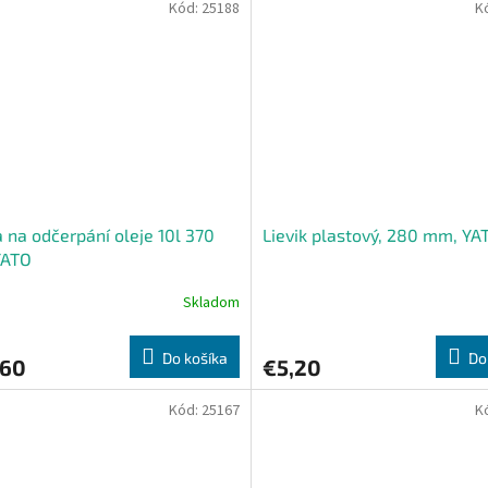
Kód:
25188
K
 na odčerpání oleje 10l 370
Lievik plastový, 280 mm, YA
ATO
Skladom
Do košíka
Do
,60
€5,20
Kód:
25167
K