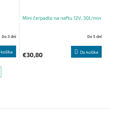
Mini čerpadlo na naftu 12V, 30l/min
Do 3 dní
Do 5 dní
 košíka
Do košíka
€30,80