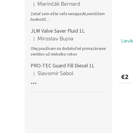
Marinčák Bernard
|
Hodnotenie produktu je 5 z 5 hviezdičiek.
Zatiaľ som ešte veľa nenajazdil,nemôžem
hodnotiť…
JLM Valve Saver Fluid 1L
Miroslav Bujna
|
Lievi
Hodnotenie produktu je 5 z 5 hviezdičiek.
Olej používam na dodatočné primazávanie
ventilov už niekolko rokov
PRO-TEC Guard Fill Diesel 1L
Slavomír Sabol
|
Hodnotenie produktu je 5 z 5 hviezdičiek.
€2
+++