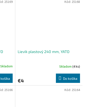
ód:
25169
Kód:
25168
TO
Lievik plastový 240 mm, YATO
Skladom
Skladom
(4 ks)
 košíka
Do košíka
€4
ód:
25166
Kód:
25164