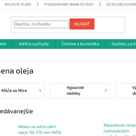
MAZACIE PLÁNY
VYHĽADÁVANIE MANN FILTROV
VEĽKOOBCHODNÁ
HĽADAŤ
plne
Aditíva a prísady
Čistenie a kozmetika
Doplnky a pr
ena oleja
Výpustné
V
Kľúče na filtre
nádoby
s
t
edávanejšie
Nájazdová ramp
Miska na odčerpání
hydraulickým
oleje 10l 370 mm YATO