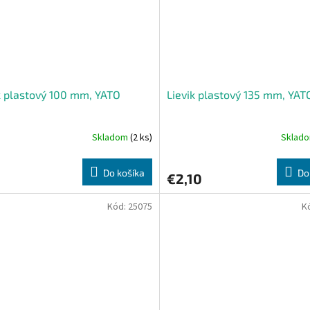
k plastový 100 mm, YATO
Lievik plastový 135 mm, YAT
Skladom
(2 ks)
Sklad
Do košíka
Do
€2,10
Kód:
25075
K