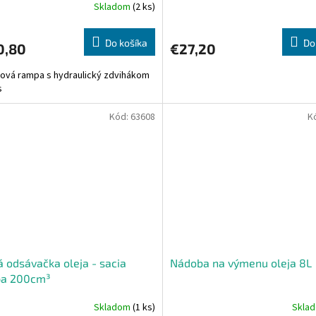
Skladom
(2 ks)
Do košíka
Do
0,80
€27,20
ová rampa s hydraulický zdvihákom
ks
Kód:
63608
K
 odsávačka oleja - sacia
Nádoba na výmenu oleja 8L
a 200cm³
Skladom
(1 ks)
Skla