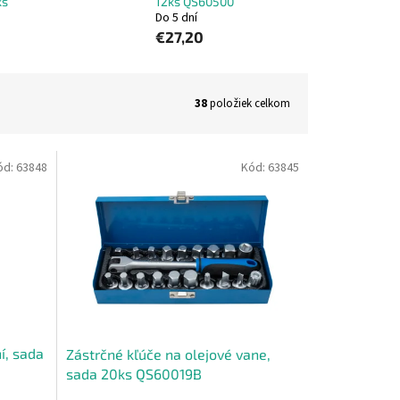
ks
12ks QS60500
Do 5 dní
€27,20
38
položiek celkom
ód:
63848
Kód:
63845
í, sada
Zástrčné kľúče na olejové vane,
sada 20ks QS60019B