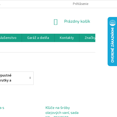
 SPOLUPRÁCA
OBCHODNÉ PODMIENKY
Prihlásenie
OCHRANA OSOBNÝCH ÚDAJ
NÁKUPNÝ
Prázdny košík
KOŠÍK
íslušenstvo
Garáž a dielňa
Kontakty
Značky
ýpustné
krutky a
esnenia
a s
Kľúče na šróby
olejových vaní, sada