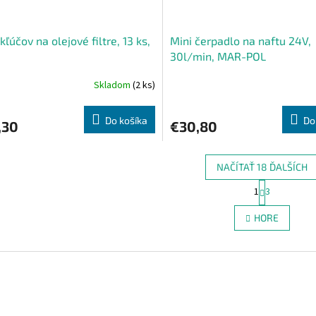
kľúčov na olejové filtre, 13 ks,
Mini čerpadlo na naftu 24V,
30l/min, MAR-POL
Skladom
(2 ks)
Do košíka
Do
,30
€30,80
NAČÍTAŤ 18 ĎALŠÍCH
S
1
3
O
t
r
v
HORE
á
l
n
á
k
d
o
a
v
c
a
i
n
e
i