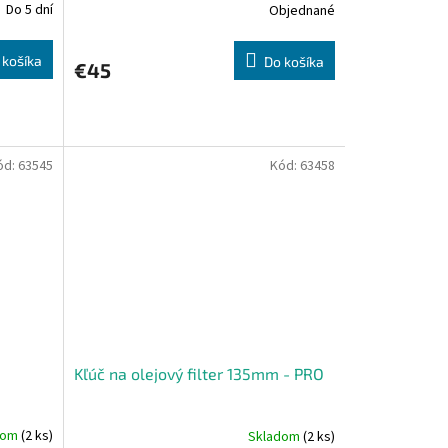
Do 5 dní
Objednané
 košíka
Do košíka
€45
ód:
63545
Kód:
63458
Kľúč na olejový filter 135mm - PRO
dom
(2 ks)
Skladom
(2 ks)
Priemerné