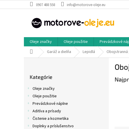
Prejsť
0907 488 558
info@motorove-oleje.eu
na
obsah
Oleje značky
Oleje použitie
Prevádzkové ná
Domov
Garáž a dielňa
Lepidlá
Obojstranná
B
Obo
o
Preskočiť
č
Kategórie
kategórie
Najpr
n
ý
Oleje značky
p
Oleje použitie
a
Prevádzkové náplne
n
e
Aditíva a prísady
l
Čistenie a kozmetika
Doplnky a príslušenstvo