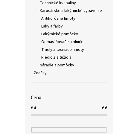
Technické kvapaliny
Karosárske a lakýrnické vybavenie
Antikorózne hmoty
Laky a farby
Lakýrnické pomôcky
Odmastňovače a plniče
Tmely a tesniace hmoty
Riedidlá a tužidlá
Náradie a pomôcky
Značky
Cena
€
4
€
6