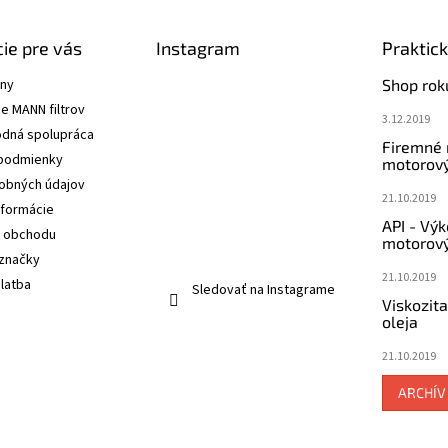
ie pre vás
Instagram
Praktic
ány
Shop rok
e MANN filtrov
3.12.2019
dná spolupráca
Firemné
podmienky
motorový
obných údajov
21.10.2019
nformácie
API - Vý
 obchodu
motorový
značky
21.10.2019
latba
Sledovať na Instagrame
Viskozit
oleja
21.10.2019
ARCHÍV