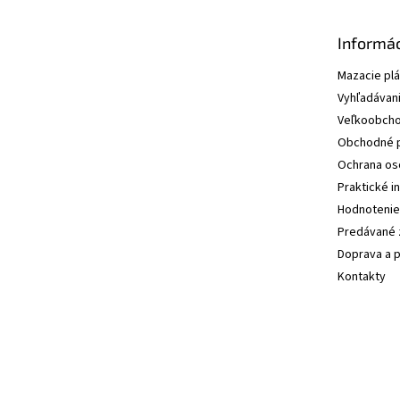
Informác
Mazacie pl
Vyhľadávani
Veľkoobcho
Obchodné 
Ochrana os
Praktické i
Hodnotenie
Predávané 
Doprava a p
Kontakty