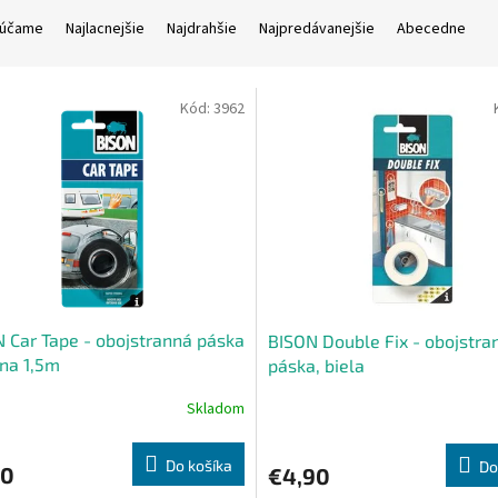
účame
Najlacnejšie
Najdrahšie
Najpredávanejšie
Abecedne
Kód:
3962
 Car Tape - obojstranná páska
BISON Double Fix - obojstra
rna 1,5m
páska, biela
Skladom
Do košíka
Do
30
€4,90