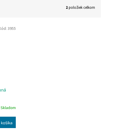
2
položiek celkom
Kód:
3955
nná
Skladom
 košíka