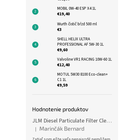
MOBIL 0W-40 ESP X4 1L
€19,40
Wurth čistič bŕzd 500 ml
€3
SHELL HELIX ULTRA
PROFESSIONAL AF 5W-30 1L
€9,60
Valvoline VR1 RACING 10W-60 1L
€12,40
MOTUL 5W30 8100 Eco-clean+
C1 1L
€9,59
Hodnotenie produktov
JLM Diesel Particulate Filter Cleaner 375ml - čistič DPF
Marinčák Bernard
|
Hodnotenie produktu je 5 z 5 hviezdičiek.
Zatiaľ som ešte veľa nenajazdil,nemôžem