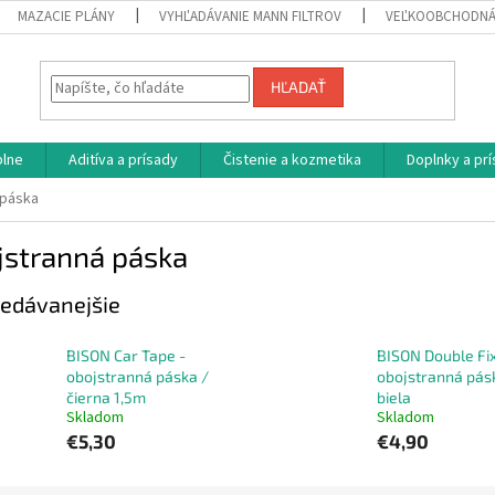
MAZACIE PLÁNY
VYHĽADÁVANIE MANN FILTROV
VEĽKOOBCHODNÁ
HĽADAŤ
plne
Aditíva a prísady
Čistenie a kozmetika
Doplnky a pr
 páska
jstranná páska
edávanejšie
BISON Car Tape -
BISON Double Fix
obojstranná páska /
obojstranná pás
čierna 1,5m
biela
Skladom
Skladom
€5,30
€4,90