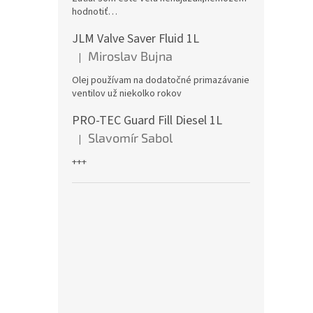
hodnotiť…
JLM Valve Saver Fluid 1L
Miroslav Bujna
|
Hodnotenie produktu je 5 z 5 hviezdičiek.
Olej používam na dodatočné primazávanie
ventilov už niekolko rokov
PRO-TEC Guard Fill Diesel 1L
Slavomír Sabol
|
Hodnotenie produktu je 5 z 5 hviezdičiek.
+++