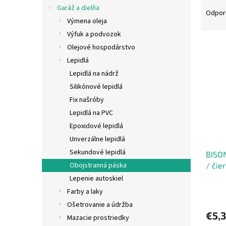
R
Garáž a dielňa
a
Odpor
Výmena oleja
d
e
Výfuk a podvozok
V
n
Olejové hospodárstvo
ý
i
Lepidlá
p
e
Lepidlá na nádrž
i
p
Silikónové lepidlá
s
r
p
Fix našróby
o
r
d
Lepidlá na PVC
o
u
Epoxidové lepidlá
d
k
Unverzálne lepidlá
u
t
Sekundové lepidlá
BISON
k
o
/ čie
Obojstranná páska
t
v
o
Lepenie autoskiel
v
Farby a laky
Ošetrovanie a údržba
€5,
Mazacie prostriedky