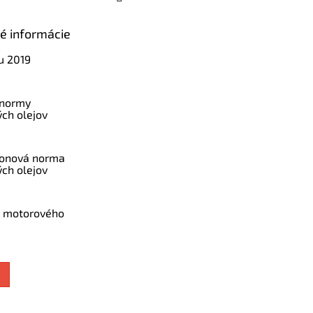
ké informácie
u 2019
 normy
ch olejov
konová norma
ch olejov
a motorového