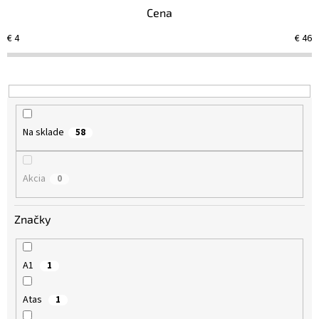
e
Cena
p
r
€
4
€
46
o
d
u
k
t
o
Na sklade
58
v
Akcia
0
Značky
A1
1
Atas
1