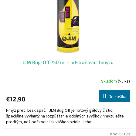
JLM Bug-Off 750 ml - odstraňovač hmyzu
Skladom
(>5 ks)
Do košíka
€12,90
Hmyz preč. Lesk späť. JLM Bug Off je hotový gélový čistič,
špeciálne vyvinutý na rozpúšťanie odolných zvyškov hmyzu ešte
predtým, než poškodia lak vášho vozidla. Jeho...
Kód:
65129