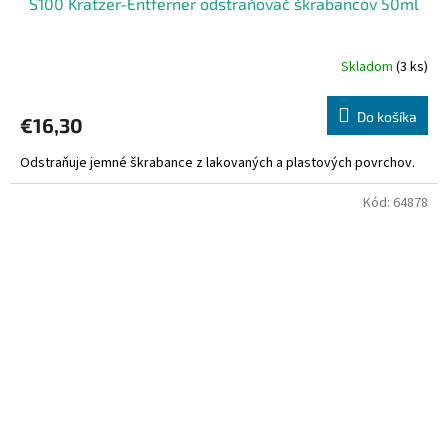
S100 Kratzer-Entferner odstraňovač škrabancov 50ml
Skladom
(3 ks)
Do košíka
€16,30
Odstraňuje jemné škrabance z lakovaných a plastových povrchov.
Kód:
64878