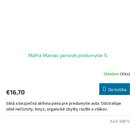
Mafra Maniac penové predumytie 1L
Skladom
(4 ks)
Do košíka
€16,70
Silná a bezpečná aktívna pena pre predumytie auta. Odstraňuje
silné nečistoty, hmyz, organické zbytky rastlín a vtákov.
Kód:
64872