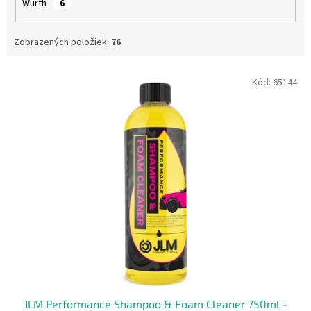
Wurth
6
Zobrazených položiek:
76
V
Kód:
65144
ý
p
i
s
p
r
o
d
u
k
t
o
v
JLM Performance Shampoo & Foam Cleaner 750ml -