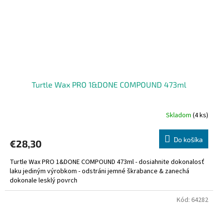
Turtle Wax PRO 1&DONE COMPOUND 473ml
Skladom
(4 ks)
Do košíka
€28,30
Turtle Wax PRO 1&DONE COMPOUND 473ml - dosiahnite dokonalosť
laku jediným výrobkom - odstráni jemné škrabance & zanechá
dokonale lesklý povrch
Kód:
64282