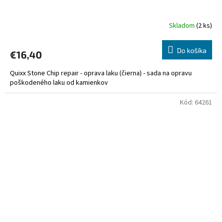
Skladom
(2 ks)
Do košíka
€16,40
Quixx Stone Chip repair - oprava laku (čierna) - sada na opravu
poškodeného laku od kamienkov
Kód:
64261