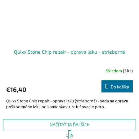
Quixx Stone Chip repair - oprava laku - strieborná
Skladom
(2 ks)
Do košíka
€16,40
Quixx Stone Chip repair - oprava laku (strieborná) - sada na opravu
poškodeného laku od kamienkov + retušovacie pero.
NAČÍTAŤ 18 ĎALŠÍCH
S
1
5
t