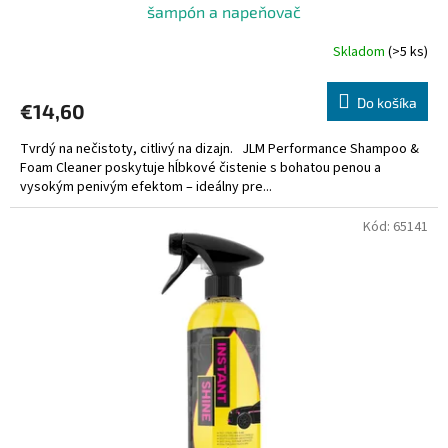
šampón a napeňovač
Skladom
(>5 ks)
Do košíka
€14,60
Tvrdý na nečistoty, citlivý na dizajn. JLM Performance Shampoo &
Foam Cleaner poskytuje hĺbkové čistenie s bohatou penou a
vysokým penivým efektom – ideálny pre...
Kód:
65141