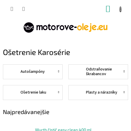
Prejsť
NÁKUP
na
obsah
KOŠÍK
Ošetrenie Karosérie
Odstraňovanie
Autošampóny
škrabancov
Ošetrenie laku
Plasty a nárazníky
Najpredávanejšie
Wurth čistič easy clean 400 ml