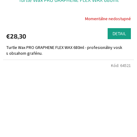
Momentálne nedostupné
Priemerné
hodnotenie
produktu
DETAIL
€28,30
je
5,0
Turtle Wax PRO GRAPHENE FLEX WAX 680ml - profesionálny vosk
z
s obsahom grafénu.
5
hviezdičiek.
Kód:
64521