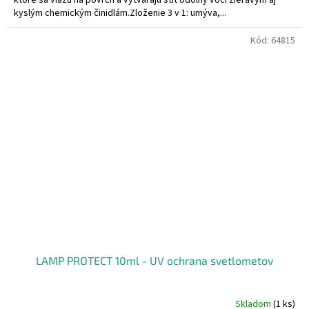
ktoré sa viažu na povrch a vytvárajú štít odolný voči žieravým aj
kyslým chemickým činidlám.Zloženie 3 v 1: umýva,...
Kód:
64815
LAMP PROTECT 10ml - UV ochrana svetlometov
Skladom
(1 ks)