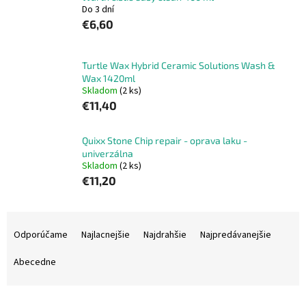
Do 3 dní
€6,60
Turtle Wax Hybrid Ceramic Solutions Wash &
Wax 1420ml
Skladom
(2 ks)
€11,40
Quixx Stone Chip repair - oprava laku -
univerzálna
Skladom
(2 ks)
€11,20
R
a
Odporúčame
Najlacnejšie
Najdrahšie
Najpredávanejšie
d
e
Abecedne
n
i