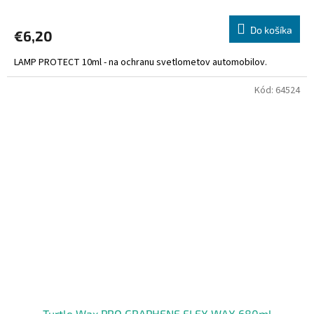
Do košíka
€6,20
LAMP PROTECT 10ml - na ochranu svetlometov automobilov.
Kód:
64524
Turtle Wax PRO GRAPHENE FLEX WAX 680ml