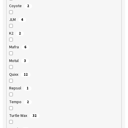
Coyote
2
JLM
4
K2
2
Mafra
6
Motul
3
Quixx
12
Repsol
1
Tempo
2
Turtle Wax
32