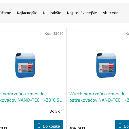
účame
Najlacnejšie
Najdrahšie
Najpredávanejšie
Abecedne
Kód:
85076
K
h nemrznúca zmes do
Wurth nemrznúca zmes do
ekovačov NANO-TECH -20°C 5L
ostrekovačov NANO-TECH -2
Do 5 dní
Do košíka
Do
,20
€6,80