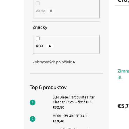
Akcia
0
Značky
ROX
4
Zobrazených položiek:
6
Zimn
3L
Top 6 produktov
JLM Diesel Particulate Filter
Cleaner 375ml - čistič DPF
€5,
€32,80
MOBIL 0W-40 ESP X4 1L
€19,40