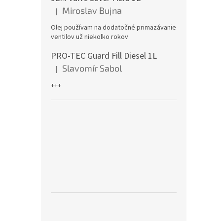
Miroslav Bujna
|
Hodnotenie produktu je 5 z 5 hviezdičiek.
Olej používam na dodatočné primazávanie
ventilov už niekolko rokov
PRO-TEC Guard Fill Diesel 1L
Slavomír Sabol
|
Hodnotenie produktu je 5 z 5 hviezdičiek.
+++