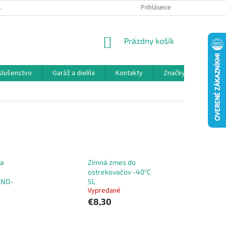
 SPOLUPRÁCA
OBCHODNÉ PODMIENKY
Prihlásenie
OCHRANA OSOBNÝCH ÚDAJ
NÁKUPNÝ
Prázdny košík
KOŠÍK
íslušenstvo
Garáž a dielňa
Kontakty
Značky
ca
Zimná zmes do
ostrekovačov -40°C
ANO-
5L
Vypredané
€8,30