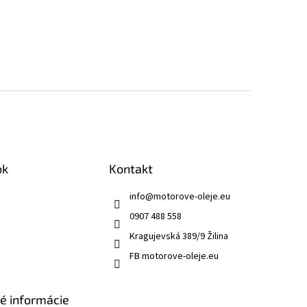
ok
Kontakt
info
@
motorove-oleje.eu
0907 488 558
Kragujevská 389/9 Žilina
FB motorove-oleje.eu
ké informácie