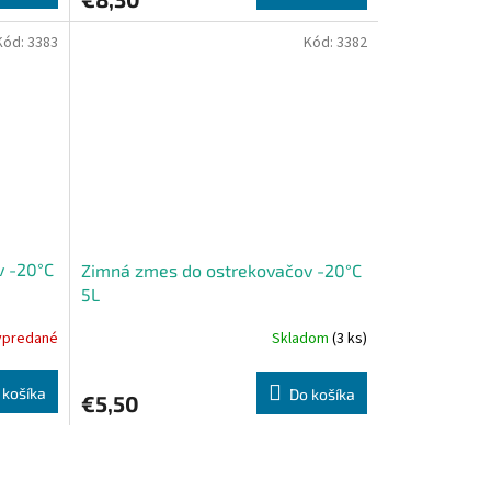
Kód:
3383
Kód:
3382
v -20°C
Zimná zmes do ostrekovačov -20°C
5L
ypredané
Skladom
(3 ks)
 košíka
Do košíka
€5,50