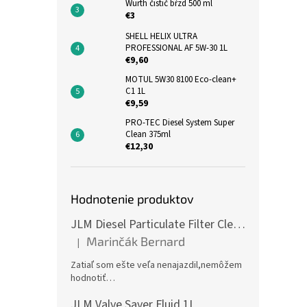
Wurth čistič bŕzd 500 ml
€3
SHELL HELIX ULTRA
PROFESSIONAL AF 5W-30 1L
€9,60
MOTUL 5W30 8100 Eco-clean+
C1 1L
€9,59
PRO-TEC Diesel System Super
Clean 375ml
€12,30
Hodnotenie produktov
JLM Diesel Particulate Filter Cleaner 375ml - čistič DPF
Marinčák Bernard
|
Hodnotenie produktu je 5 z 5 hviezdičiek.
Zatiaľ som ešte veľa nenajazdil,nemôžem
hodnotiť…
JLM Valve Saver Fluid 1L