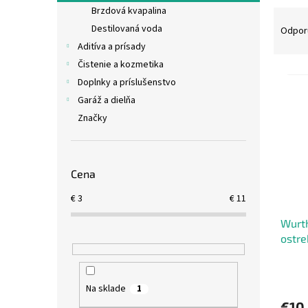
Brzdová kvapalina
R
a
Destilovaná voda
Odpor
d
Aditíva a prísady
e
Čistenie a kozmetika
V
n
Doplnky a príslušenstvo
ý
i
Garáž a dielňa
p
e
Značky
i
p
s
r
p
o
r
d
Cena
o
u
d
k
€
3
€
11
u
t
Wurt
k
o
ostr
t
v
o
v
Na sklade
1
€10