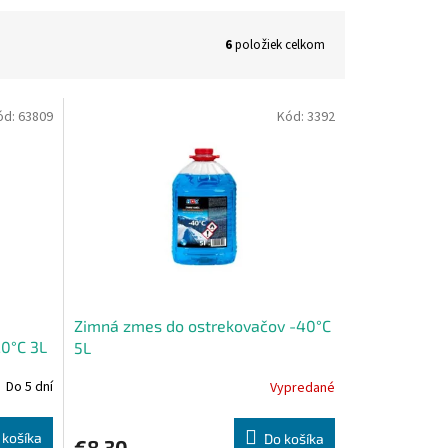
6
položiek celkom
ód:
63809
Kód:
3392
Zimná zmes do ostrekovačov -40°C
0°C 3L
5L
Do 5 dní
Vypredané
 košíka
Do košíka
€8,30