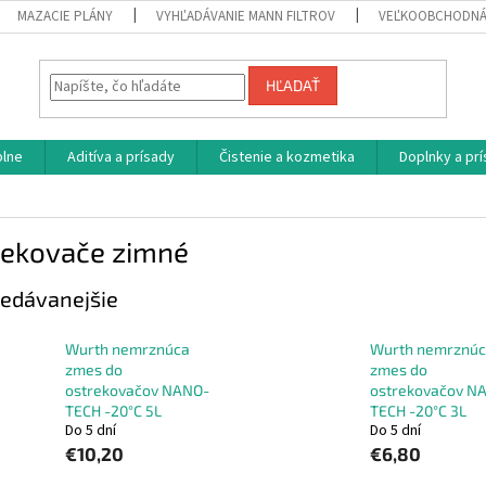
MAZACIE PLÁNY
VYHĽADÁVANIE MANN FILTROV
VEĽKOOBCHODNÁ
HĽADAŤ
plne
Aditíva a prísady
Čistenie a kozmetika
Doplnky a pr
rekovače zimné
edávanejšie
Wurth nemrznúca
Wurth nemrznú
zmes do
zmes do
ostrekovačov NANO-
ostrekovačov N
TECH -20°C 5L
TECH -20°C 3L
Do 5 dní
Do 5 dní
€10,20
€6,80