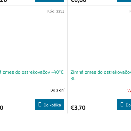
Kód:
3391
á zmes do ostrekovačov -40°C
Zimná zmes do ostrekovačo
3L
Do 3 dní
V
Do košíka
Do
70
€3,70
O
v