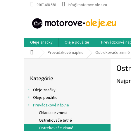
Prejsť
0907 488 558
info@motorove-oleje.eu
na
obsah
Oleje značky
Oleje použitie
Prevádzkové ná
Domov
Prevádzkové náplne
Ostrekovače zimné
B
Ost
o
Preskočiť
č
Kategórie
kategórie
Najpr
n
ý
Oleje značky
p
Oleje použitie
a
Prevádzkové náplne
n
e
Chladiace zmesi
l
Ostrekovače letné
Ostrekovače zimné