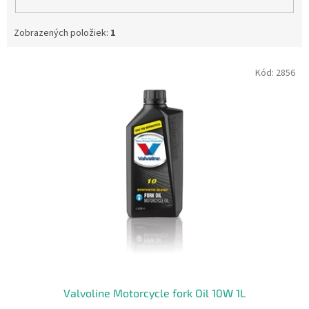
Zobrazených položiek:
1
V
Kód:
2856
ý
p
i
s
p
r
o
d
u
k
t
o
v
Valvoline Motorcycle fork Oil 10W 1L