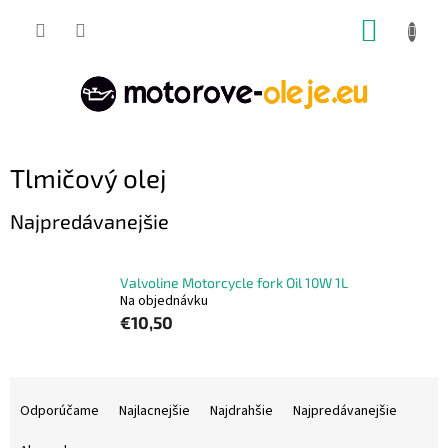
Prejsť
NÁKUP
na
obsah
KOŠÍK
Tlmičový olej
Najpredávanejšie
Valvoline Motorcycle fork Oil 10W 1L
Na objednávku
€10,50
R
a
Odporúčame
Najlacnejšie
Najdrahšie
Najpredávanejšie
d