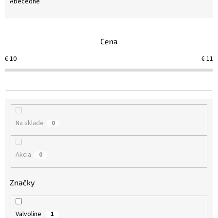
e
Abecedne
n
i
e
Cena
p
r
€
10
€
11
o
d
u
k
t
o
Na sklade
0
v
Akcia
0
Značky
Valvoline
1