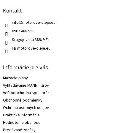
p
i
Kontakt
s
u
info
@
motorove-oleje.eu
0907 488 558
Kragujevská 389/9 Žilina
FB motorove-oleje.eu
Informácie pre vás
Mazacie plány
Vyhľadávanie MANN filtrov
Veľkoobchodná spolupráca
Obchodné podmienky
Ochrana osobných údajov
Praktické informácie
Hodnotenie obchodu
Predávané značky