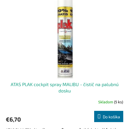
p
i
s
p
r
o
d
u
k
t
o
v
ATAS PLAK cockpit spray MALIBU - čistič na palubnú
dosku
Skladom
(5 ks)
Do košíka
€6,70