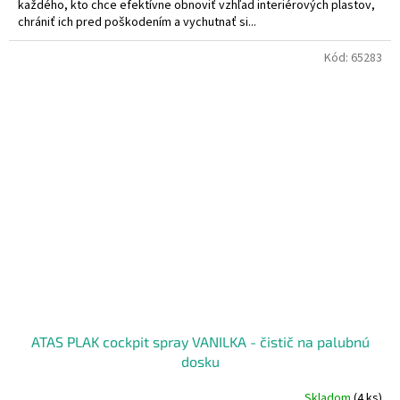
každého, kto chce efektívne obnoviť vzhľad interiérových plastov,
chrániť ich pred poškodením a vychutnať si...
Kód:
65283
ATAS PLAK cockpit spray VANILKA - čistič na palubnú
dosku
Skladom
(4 ks)