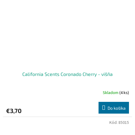
California Scents Coronado Cherry - višňa
Skladom
(4 ks)
Do košíka
€3,70
Kód:
85015