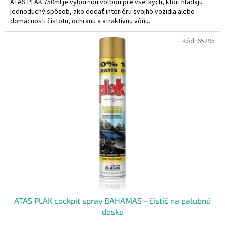
ATAS PLAK 750ml je výbornou voľbou pre všetkých, ktorí hľadajú
jednoduchý spôsob, ako dodať interiéru svojho vozidla alebo
domácnosti čistotu, ochranu a atraktívnu vôňu.
Kód:
65295
ATAS PLAK cockpit spray BAHAMAS - čistič na palubnú
dosku