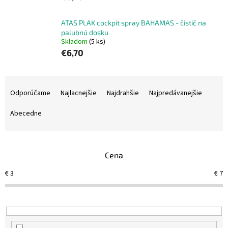
ATAS PLAK cockpit spray BAHAMAS - čistič na
palubnú dosku
Skladom
(5 ks)
€6,70
R
a
Odporúčame
Najlacnejšie
Najdrahšie
Najpredávanejšie
d
e
Abecedne
n
i
e
Cena
p
r
€
3
€
7
o
d
u
k
t