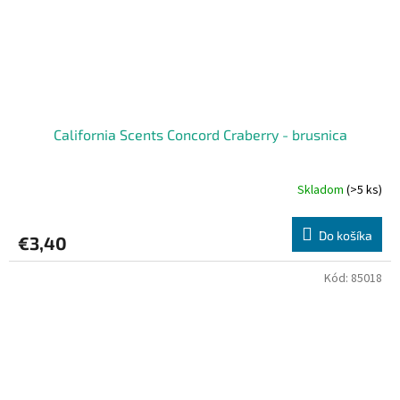
California Scents Concord Craberry - brusnica
Skladom
(>5 ks)
Do košíka
€3,40
Kód:
85018