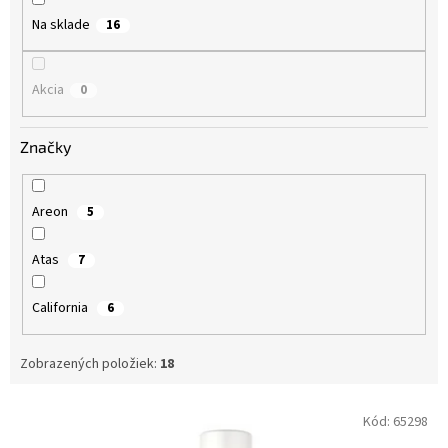
o
Na sklade
16
v
Akcia
0
Značky
Areon
5
Atas
7
California
6
Zobrazených položiek:
18
V
Kód:
65298
ý