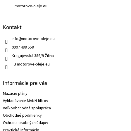
v
motorove-oleje.eu
ý
p
i
s
Kontakt
u
info
@
motorove-oleje.eu
0907 488 558
Kragujevská 389/9 Žilina
FB motorove-oleje.eu
Informácie pre vás
Mazacie plány
Vyhľadávanie MANN filtrov
Veľkoobchodná spolupráca
Obchodné podmienky
Ochrana osobných údajov
Praktické informácie