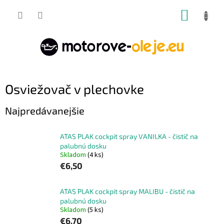
Prejsť
NÁKUP
na
obsah
KOŠÍK
Osviežovač v plechovke
Najpredávanejšie
ATAS PLAK cockpit spray VANILKA - čistič na
palubnú dosku
Skladom
(4 ks)
€6,50
ATAS PLAK cockpit spray MALIBU - čistič na
palubnú dosku
Skladom
(5 ks)
€6,70