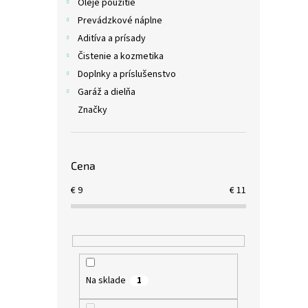
Oleje použitie
Prevádzkové náplne
Aditíva a prísady
Čistenie a kozmetika
Doplnky a príslušenstvo
Garáž a dielňa
Značky
Cena
€
9
€
11
Na sklade
1