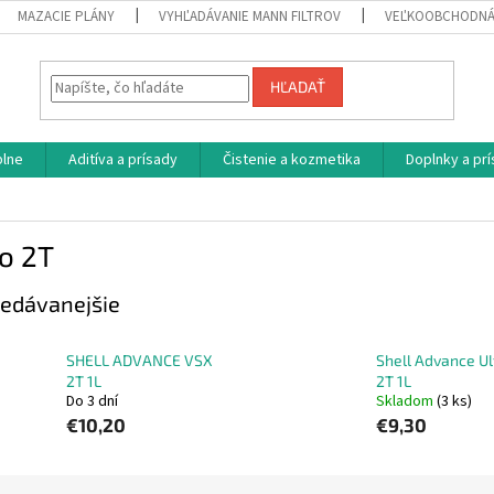
MAZACIE PLÁNY
VYHĽADÁVANIE MANN FILTROV
VEĽKOOBCHODNÁ
HĽADAŤ
plne
Aditíva a prísady
Čistenie a kozmetika
Doplnky a pr
o 2T
edávanejšie
SHELL ADVANCE VSX
Shell Advance Ul
2T 1L
2T 1L
Do 3 dní
Skladom
(3 ks)
€10,20
€9,30