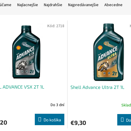
účame
Najlacnejšie
Najdrahšie
Najpredávanejšie
Abecedne
Kód:
2718
L ADVANCE VSX 2T 1L
Shell Advance Ultra 2T 1L
Do 3 dní
Skla
Do košíka
Do
,20
€9,30