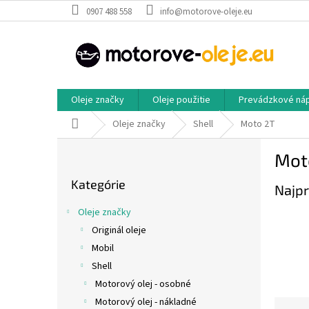
Prejsť
0907 488 558
info@motorove-oleje.eu
na
obsah
Oleje značky
Oleje použitie
Prevádzkové ná
Domov
Oleje značky
Shell
Moto 2T
B
Mot
o
Preskočiť
č
Kategórie
kategórie
Najpr
n
ý
Oleje značky
p
Originál oleje
a
Mobil
n
e
Shell
l
Motorový olej - osobné
Motorový olej - nákladné
R