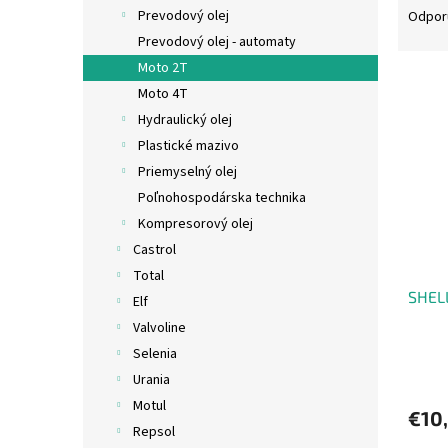
a
Prevodový olej
Odpor
d
Prevodový olej - automaty
e
Moto 2T
V
n
Moto 4T
ý
i
Hydraulický olej
p
e
i
p
Plastické mazivo
s
r
Priemyselný olej
p
o
Poľnohospodárska technika
r
d
Kompresorový olej
o
u
Castrol
d
k
Total
u
t
SHEL
k
o
Elf
t
v
Valvoline
o
Selenia
v
Urania
Motul
€10
Repsol