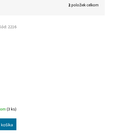
2
položiek celkom
Kód:
2216
dom
(3 ks)
 košíka