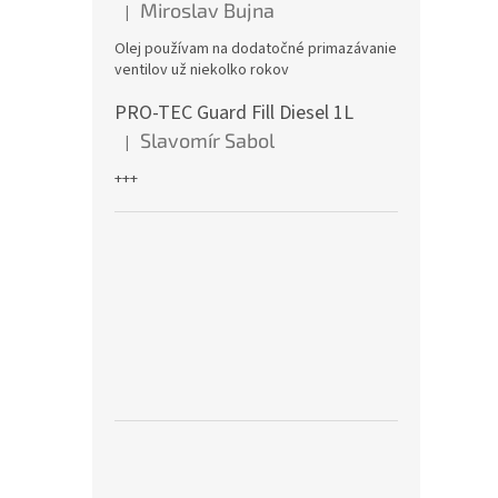
Miroslav Bujna
|
Hodnotenie produktu je 5 z 5 hviezdičiek.
Olej používam na dodatočné primazávanie
ventilov už niekolko rokov
PRO-TEC Guard Fill Diesel 1L
Slavomír Sabol
|
Hodnotenie produktu je 5 z 5 hviezdičiek.
+++