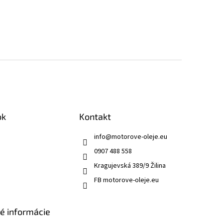
ok
Kontakt
info
@
motorove-oleje.eu
0907 488 558
Kragujevská 389/9 Žilina
FB motorove-oleje.eu
ké informácie