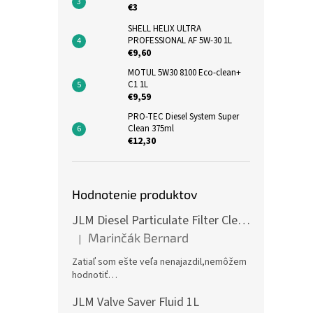
€3
SHELL HELIX ULTRA
PROFESSIONAL AF 5W-30 1L
€9,60
MOTUL 5W30 8100 Eco-clean+
C1 1L
€9,59
PRO-TEC Diesel System Super
Clean 375ml
€12,30
Hodnotenie produktov
JLM Diesel Particulate Filter Cleaner 375ml - čistič DPF
Marinčák Bernard
|
Hodnotenie produktu je 5 z 5 hviezdičiek.
Zatiaľ som ešte veľa nenajazdil,nemôžem
hodnotiť…
JLM Valve Saver Fluid 1L