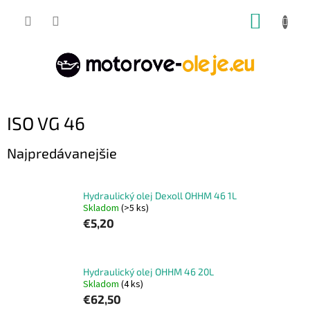
Prejsť
NÁKUP
na
obsah
KOŠÍK
ISO VG 46
Najpredávanejšie
Hydraulický olej Dexoll OHHM 46 1L
Skladom
(>5 ks)
€5,20
Hydraulický olej OHHM 46 20L
Skladom
(4 ks)
€62,50