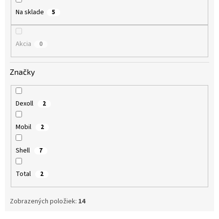
o
Na sklade
5
v
Akcia
0
Značky
Dexoll
2
Mobil
2
Shell
7
Total
2
Zobrazených položiek:
14