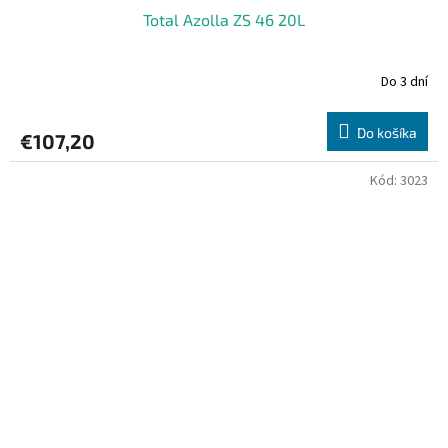
Total Azolla ZS 46 20L
Do 3 dní
Do košíka
€107,20
Kód:
3023