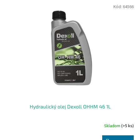
V
Kód:
64566
ý
p
i
s
p
r
o
d
u
k
t
o
v
Hydraulický olej Dexoll OHHM 46 1L
Skladom
(>5 ks)