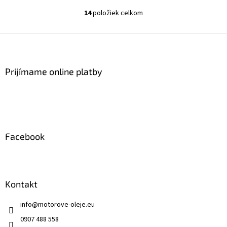
14
položiek celkom
O
v
l
Z
á
á
d
p
a
ä
Prijímame online platby
c
t
i
i
e
p
e
r
v
k
Facebook
y
v
ý
p
i
Kontakt
s
u
info
@
motorove-oleje.eu
0907 488 558