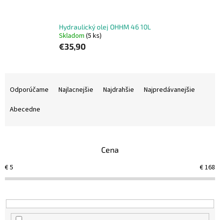
Hydraulický olej OHHM 46 10L
Skladom
(5 ks)
€35,90
R
a
Odporúčame
Najlacnejšie
Najdrahšie
Najpredávanejšie
d
e
Abecedne
n
i
e
Cena
p
r
€
5
€
168
o
d
u
k
t