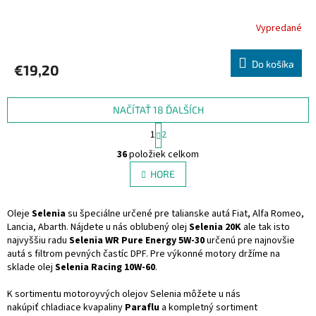
Vypredané
Do košíka
€19,20
NAČÍTAŤ 18 ĎALŠÍCH
S
1
2
t
O
r
36
položiek celkom
v
á
l
HORE
n
á
k
d
o
v
Oleje
Selenia
su špeciálne určené pre talianske autá Fiat, Alfa Romeo,
a
a
Lancia, Abarth. Nájdete u nás oblubený olej
c
Selenia 20K
ale tak isto
n
najvyššiu radu
Selenia WR Pure Energy
i
5W-30
určenú pre najnovšie
i
autá s filtrom pevných častíc DPF. Pre výkonné motory držíme na
e
e
sklade olej
Selenia Racing 10W-60
.
p
r
K sortimentu motoroyvých olejov Selenia môžete u nás
v
nakúpiť chladiace kvapaliny
Paraflu
k
a kompletný sortiment