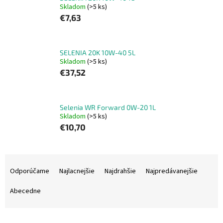
Skladom
(>5 ks)
€7,63
SELENIA 20K 10W-40 5L
Skladom
(>5 ks)
€37,52
Selenia WR Forward 0W-20 1L
Skladom
(>5 ks)
€10,70
R
a
Odporúčame
Najlacnejšie
Najdrahšie
Najpredávanejšie
d
e
Abecedne
n
i