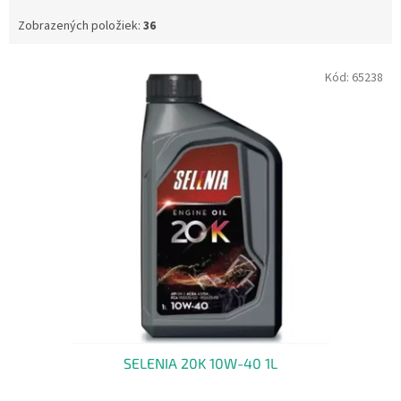
Zobrazených položiek:
36
V
Kód:
65238
ý
p
i
s
p
r
o
d
u
k
t
o
v
SELENIA 20K 10W-40 1L