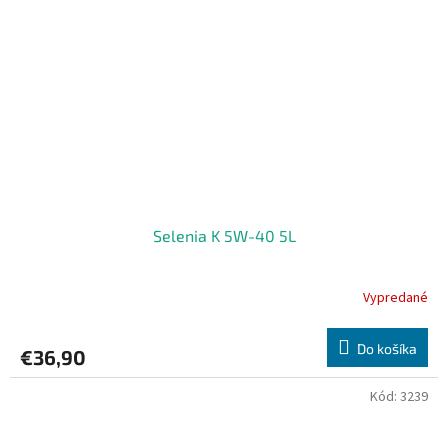
Selenia K 5W-40 5L
Vypredané
Do košíka
€36,90
Kód:
3239