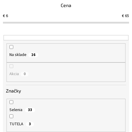
e
Cena
p
r
€
6
€
65
o
d
u
k
t
o
Na sklade
16
v
Akcia
0
Značky
Selenia
33
TUTELA
3