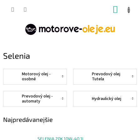
Prejsť
NÁKUP
na
obsah
KOŠÍK
Selenia
Motorový olej -
Prevodový olej
osobné
Tutela
Prevodový olej -
Hydraulický olej
automaty
Najpredávanejšie
SELENIA 20K 10W-40 1L