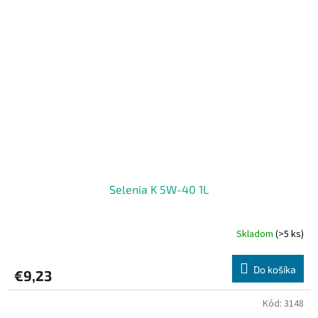
Selenia K 5W-40 1L
Skladom
(>5 ks)
Do košíka
€9,23
Kód:
3148