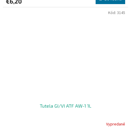
€6,20
Kód:
3145
Tutela GI/VI ATF AW-1 1L
Vypredané