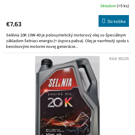
Skladom
(>5 ks)
Do košíka
€7,63
Selénia 20K 10W-40 je polosyntetický motorový olej so špeciálnym
základom šetriaci energiu (= úspora paliva). Olej je navrhnutý spolu s
benzínovými motormi novej generácie...
Kód:
65235