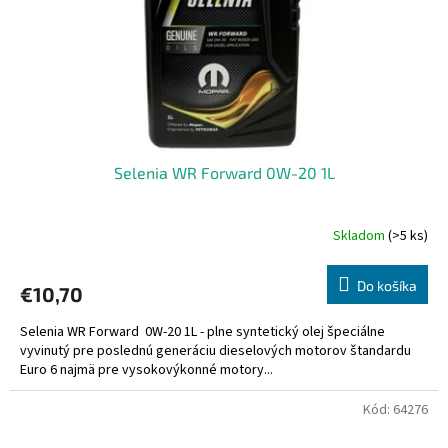
Selenia WR Forward 0W-20 1L
Skladom
(>5 ks)
Do košíka
€10,70
Selenia WR Forward 0W-20 1L - plne syntetický olej špeciálne
vyvinutý pre poslednú generáciu dieselových motorov štandardu
Euro 6 najmä pre vysokovýkonné motory...
Kód:
64276