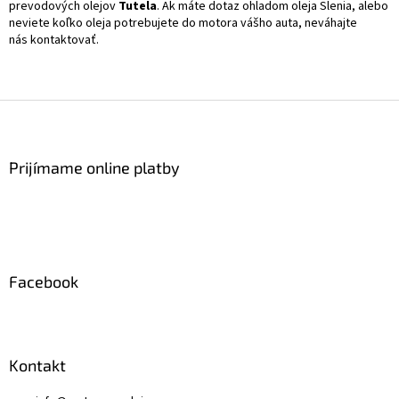
prevodových olejov
Tutela
. Ak máte dotaz ohladom oleja Slenia, alebo
y
neviete koľko oleja potrebujete do motora vášho auta, neváhajte
v
nás kontaktovať.
ý
p
i
s
Z
u
á
p
ä
Prijímame online platby
t
i
e
Facebook
Kontakt