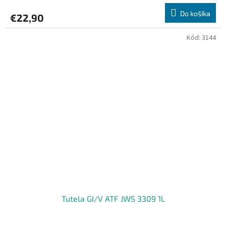
Do košíka
€22,90
Kód:
3144
Tutela GI/V ATF JWS 3309 1L