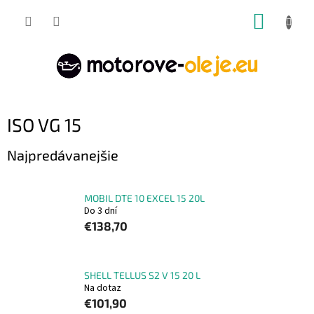
Prejsť
NÁKUP
na
obsah
KOŠÍK
ISO VG 15
Najpredávanejšie
MOBIL DTE 10 EXCEL 15 20L
Do 3 dní
€138,70
SHELL TELLUS S2 V 15 20 L
Na dotaz
€101,90