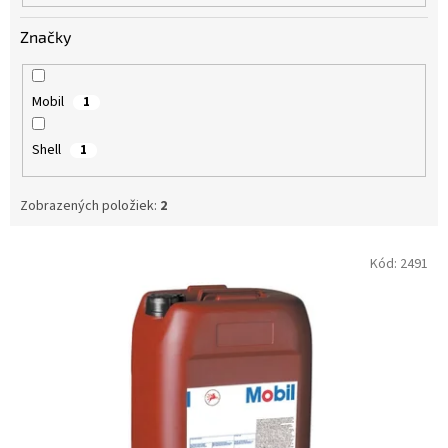
Značky
Mobil
1
Shell
1
Zobrazených položiek:
2
V
Kód:
2491
ý
p
i
s
p
r
o
d