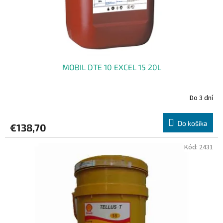
u
k
t
o
v
MOBIL DTE 10 EXCEL 15 20L
Do 3 dní
Do košíka
€138,70
Kód:
2431