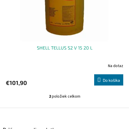
SHELL TELLUS S2 V 15 20 L
Na dotaz
Do košíka
€101,90
2
položiek celkom
O
v
l
Z
á
á
d
p
a