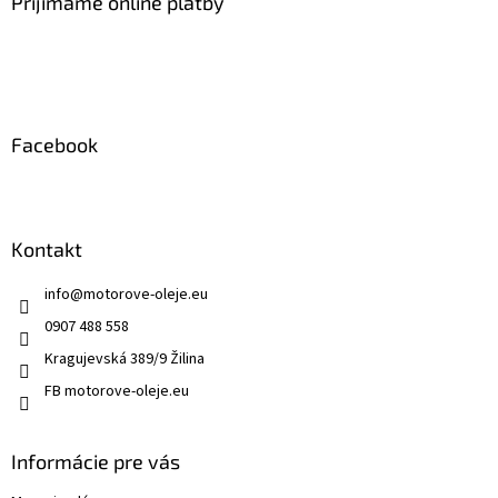
ä
Prijímame online platby
c
t
i
i
e
p
e
r
v
k
Facebook
y
v
ý
p
i
Kontakt
s
u
info
@
motorove-oleje.eu
0907 488 558
Kragujevská 389/9 Žilina
FB motorove-oleje.eu
Informácie pre vás