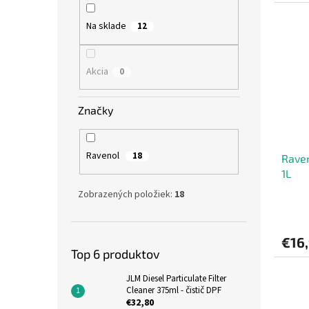
Na sklade
12
Akcia
0
Značky
Ravenol
18
Rave
1L
Zobrazených položiek:
18
€16
Top 6 produktov
JLM Diesel Particulate Filter
Cleaner 375ml - čistič DPF
€32,80