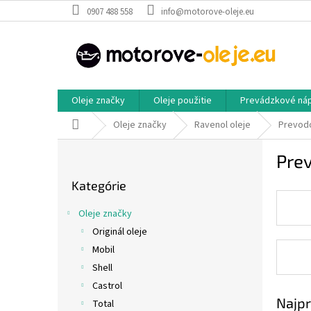
Prejsť
0907 488 558
info@motorove-oleje.eu
na
obsah
Oleje značky
Oleje použitie
Prevádzkové ná
Domov
Oleje značky
Ravenol oleje
Prevodo
B
Prev
o
Preskočiť
č
Kategórie
kategórie
n
ý
Oleje značky
p
Originál oleje
a
Mobil
n
e
Shell
l
Castrol
Najpr
Total