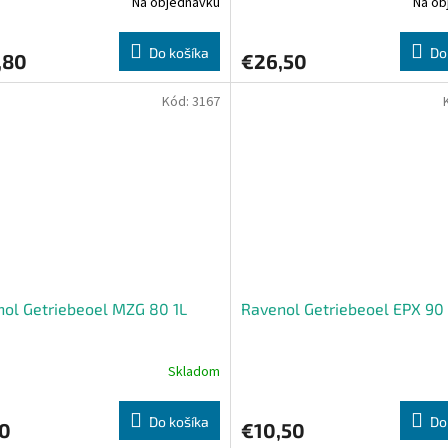
Na objednávku
Na ob
Do košíka
Do
,80
€26,50
Kód:
3167
ol Getriebeoel MZG 80 1L
Ravenol Getriebeoel EPX 90 
Skladom
Do košíka
Do
10
€10,50