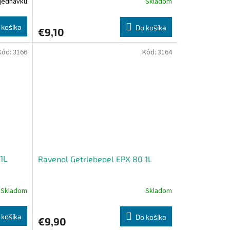
jednávku
Skladom
 košíka
Do košíka
€9,10
Kód:
3166
Kód:
3164
1L
Ravenol Getriebeoel EPX 80 1L
Skladom
Skladom
 košíka
Do košíka
€9,90