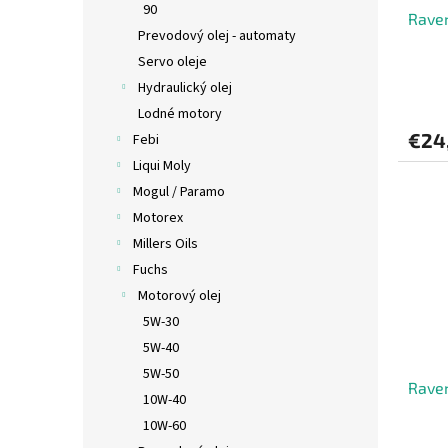
u
t
90
Rave
k
o
Prevodový olej - automaty
t
v
Servo oleje
o
v
Hydraulický olej
Lodné motory
€24
Febi
Liqui Moly
Mogul / Paramo
Motorex
Millers Oils
Fuchs
Motorový olej
5W-30
5W-40
5W-50
Raven
10W-40
10W-60