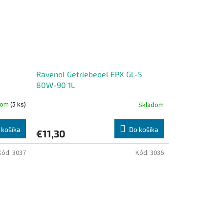
Ravenol Getriebeoel EPX GL-5
80W-90 1L
dom
(5 ks)
Skladom
 košíka
Do košíka
€11,30
Kód:
3037
Kód:
3036