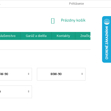
 SPOLUPRÁCA
OBCHODNÉ PODMIENKY
Prihlásenie
OCHRANA OSOBNÝCH ÚDAJ
NÁKUPNÝ
Prázdny košík
KOŠÍK
íslušenstvo
Garáž a dielňa
Kontakty
Značky
5W-90
80W-90
0