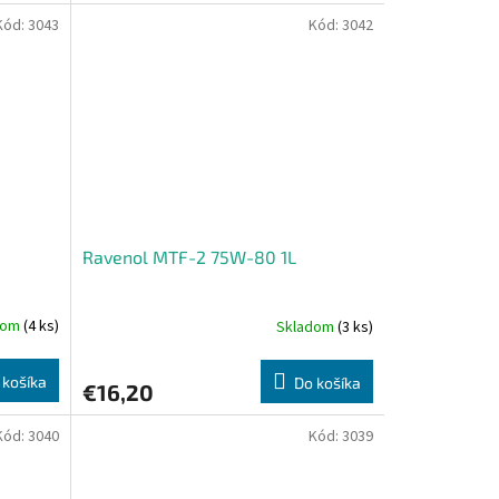
Kód:
3043
Kód:
3042
Ravenol MTF-2 75W-80 1L
dom
(4 ks)
Skladom
(3 ks)
 košíka
Do košíka
€16,20
Kód:
3040
Kód:
3039