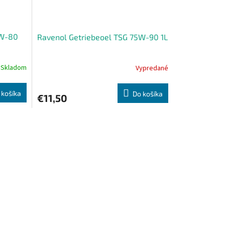
5W-80
Ravenol Getriebeoel TSG 75W-90 1L
Skladom
Vypredané
 košíka
Do košíka
€11,50