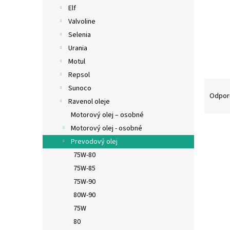
Elf
Valvoline
Selenia
Urania
Motul
Repsol
R
Sunoco
a
Odpor
Ravenol oleje
d
Motorový olej – osobné
e
V
n
Motorový olej - osobné
ý
i
Prevodový olej
p
e
75W-80
i
p
75W-85
s
r
75W-90
p
o
80W-90
r
d
o
u
75W
d
k
80