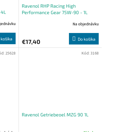
Ravenol RHP Racing High
 4L
Performance Gear 75W-90 - 1L
jednávku
Na objednávku
 košíka
Do košíka
€17,40
ód:
25628
Kód:
3168
Ravenol Getriebeoel MZG 90 1L