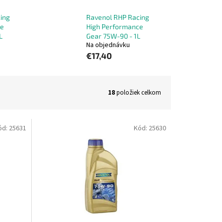
ing
Ravenol RHP Racing
ce
High Performance
L
Gear 75W-90 - 1L
Na objednávku
€17,40
18
položiek celkom
ód:
25631
Kód:
25630