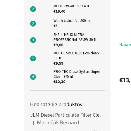
MOBIL 0W-40 ESP X4 1L
€19,40
Wurth čistič bŕzd 500 ml
€3
SHELL HELIX ULTRA
PROFESSIONAL AF 5W-30 1L
Rave
€9,60
MOTUL 5W30 8100 Eco-clean+
C1 1L
€9,59
PRO-TEC Diesel System Super
Clean 375ml
€13
€12,30
Hodnotenie produktov
JLM Diesel Particulate Filter Cleaner 375ml - čistič DPF
Marinčák Bernard
|
Hodnotenie produktu je 5 z 5 hviezdičiek.