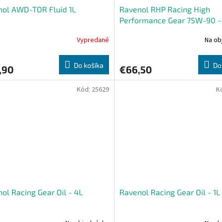
nol AWD-TOR Fluid 1L
Ravenol RHP Racing High
Performance Gear 75W-90 -
Vypredané
Na ob
Do košíka
Do
,90
€66,50
Kód:
25629
K
ol Racing Gear Oil - 4L
Ravenol Racing Gear Oil - 1L