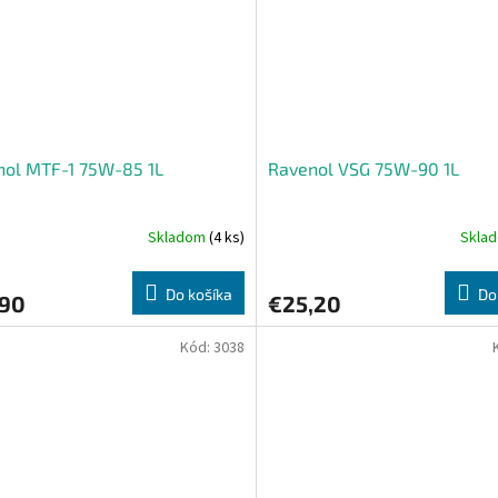
nol MTF-1 75W-85 1L
Ravenol VSG 75W-90 1L
Skladom
(4 ks)
Skla
Do košíka
Do
,90
€25,20
Kód:
3038