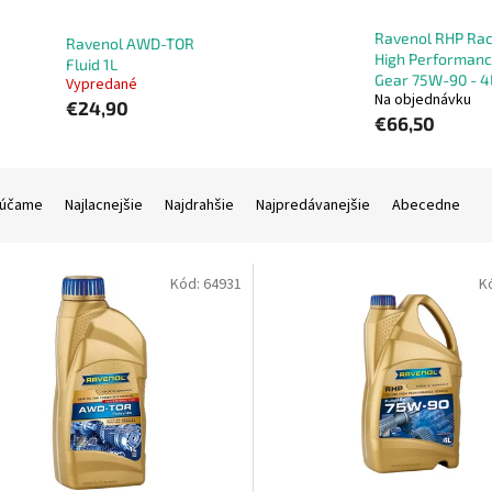
Ravenol RHP Rac
Ravenol AWD-TOR
High Performan
Fluid 1L
Gear 75W-90 - 4
Vypredané
Na objednávku
€24,90
€66,50
účame
Najlacnejšie
Najdrahšie
Najpredávanejšie
Abecedne
Kód:
64931
K