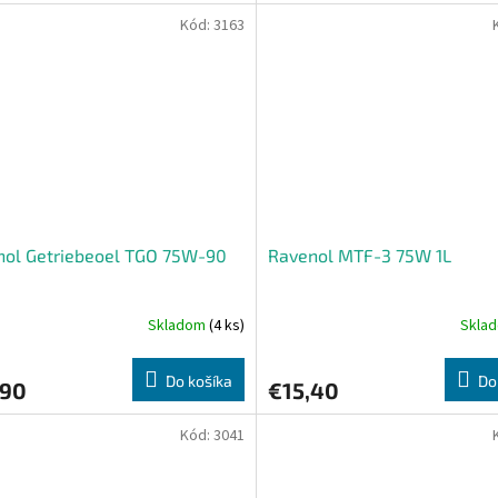
Kód:
3163
nol Getriebeoel TGO 75W-90
Ravenol MTF-3 75W 1L
Skladom
(4 ks)
Skla
Do košíka
Do
,90
€15,40
Kód:
3041