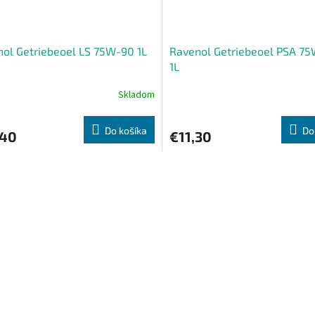
ol Getriebeoel LS 75W-90 1L
Ravenol Getriebeoel PSA 7
1L
Skladom
Do košíka
Do
,40
€11,30
O
v
l
á
d
a
c
i
e
p
r