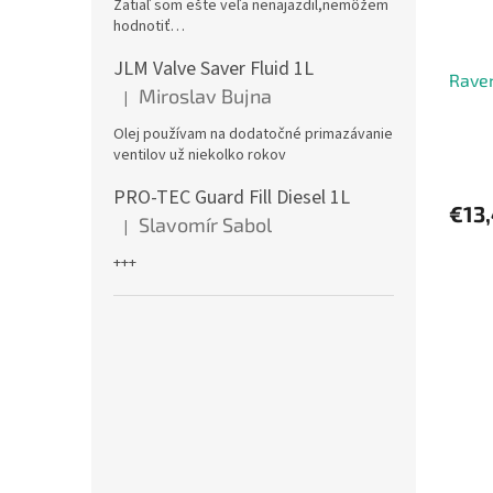
Zatiaľ som ešte veľa nenajazdil,nemôžem
hodnotiť…
JLM Valve Saver Fluid 1L
Raven
Miroslav Bujna
|
Hodnotenie produktu je 5 z 5 hviezdičiek.
Olej používam na dodatočné primazávanie
ventilov už niekolko rokov
PRO-TEC Guard Fill Diesel 1L
€13
Slavomír Sabol
|
Hodnotenie produktu je 5 z 5 hviezdičiek.
+++