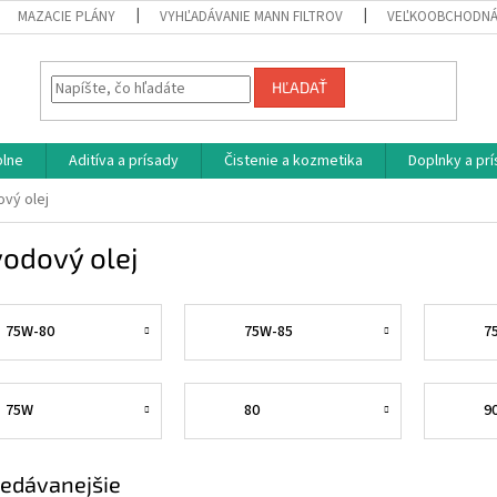
MAZACIE PLÁNY
VYHĽADÁVANIE MANN FILTROV
VEĽKOOBCHODNÁ
HĽADAŤ
plne
Aditíva a prísady
Čistenie a kozmetika
Doplnky a pr
vý olej
odový olej
75W-80
75W-85
7
75W
80
9
edávanejšie