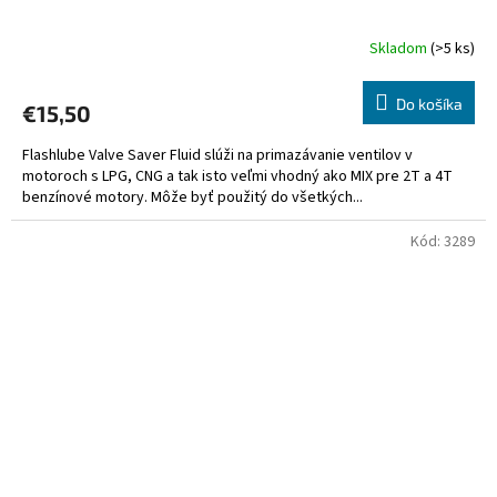
Skladom
(>5 ks)
Do košíka
€15,50
Flashlube Valve Saver Fluid slúži na primazávanie ventilov v
motoroch s LPG, CNG a tak isto veľmi vhodný ako MIX pre 2T a 4T
benzínové motory. Môže byť použitý do všetkých...
Kód:
3289