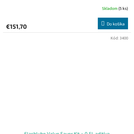
Skladom
(5 ks)
Do košíka
€151,70
Kód:
3400
Flashlube Valve Saver Kit + 0,5L aditíva