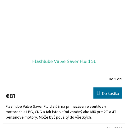
Flashlube Valve Saver Fluid 5L
Do 5 dní
Do košíka
€81
Flashlube Valve Saver Fluid slúži na primazávanie ventilov v
motoroch s LPG, CNG a tak isto veľmi vhodný ako MIX pre 2T a 4T
benzínové motory. Môže byť použitý do všetkých...