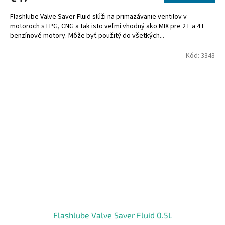
5,0
Flashlube Valve Saver Fluid slúži na primazávanie ventilov v
z
motoroch s LPG, CNG a tak isto veľmi vhodný ako MIX pre 2T a 4T
5
benzínové motory. Môže byť použitý do všetkých...
hviezdičiek.
Kód:
3343
Flashlube Valve Saver Fluid 0.5L