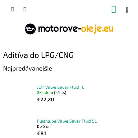
Prejsť
NÁKUP
na
obsah
KOŠÍK
Aditíva do LPG/CNG
Najpredávanejšie
JLM Valve Saver Fluid 1L
Skladom
(>5 ks)
€22,20
Flashlube Valve Saver Fluid 5L
Do 5 dní
€81