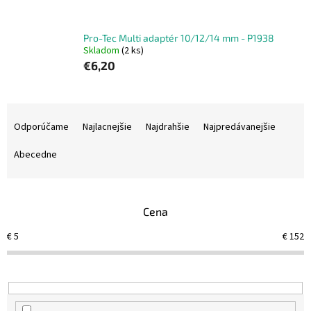
Pro-Tec Multi adaptér 10/12/14 mm - P1938
Skladom
(2 ks)
€6,20
R
a
Odporúčame
Najlacnejšie
Najdrahšie
Najpredávanejšie
d
e
Abecedne
n
i
e
Cena
p
r
€
5
€
152
o
d
u
k
t