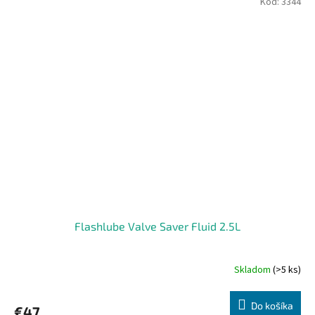
Kód:
3344
Flashlube Valve Saver Fluid 2.5L
Skladom
(>5 ks)
Priemerné
hodnotenie
produktu
Do košíka
€47
je