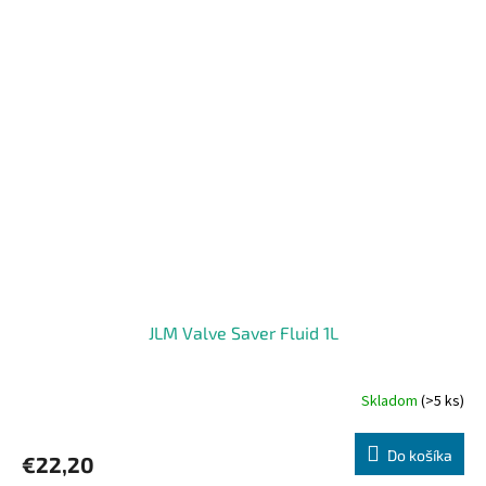
JLM Valve Saver Fluid 1L
Skladom
(>5 ks)
Priemerné
hodnotenie
produktu
Do košíka
€22,20
je