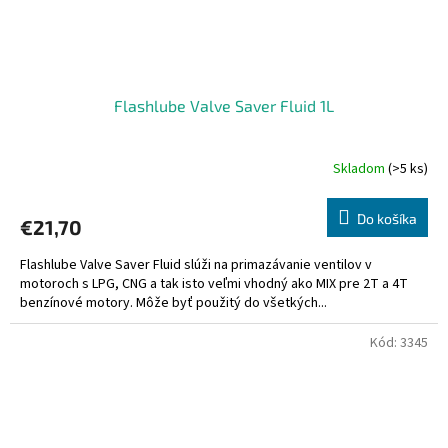
Flashlube Valve Saver Fluid 1L
Skladom
(>5 ks)
Priemerné
hodnotenie
produktu
Do košíka
€21,70
je
5,0
Flashlube Valve Saver Fluid slúži na primazávanie ventilov v
z
motoroch s LPG, CNG a tak isto veľmi vhodný ako MIX pre 2T a 4T
5
benzínové motory. Môže byť použitý do všetkých...
hviezdičiek.
Kód:
3345