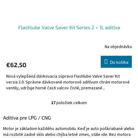
Flashlube Valve Saver Kit Series 2 + 1L aditíva
Na objednávku
Do košíka
€62,50
Nová vylepšená dávkovacia súprava Flashlube Valve Saver Kit
verzia 2.0. Správne dávkované motorové aditívum chráni motorové
ventily, udržuje horné časti valcov čisté, premazané...
17
položiek celkom
O
v
l
Aditíva pre LPG / CNG
á
d
Motor je základom každého automobilu. Keď je auto poškriabané alebo
a
má rozbité zadné sklo alebo chýba letné zmes, stále ide. Bez motora