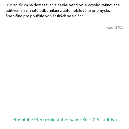
5,0
JLM aditívum na domazávanie sediel ventilov je vysoko rafinované
z
aditívum navrhnuté odborníkmi z automobilového priemyslu,
5
špeciálne pre použitie vo všetkých vozidlách...
hviezdičiek.
Kód:
3401
Flashlube Electronic Valve Saver Kit + 0,5L aditíva