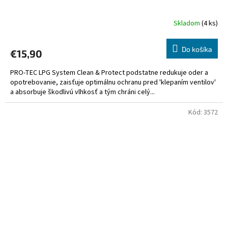
Skladom
(4 ks)
Do košíka
€15,90
PRO-TEC LPG System Clean & Protect podstatne redukuje oder a
opotrebovanie, zaisťuje optimálnu ochranu pred 'klepaním ventilov'
a absorbuje škodlivú vlhkosť a tým chráni celý...
Kód:
3572