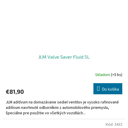
JLM Valve Saver Fluid 5L
Skladom
(>5 ks)
Priemerné
hodnotenie
produktu
Do košíka
€81,90
je
5,0
JLM aditívum na domazávanie sediel ventilov je vysoko rafinované
z
aditívum navrhnuté odborníkmi z automobilového priemyslu,
5
špeciálne pre použitie vo všetkých vozidlách...
hviezdičiek.
Kód:
3432