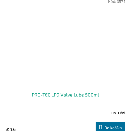
Kód:
3574
PRO-TEC LPG Valve Lube 500ml
Do 3 dní
Do košíka
€14