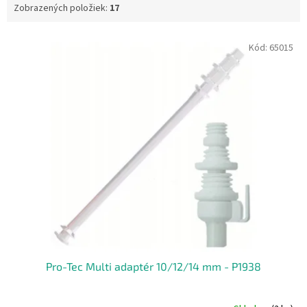
Zobrazených položiek:
17
V
Kód:
65015
ý
p
i
s
p
r
o
d
u
k
t
o
v
Pro-Tec Multi adaptér 10/12/14 mm - P1938