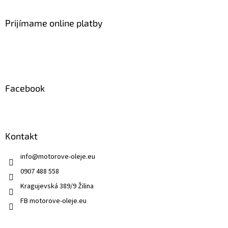
á
p
ä
Prijímame online platby
t
i
e
Facebook
Kontakt
info
@
motorove-oleje.eu
0907 488 558
Kragujevská 389/9 Žilina
FB motorove-oleje.eu