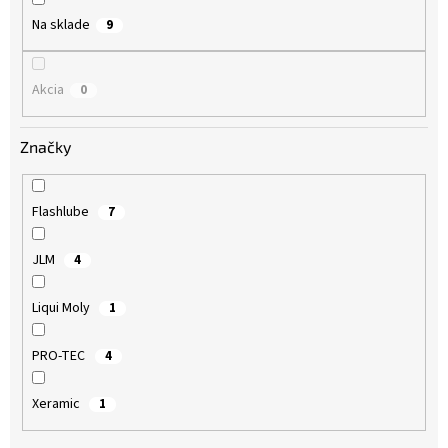
o
Na sklade
9
v
Akcia
0
Značky
Flashlube
7
JLM
4
Liqui Moly
1
PRO-TEC
4
Xeramic
1