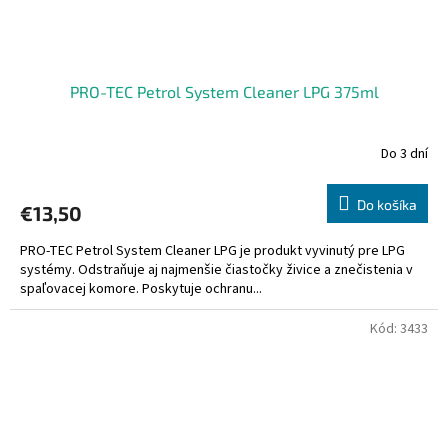
PRO-TEC Petrol System Cleaner LPG 375ml
Do 3 dní
Do košíka
€13,50
PRO-TEC Petrol System Cleaner LPG je produkt vyvinutý pre LPG
systémy. Odstraňuje aj najmenšie čiastočky živice a znečistenia v
spaľovacej komore. Poskytuje ochranu...
Kód:
3433