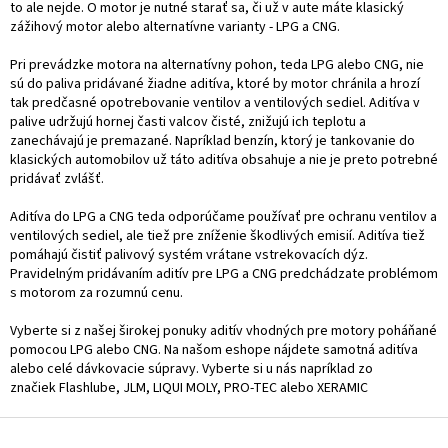
c
to ale nejde. O motor je nutné starať sa, či už v aute máte klasický
i
zážihový motor alebo alternatívne varianty - LPG a CNG.
e
p
Pri prevádzke motora na alternatívny pohon, teda LPG alebo CNG, nie
r
sú do paliva pridávané žiadne aditíva, ktoré by motor chránila a hrozí
v
tak predčasné opotrebovanie ventilov a ventilových sediel. Aditíva v
k
palive udržujú hornej časti valcov čisté, znižujú ich teplotu a
y
zanechávajú je premazané. Napríklad benzín, ktorý je tankovanie do
v
klasických automobilov už táto aditíva obsahuje a nie je preto potrebné
ý
pridávať zvlášť.
p
i
Aditíva do LPG a CNG teda odporúčame používať pre ochranu ventilov a
s
ventilových sediel, ale tiež pre zníženie škodlivých emisií. Aditíva tiež
u
pomáhajú čistiť palivový systém vrátane vstrekovacích dýz.
Pravidelným pridávaním aditív pre LPG a CNG predchádzate problémom
s motorom za rozumnú cenu.
Vyberte si z našej širokej ponuky aditív vhodných pre motory poháňané
pomocou LPG alebo CNG. Na našom eshope nájdete samotná aditíva
alebo celé dávkovacie súpravy. Vyberte si u nás napríklad zo
značiek Flashlube, JLM, LIQUI MOLY, PRO-TEC alebo XERAMIC
Z