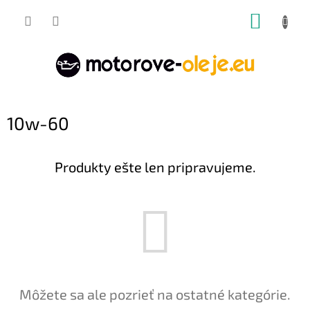
Prejsť
NÁKUP
na
obsah
KOŠÍK
10w-60
Produkty ešte len pripravujeme.
Môžete sa ale pozrieť na ostatné kategórie.