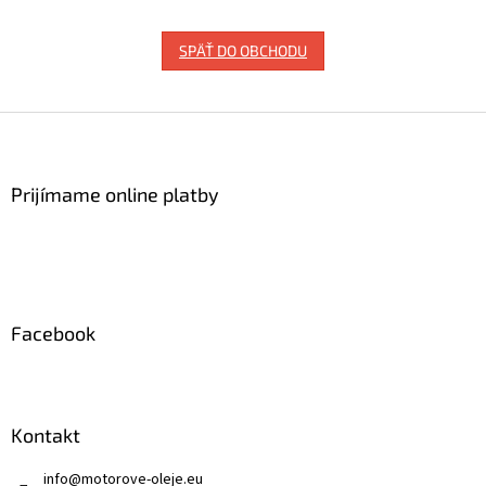
SPÄŤ DO OBCHODU
Z
á
p
ä
Prijímame online platby
t
i
e
Facebook
Kontakt
info
@
motorove-oleje.eu