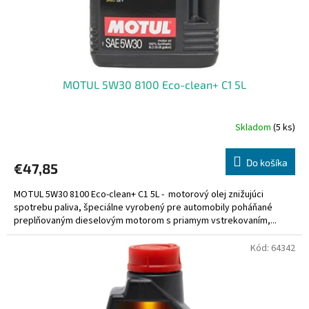
k
t
o
v
MOTUL 5W30 8100 Eco-clean+ C1 5L
Skladom
(5 ks)
Do košíka
€47,85
MOTUL 5W30 8100 Eco-clean+ C1 5L - motorový olej znižujúci
spotrebu paliva, špeciálne vyrobený pre automobily poháňané
preplňovaným dieselovým motorom s priamym vstrekovaním,...
Kód:
64342