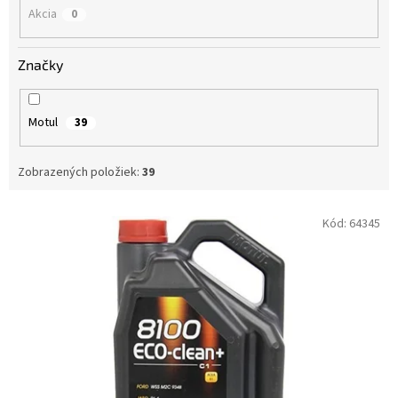
Akcia
0
Značky
Motul
39
Zobrazených položiek:
39
V
Kód:
64345
ý
p
i
s
p
r
o
d
u