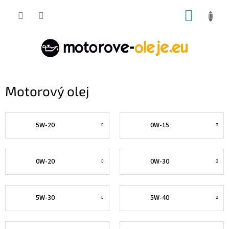
Prejsť
NÁKUP
na
obsah
KOŠÍK
Motorový olej
5W-20
0W-15
0W-20
0W-30
5W-30
5W-40