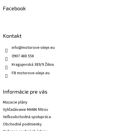
v
ý
Facebook
p
i
s
u
Kontakt
info
@
motorove-oleje.eu
0907 488 558
Kragujevská 389/9 Žilina
FB motorove-oleje.eu
Informácie pre vás
Mazacie plány
Vyhľadávanie MANN filtrov
Veľkoobchodná spolupráca
Obchodné podmienky