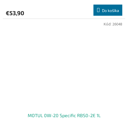
Do košíka
€53,90
Kód:
26048
MOTUL 0W-20 Specific RBS0-2E 1L