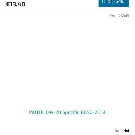
Do košíka
€13,40
Kód:
26049
MOTUL 0W-20 Specific RBS0-2E 5L
Do 3 dní