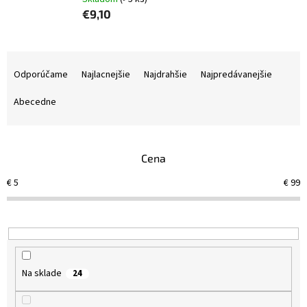
€9,10
R
a
Odporúčame
Najlacnejšie
Najdrahšie
Najpredávanejšie
d
e
Abecedne
n
i
e
Cena
p
r
€
5
€
99
o
d
u
k
t
o
Na sklade
24
v