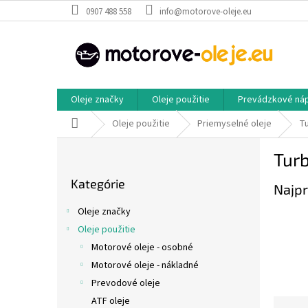
Prejsť
0907 488 558
info@motorove-oleje.eu
na
obsah
Oleje značky
Oleje použitie
Prevádzkové ná
Domov
Oleje použitie
Priemyselné oleje
Tu
B
Turb
o
Preskočiť
č
Kategórie
kategórie
Najpr
n
ý
Oleje značky
p
Oleje použitie
a
Motorové oleje - osobné
n
e
Motorové oleje - nákladné
l
Prevodové oleje
ATF oleje
R