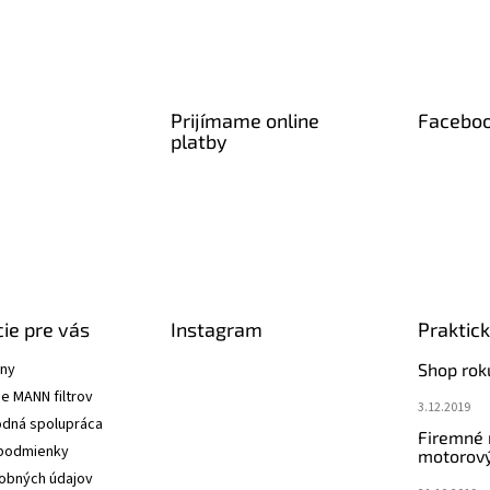
Prijímame online
Facebo
platby
ie pre vás
Instagram
Praktic
ány
Shop rok
e MANN filtrov
3.12.2019
dná spolupráca
Firemné
podmienky
motorový
obných údajov