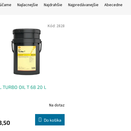
účame
Najlacnejšie
Najdrahšie
Najpredávanejšie
Abecedne
Kód:
2828
 TURBO OIL T 68 20 L
Na dotaz
Do košíka
3,50