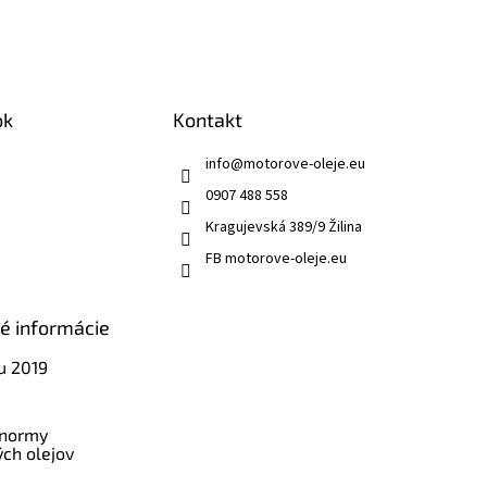
ok
Kontakt
info
@
motorove-oleje.eu
0907 488 558
Kragujevská 389/9 Žilina
FB motorove-oleje.eu
ké informácie
u 2019
 normy
ch olejov