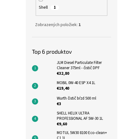
Shell
1
Zobrazených položiek:
1
Top 6 produktov
JLM Diesel Particulate Filter
Cleaner 375ml - čistič DPF
€32,80
MOBIL 0W-40 ESP X4 1L
€19,40
Wurth čistič bŕzd 500 ml
€3
SHELL HELIX ULTRA
PROFESSIONAL AF 5W-30 1L
€9,60
MOTUL 5W30 8100 Eco-clean+
C1 1L