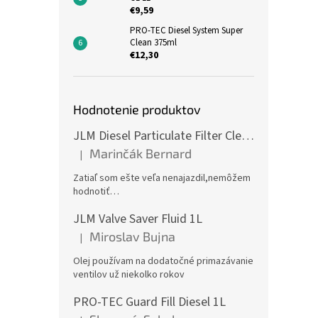
€9,59
PRO-TEC Diesel System Super
Clean 375ml
€12,30
Hodnotenie produktov
JLM Diesel Particulate Filter Cleaner 375ml - čistič DPF
Marinčák Bernard
|
Hodnotenie produktu je 5 z 5 hviezdičiek.
Zatiaľ som ešte veľa nenajazdil,nemôžem
hodnotiť…
JLM Valve Saver Fluid 1L
Miroslav Bujna
|
Hodnotenie produktu je 5 z 5 hviezdičiek.
Olej používam na dodatočné primazávanie
ventilov už niekolko rokov
PRO-TEC Guard Fill Diesel 1L