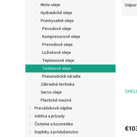
a
Moto oleje
Odpor
d
Hydraulické oleje
e
Priemyselné oleje
V
n
Pevodové oleje
ý
i
Kompresorové oleje
p
e
i
p
Prevodové oleje
s
r
Ložiskové oleje
p
o
Teplonosné oleje
r
d
Turbínové oleje
o
u
Pneumatické náradie
d
k
Záhradná technika
u
t
SHELL
k
o
Servo oleje
t
v
Plastické mazivá
o
Prevádzkové náplne
v
Aditíva a prísady
Čistenie a kozmetika
€10
Doplnky a príslušenstvo