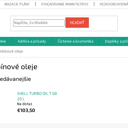
MAZACIE PLÁNY
VYHĽADÁVANIE MANN FILTROV
VEĽKOOBCHODNÁ
HĽADAŤ
plne
Aditíva a prísady
Čistenie a kozmetika
Doplnky a pr
rbínové oleje
ínové oleje
edávanejšie
SHELL TURBO OIL T 68
20 L
Na dotaz
€103,50