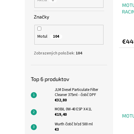
MOTU
RACI
Značky
Motul
104
€44
Zobrazených položiek:
104
Top 6 produktov
JLM Diesel Particulate Filter
Cleaner 375ml - čistič DPF
€32,80
MOBIL 0W-40 ESP X4 1L
€19,40
MOTU
Wurth čistič bŕzd 500 ml
€3