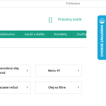
 SPOLUPRÁCA
OBCHODNÉ PODMIENKY
Prihlásenie
OCHRANA OSOBNÝCH ÚDAJ
NÁKUPNÝ
Prázdny košík
KOŠÍK
íslušenstvo
Garáž a dielňa
Kontakty
Značky
revodový olej
Moto 4T
otul
azanie reťazí
Olej na filtre