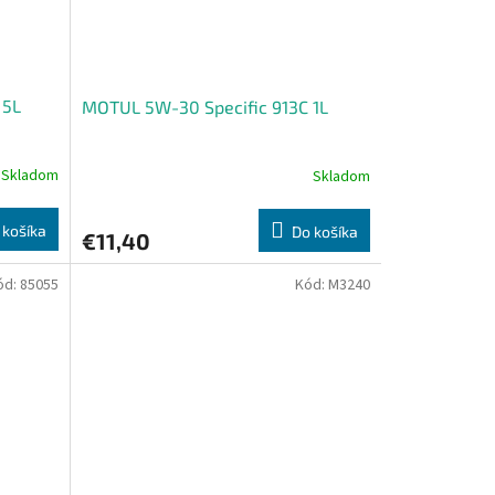
 5L
MOTUL 5W-30 Specific 913C 1L
Skladom
Skladom
 košíka
Do košíka
€11,40
ód:
85055
Kód:
M3240