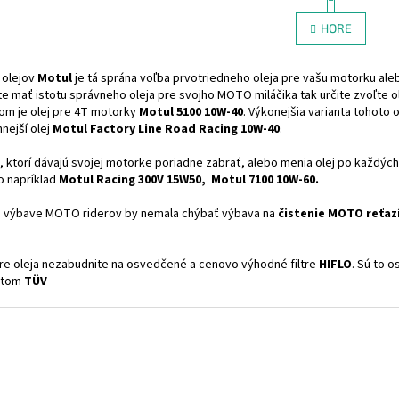
O
t
r
v
HORE
á
l
n
á
k
d
 olejov
Motul
je tá sprána voľba prvotriedneho oleja pre vašu motorku ale
o
a
v
e mať istotu správneho oleja pre svojho MOTO miláčika tak určite zvoľte 
c
a
om je olej pre 4T motorky
Motul 5100 10W-40
. Výkonejšia varianta tohoto 
i
n
nejší olej
Motul Factory Line Road Racing 10W-40
.
e
i
e
p
, ktorí dávajú svojej motorke poriadne zabrať, alebo menia olej po každý
r
o napríklad
Motul Racing 300V 15W50, Motul 7100 10W-60.
v
k
j výbave MOTO riderov by nemala chýbať výbava na
čistenie MOTO reťaz
y
v
ý
ere oleja nezabudnite na osvedčené a cenovo výhodné filtre
HIFLO
. Sú to o
p
kátom
TÜV
i
s
u