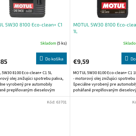
L 5W30 8100 Eco-clean+ C1
MOTUL 5W30 8100 Eco-clea
1L
Skladom
(5 ks)
Sklad
Do košíka
Do
,85
€9,59
5W30 8100 Eco-clean+ C1 5L
MOTUL 5W30 8100 Eco-clean+ C1 1
rový olej znižujúci spotrebu paliva,
- motorový olej znižujúci spotrebu 
lne vyrobený pre automobily
špeciálne vyrobený pre automobil
ané preplňovaným dieselovým
poháňané preplňovaným dieselo
m s priamym vstrekovaním,...
motorom s priamym vstrekovaním,.
Kód:
63701
K