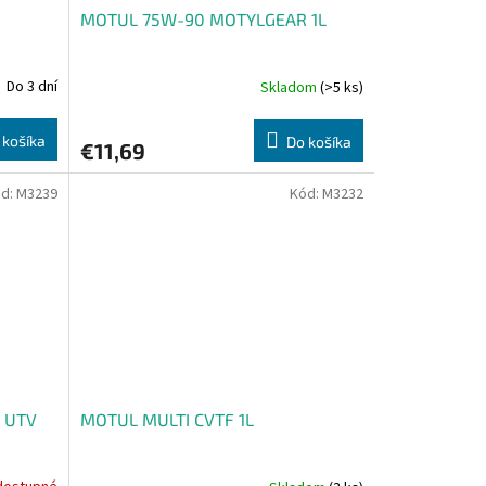
MOTUL 75W-90 MOTYLGEAR 1L
Do 3 dní
Skladom
(>5 ks)
 košíka
Do košíka
€11,69
d:
M3239
Kód:
M3232
 UTV
MOTUL MULTI CVTF 1L