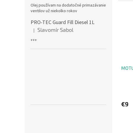
Olej používam na dodatočné primazávanie
ventilov už niekolko rokov
PRO-TEC Guard Fill Diesel 1L
Slavomír Sabol
|
Hodnotenie produktu je 5 z 5 hviezdičiek.
+++
MOTU
€9