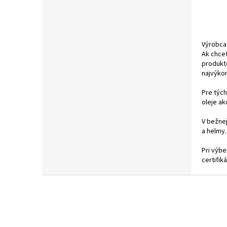
Výrobca
Ak chcet
produkt
najvýkon
Pre tých
oleje ak
V bežne
a helmy.
Pri výb
certifi
Z
á
p
ä
t