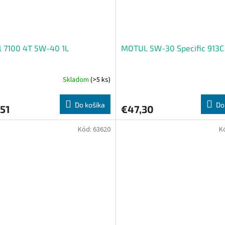
l 7100 4T 5W-40 1L
MOTUL 5W-30 Specific 913C
Skladom
(>5 ks)
Do košíka
Do
51
€47,30
Kód:
63620
K