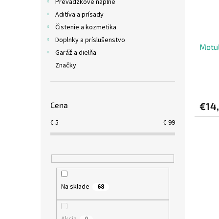
Prevádzkové náplne
Aditíva a prísady
Čistenie a kozmetika
Doplnky a príslušenstvo
Motu
Garáž a dielňa
Značky
Cena
€14,
€
5
€
99
Na sklade
68
Akcia
0