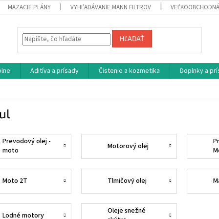
MAZACIE PLÁNY
VYHĽADÁVANIE MANN FILTROV
VEĽKOOBCHODNÁ
HĽADAŤ
plne
Aditíva a prísady
Čistenie a kozmetika
Doplnky a pr
ul
Prevodový olej -
P
Motorový olej
moto
M
Moto 2T
Tlmičový olej
M
Oleje snežné
Lodné motory