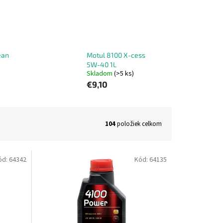
ean
Motul 8100 X-cess
5W-40 1L
Skladom
(>5 ks)
€9,10
104
položiek celkom
ód:
64342
Kód:
64135