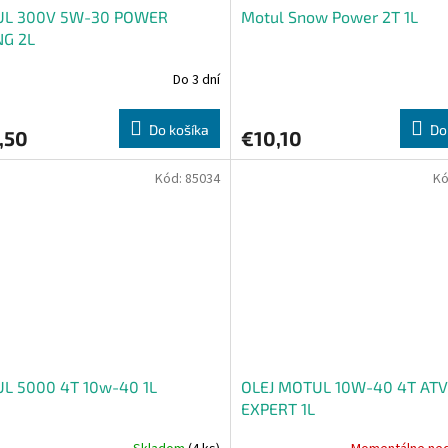
L 300V 5W-30 POWER
Motul Snow Power 2T 1L
NG 2L
Do 3 dní
Do košíka
Do
,50
€10,10
Kód:
85034
Kó
L 5000 4T 10w-40 1L
OLEJ MOTUL 10W-40 4T ATV
EXPERT 1L