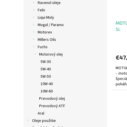
Ravenol oleje
o
u
Febi
d
k
u
t
Liqui Moly
MOTU
k
o
Mogul / Paramo
5L
t
v
Motorex
o
Millers Oils
v
Fuchs
Motorový olej
€47
5W-30
MOTUL 
5W-40
- moto
5W-50
špeciá
10W-40
poháň
motoro
10W-60
Prevodový olej
Prevodový ATF
Aral
Oleje použitie