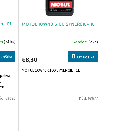
n+ C1
MOTUL 10W40 6100 SYNERGIE+ 1L
om
(>5 ks)
Skladom
(2 ks)
 košíka
Do košíka
€8,30
L
MOTUL 10W40 6100 SYNERGIE+ 1L
paliva,
y
vým
..
ód:
63680
Kód:
63677