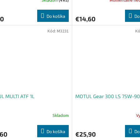
Skladom
(4 ks)
Momentálne ne
Do košíka
Do
70
€14,60
Kód:
M3231
Kó
L MULTI ATF 1L
MOTUL Gear 300 LS 75W-90 
Skladom
V
Do košíka
Do
,60
€25,90