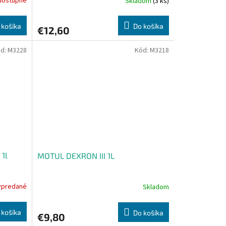
dostupné
Skladom
(3 ks)
 košíka
Do košíka
€12,60
d:
M3228
Kód:
M3218
1l
MOTUL DEXRON III 1L
ypredané
Skladom
 košíka
Do košíka
€9,80