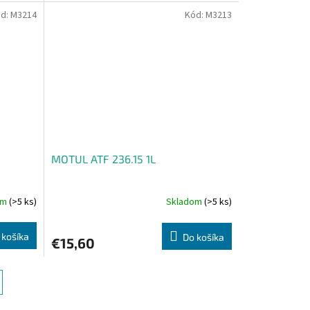
d:
M3214
Kód:
M3213
MOTUL ATF 236.15 1L
om
(>5 ks)
Skladom
(>5 ks)
 košíka
Do košíka
€15,60