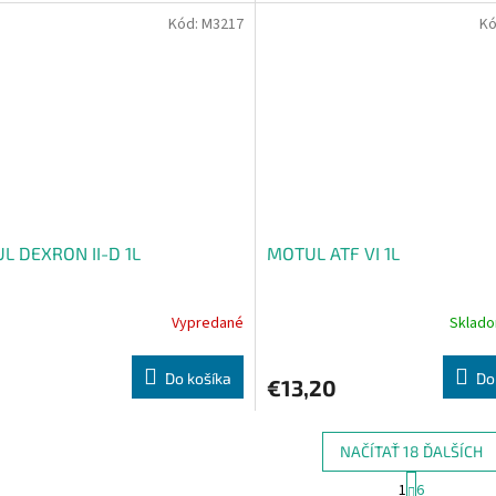
Kód:
M3217
Kó
L DEXRON II-D 1L
MOTUL ATF VI 1L
Vypredané
Sklad
Do košíka
Do
€13,20
NAČÍTAŤ 18 ĎALŠÍCH
S
1
6