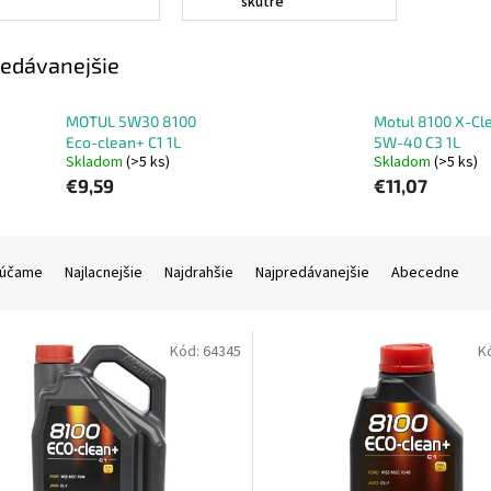
skútre
edávanejšie
MOTUL 5W30 8100
Motul 8100 X-Cl
Eco-clean+ C1 1L
5W-40 C3 1L
Skladom
(>5 ks)
Skladom
(>5 ks)
€9,59
€11,07
účame
Najlacnejšie
Najdrahšie
Najpredávanejšie
Abecedne
Kód:
64345
K