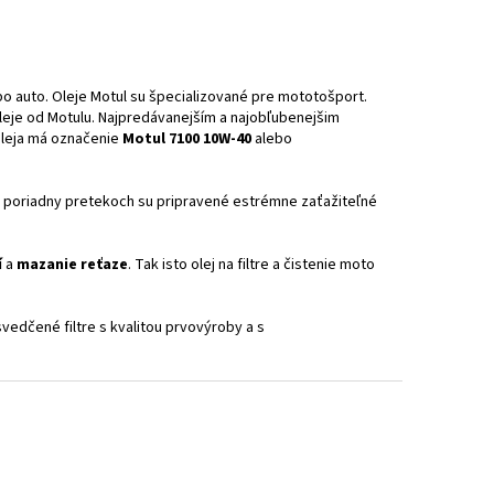
bo auto. Oleje Motul su špecializované pre mototošport.
oleje od Motulu. Najpredávanejším a najobľubenejšim
oleja má označenie
Motul 7100 10W-40
alebo
ch poriadny pretekoch su pripravené estrémne zaťažiteľné
í
a
mazanie reťaze
. Tak isto olej na filtre a čistenie moto
svedčené filtre s kvalitou prvovýroby a s