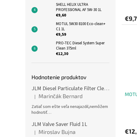
SHELL HELIX ULTRA
PROFESSIONAL AF 5W-30 1L
€9,60
€9,
MOTUL 5W30 8100 Eco-clean+
C1 1L
€9,59
PRO-TEC Diesel System Super
Clean 375ml
€12,30
Hodnotenie produktov
JLM Diesel Particulate Filter Cleaner 375ml - čistič DPF
MOTU
Marinčák Bernard
|
Hodnotenie produktu je 5 z 5 hviezdičiek.
Zatiaľ som ešte veľa nenajazdil,nemôžem
hodnotiť…
JLM Valve Saver Fluid 1L
€12
Miroslav Bujna
|
Hodnotenie produktu je 5 z 5 hviezdičiek.