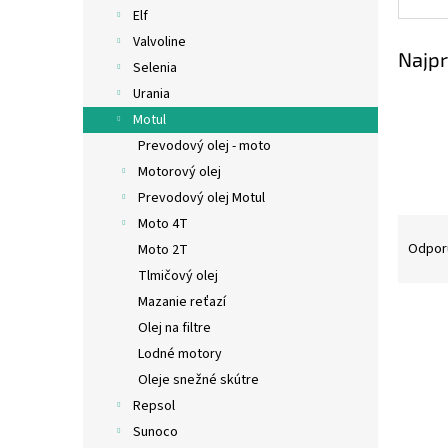
Elf
Valvoline
Najpr
Selenia
Urania
Motul
Prevodový olej - moto
Motorový olej
Prevodový olej Motul
R
Moto 4T
a
Odpor
Moto 2T
d
Tlmičový olej
e
Mazanie reťazí
V
n
Olej na filtre
ý
i
Lodné motory
p
e
i
p
Oleje snežné skútre
s
r
Repsol
p
o
Sunoco
r
d