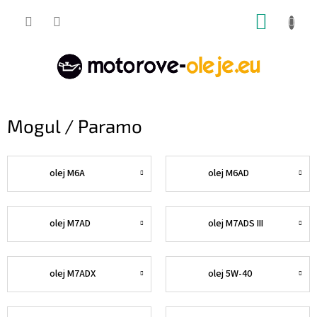
Prejsť
NÁKUP
na
obsah
KOŠÍK
Mogul / Paramo
olej M6A
olej M6AD
olej M7AD
olej M7ADS III
olej M7ADX
olej 5W-40