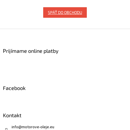
SPÄŤ DO OBCHODU
Z
á
p
ä
Prijímame online platby
t
i
e
Facebook
Kontakt
info
@
motorove-oleje.eu