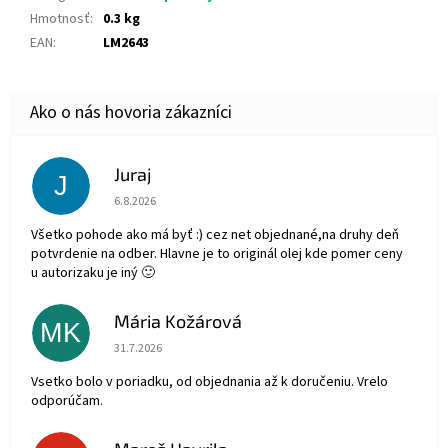
Hmotnosť
:
0.3 kg
EAN
:
LM2643
Juraj
J
Hodnotenie obchodu je 5 z 5 hviezdičiek.
6.8.2026
Všetko pohode ako má byť :) cez net objednané,na druhy deň
potvrdenie na odber. Hlavne je to originál olej kde pomer ceny
u autorizaku je iný 🙂
Mária Kožárová
MK
Hodnotenie obchodu je 5 z 5 hviezdičiek.
31.7.2026
Vsetko bolo v poriadku, od objednania až k doručeniu. Vrelo
odporúčam.