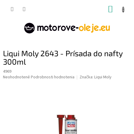
Prejsť
NÁKUP
na
obsah
KOŠÍK
Liqui Moly 2643 - Prísada do nafty
300ml
4969
Priemerné
Neohodnotené
Podrobnosti hodnotenia
Značka:
Liqui Moly
hodnotenie
produktu
je
0,0
z
5
hviezdičiek.