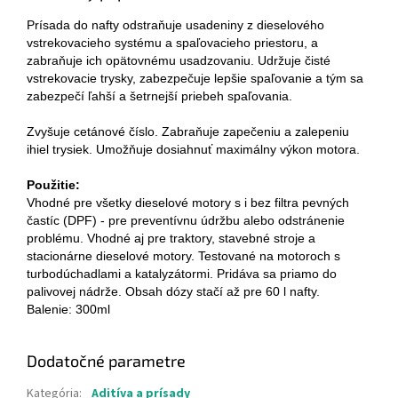
Prísada do nafty odstraňuje usadeniny z dieselového
vstrekovacieho systému a spaľovacieho priestoru, a
zabraňuje ich opätovnému usadzovaniu. Udržuje čisté
vstrekovacie trysky, zabezpečuje lepšie spaľovanie a tým sa
zabezpečí ľahší a šetrnejší priebeh spaľovania.
Zvyšuje cetánové číslo. Zabraňuje zapečeniu a zalepeniu
ihiel trysiek. Umožňuje dosiahnuť maximálny výkon motora.
Použitie:
Vhodné pre všetky dieselové motory s i bez filtra pevných
častíc (DPF) - pre preventívnu údržbu alebo odstránenie
problému. Vhodné aj pre traktory, stavebné stroje a
stacionárne dieselové motory. Testované na motoroch s
turbodúchadlami a katalyzátormi. Pridáva sa priamo do
palivovej nádrže. Obsah dózy stačí až pre 60 l nafty.
Balenie: 300ml
Dodatočné parametre
Kategória
:
Aditíva a prísady