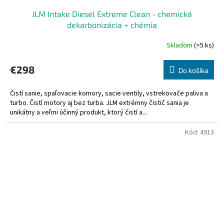
JLM Intake Diesel Extreme Clean - chemická
dekarbonizácia + chémia
Skladom
(>5 ks)
€298
Do košíka
Čistí sanie, spaľovacie komory, sacie ventily, vstrekovače paliva a
turbo. Čistí motory aj bez turba. JLM extrémny čistič sania je
unikátny a veľmi účinný produkt, ktorý čistí a...
Kód:
4913