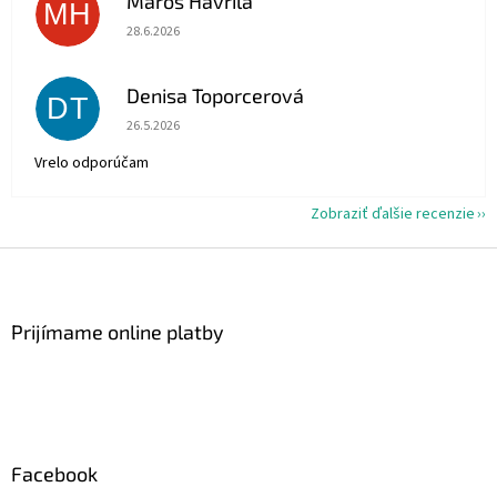
Maroš Havrila
MH
Hodnotenie obchodu je 5 z 5 hviezdičiek.
28.6.2026
Denisa Toporcerová
DT
Hodnotenie obchodu je 5 z 5 hviezdičiek.
26.5.2026
Vrelo odporúčam
Zobraziť ďalšie recenzie
Z
á
p
ä
Prijímame online platby
t
i
e
Facebook