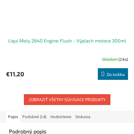
Liqui Moly 2640 Engine Flush - Výplach motora 300ml
Skladom
(2 ks)
Priemerné
hodnotenie
produktu
€11,20
Do košíka
je
5,0
z
5
hviezdičiek.
ZOBRAZIŤ VŠETKY SÚVISIACE PRODUKTY
Popis
Podobné (14)
Hodnotenie
Diskusia
Podrobný popis