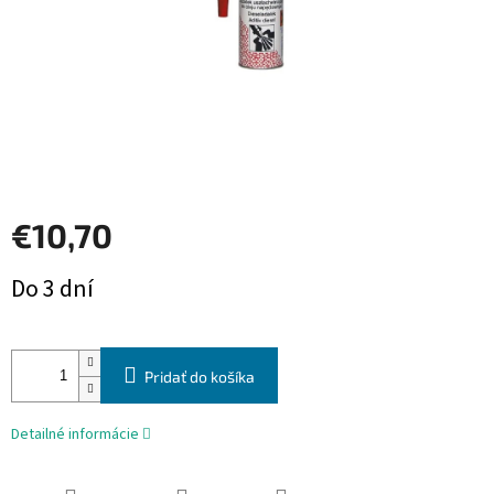
€10,70
Jednotková
Do 3 dní
cena:
Pridať do košíka
Detailné informácie