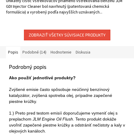
Unikátny čistič vstrekovačov priameho vstrekovania benzínu JLM
GDI Injector Cleaner bol navrhnutý (patentovaná chemická
formulácia) a vyrobený podľa najvyšších uznávaných...
ZOBRAZIŤ VŠETKY SÚVISIACE PRODUKTY
Popis
Podobné (14)
Hodnotenie
Diskusia
Podrobný popis
Ako použiť jednotlivé produkty?
Zvýšené emisie často spôsobuje neúčinný benzínový
katalyzátor, zvýšená spotreba olej, prípadne zapečené
piestne krúžky.
1.) Preto pred testom emisíí doporučujeme vymeniť olej s
preplachom
JLM Engine Oil Flush
. Tento produkt dokáže
uvoľniť zapečené piestne krúžky a odstrániť nečistoty a kaly v
olejových kanáloch.