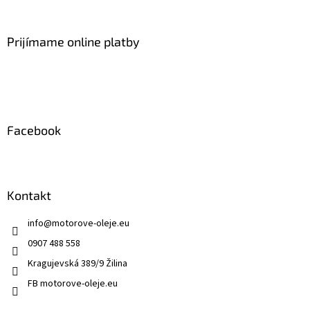
á
p
ä
Prijímame online platby
t
i
e
Facebook
Kontakt
info
@
motorove-oleje.eu
0907 488 558
Kragujevská 389/9 Žilina
FB motorove-oleje.eu