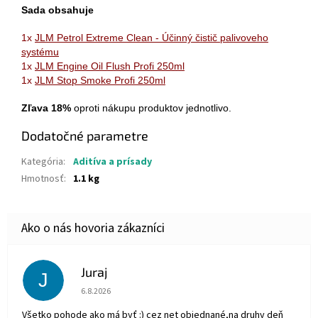
Sada obsahuje
1x
JLM Petrol Extreme Clean - Účinný čistič palivoveho
systému
1x
JLM Engine Oil Flush Profi 250ml
1x
JLM Stop Smoke Profi 250ml
Zľava 18%
oproti nákupu produktov jednotlivo.
Dodatočné parametre
Kategória
:
Aditíva a prísady
Hmotnosť
:
1.1 kg
Juraj
J
Hodnotenie obchodu je 5 z 5 hviezdičiek.
6.8.2026
Všetko pohode ako má byť :) cez net objednané,na druhy deň