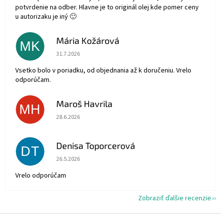
potvrdenie na odber. Hlavne je to originál olej kde pomer ceny
u autorizaku je iný 🙂
Mária Kožárová
MK
Hodnotenie obchodu je 5 z 5 hviezdičiek.
31.7.2026
Vsetko bolo v poriadku, od objednania až k doručeniu. Vrelo
odporúčam.
Maroš Havrila
MH
Hodnotenie obchodu je 5 z 5 hviezdičiek.
28.6.2026
Denisa Toporcerová
DT
Hodnotenie obchodu je 5 z 5 hviezdičiek.
26.5.2026
Vrelo odporúčam
Zobraziť ďalšie recenzie
Z