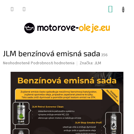
Prejsť
NÁKUP
na
obsah
KOŠÍK
JLM benzínová emisná sada
356
Priemerné
Neohodnotené
Podrobnosti hodnotenia
Značka:
JLM
hodnotenie
produktu
je
0,0
z
5
hviezdičiek.