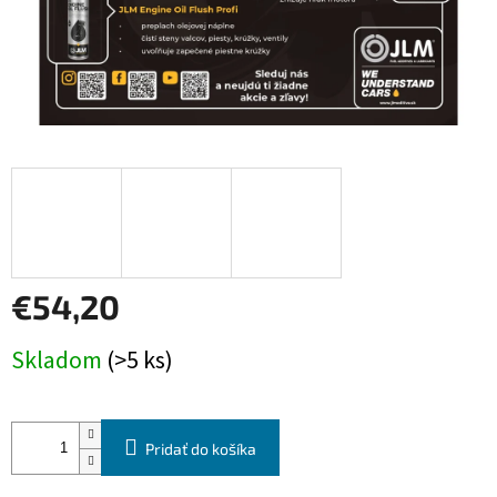
€54,20
Jednotková
Skladom
(>5 ks)
cena:
Pridať do košíka