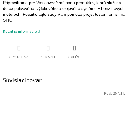
Pripravili sme pre Vás osvedčenú sadu produktov, ktorá slúži na
detox palivového, výfukového a olejového systému v benzínových
motoroch. Použitie tejto sady Vám pomôže prejsť testom emisií na
STK.
Detailné informácie
OPÝTAŤ SA
STRÁŽIŤ
ZDIEĽAŤ
Súvisiaci tovar
Kód:
257/1 L