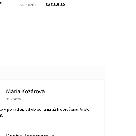
ie
viskozita
:
SAE 5W-50
Mária Kožárová
Hodnotenie obchodu je 5 z 5 hviezdičiek.
31.7.2026
o v poriadku, od objednania až k doručeniu. Vrelo
m.
Denisa Toporcerová