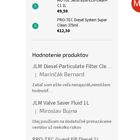
MOTUL 5W30 8100 Eco-clean+
C1 1L
€9,59
PRO-TEC Diesel System Super
Clean 375ml
€12,30
Hodnotenie produktov
JLM Diesel Particulate Filter Cleaner 375ml - čistič DPF
Marinčák Bernard
|
Hodnotenie produktu je 5 z 5 hviezdičiek.
Zatiaľ som ešte veľa nenajazdil,nemôžem
hodnotiť…
JLM Valve Saver Fluid 1L
Miroslav Bujna
|
Hodnotenie produktu je 5 z 5 hviezdičiek.
Olej používam na dodatočné primazávanie
ventilov už niekolko rokov
PRO-TEC Guard Fill Diesel 1L