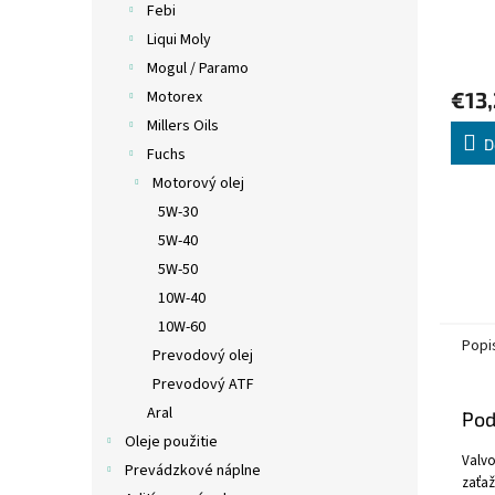
Febi
Liqui Moly
Mogul / Paramo
€13
Motorex
Millers Oils
D
Fuchs
Motorový olej
5W-30
5W-40
5W-50
10W-40
10W-60
Popi
Prevodový olej
Prevodový ATF
Aral
Pod
Oleje použitie
Valvo
Prevádzkové náplne
zaťaž