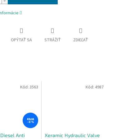
informácie
OPÝTAŤ SA
STRÁŽIŤ
ZDIEĽAŤ
Kód:
3563
Kód:
4987
€9,18
–8 %
Diesel Anti
Xeramic Hydraulic Valve