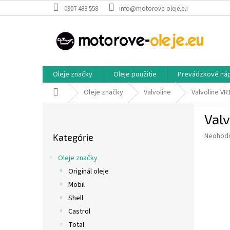
Prejsť
0907 488 558
info@motorove-oleje.eu
na
obsah
Oleje značky
Oleje použitie
Prevádzkové ná
Domov
Oleje značky
Valvoline
Valvoline VR
B
Valv
o
Preskočiť
č
Priemer
Neohod
Kategórie
kategórie
n
hodnote
ý
produkt
Oleje značky
p
je
Originál oleje
0,0
a
z
Mobil
n
5
e
Shell
hviezdič
l
Castrol
Total