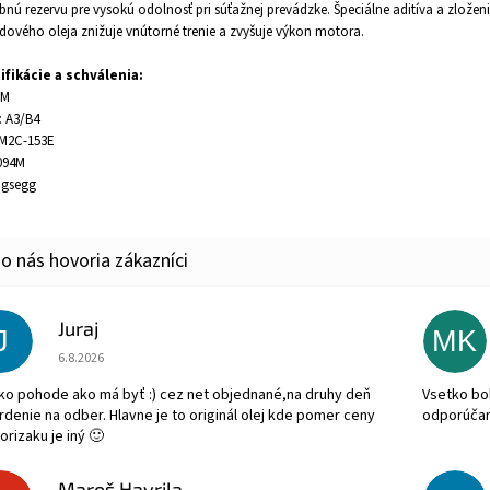
bnú rezervu pre vysokú odolnosť pri súťažnej prevádzke. Špeciálne aditíva a zložen
dového oleja znižuje vnútorné trenie a zvyšuje výkon motora.
ifikácie a schválenia:
SM
: A3/B4
 M2C-153E
094M
igsegg
Juraj
J
MK
Hodnotenie obchodu je 5 z 5 hviezdičiek.
6.8.2026
ko pohode ako má byť :) cez net objednané,na druhy deň
Vsetko bol
rdenie na odber. Hlavne je to originál olej kde pomer ceny
odporúča
orizaku je iný 🙂
Maroš Havrila