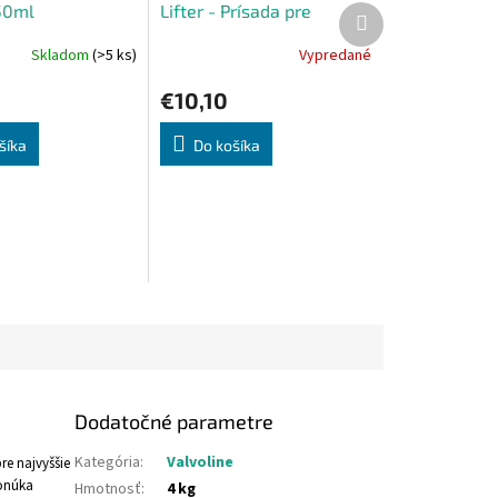
50ml
Lifter - Prísada pre
Ďalší
produkt
hydraulické zdvíhadlá
Skladom
(>5 ks)
Vypredané
250ml
€10,10
šíka
Do košíka
Dodatočné parametre
Kategória
:
Valvoline
re najvyššie
ponúka
Hmotnosť
:
4 kg