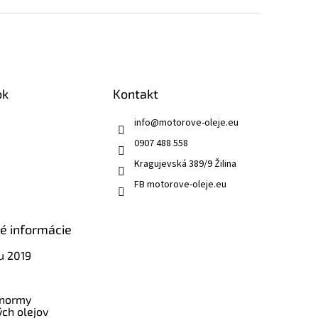
ok
Kontakt
info
@
motorove-oleje.eu
0907 488 558
Kragujevská 389/9 Žilina
FB motorove-oleje.eu
ké informácie
u 2019
 normy
ch olejov