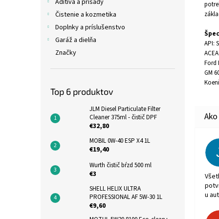
Aditíva a prísady
potre
zákla
Čistenie a kozmetika
Doplnky a príslušenstvo
Špec
Garáž a dielňa
API: 
Značky
ACEA
Ford
GM 6
Koen
Top 6 produktov
JLM Diesel Particulate Filter
Cleaner 375ml - čistič DPF
€32,80
MOBIL 0W-40 ESP X4 1L
€19,40
Wurth čistič bŕzd 500 ml
€3
Všet
potv
SHELL HELIX ULTRA
u aut
PROFESSIONAL AF 5W-30 1L
€9,60