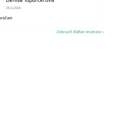
Hodnotenie obchodu je 5 z 5 hviezdičiek.
26.5.2026
orúčam
Zobraziť ďalšie recenzie