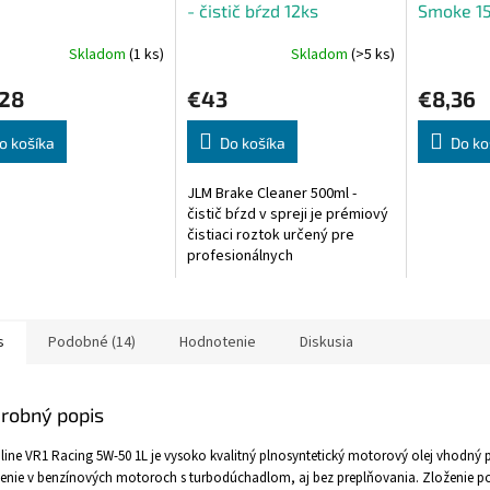
- čistič bŕzd 12ks
Smoke 1
Skladom
(1 ks)
Skladom
(>5 ks)
,28
€43
€8,36
o košíka
Do košíka
Do ko
JLM Brake Cleaner 500ml -
čistič bŕzd v spreji je prémiový
čistiaci roztok určený pre
profesionálnych
automechanikov a technikov.
Naše pokročilé zloženie
vynikajúco...
s
Podobné (14)
Hodnotenie
Diskusia
robný popis
line VR1 Racing 5W-50 1L je vysoko kvalitný plnosyntetický motorový olej vhodný p
enie v benzínových motoroch s turbodúchadlom, aj bez preplňovania. Zloženie 