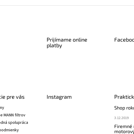
Prijímame online
Facebo
platby
ie pre vás
Instagram
Praktic
ány
Shop rok
e MANN filtrov
3.12.2019
dná spolupráca
Firemné
podmienky
motorový