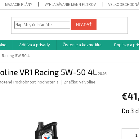
MAZACIE PLÁNY
VYHĽADÁVANIE MANN FILTROV
VEĽKOOBCHODNÁ
HĽADAŤ
plne
Aditíva a prísady
Čistenie a kozmetika
Doplnky a pr
1 Racing 5W-50 4L
oline VR1 Racing 5W-50 4L
2846
né
notené
Podrobnosti hodnotenia
Značka:
Valvoline
nie
€41
u
Jednotk
Do 3 d
cena:
iek.