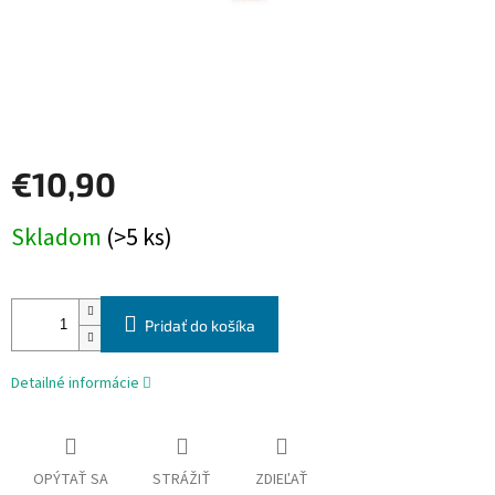
€10,90
Jednotková
Skladom
(>5 ks)
cena:
Pridať do košíka
Detailné informácie
OPÝTAŤ SA
STRÁŽIŤ
ZDIEĽAŤ