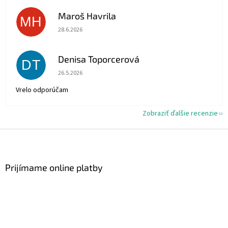
Maroš Havrila
MH
Hodnotenie obchodu je 5 z 5 hviezdičiek.
28.6.2026
Denisa Toporcerová
DT
Hodnotenie obchodu je 5 z 5 hviezdičiek.
26.5.2026
Vrelo odporúčam
Zobraziť ďalšie recenzie
Z
á
p
ä
Prijímame online platby
t
i
e