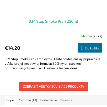
JLM Stop Smoke Profi 250ml
Skladom
(>5 ks)
€14,20
Do košíka
JLM Stop Smoke Pro - stop dymu. Tento profesionálny prípravok je
vďaka svojej inovatívnej formulácii účinný pri utesnení
opotrebovaných piestnych krúžkov a tesnení drieku...
ZOBRAZIŤ VŠETKY SÚVISIACE PRODUKTY
Popis
Podobné (14)
Hodnotenie
Diskusia