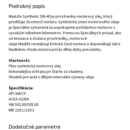
Podrobný popis
MaxLife Synthetic 5W-40 je prvotriedny motorový olej, ktorý
predlžuje životnosť motoru. Syntetická zmes motorového oleje
je špeciálne vytvorená na uspokojenie požidavkov motorov s
vysokým nábehom kilometrov. Pomocou špeciálnych prísad, ako
sú tesniace a čistiace prostriedky, motorové
oleje Maxlife revitalizují kritické časti motoru a dopomáhajú tak k
hladkému chodu motoru počas dlhej doby prevádzky.
Vlastnosti:
Plno syntetický motorový olej.
Dokonalejšia ochrana pri štarte za studena.
Vhodné pre autá s dlhými intervalmi výmeny oleja
Špecifikácia:
API SM/CF
ACEA A3/B4
VW 502.00/505.00
MB 229.1/229.3
Dodatočné parametre