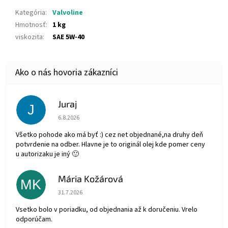
Kategória
:
Valvoline
Hmotnosť
:
1 kg
viskozita
:
SAE 5W-40
Juraj
J
Hodnotenie obchodu je 5 z 5 hviezdičiek.
6.8.2026
Všetko pohode ako má byť :) cez net objednané,na druhy deň
potvrdenie na odber. Hlavne je to originál olej kde pomer ceny
u autorizaku je iný 🙂
Mária Kožárová
MK
Hodnotenie obchodu je 5 z 5 hviezdičiek.
31.7.2026
Vsetko bolo v poriadku, od objednania až k doručeniu. Vrelo
odporúčam.