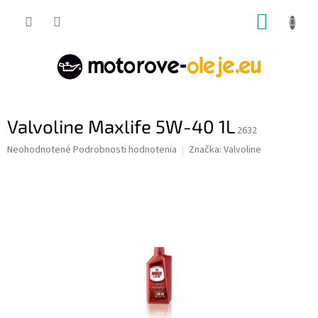
Prejsť
NÁKUP
na
obsah
KOŠÍK
Valvoline Maxlife 5W-40 1L
2632
Priemerné
Neohodnotené
Podrobnosti hodnotenia
Značka:
Valvoline
hodnotenie
produktu
je
0,0
z
5
hviezdičiek.