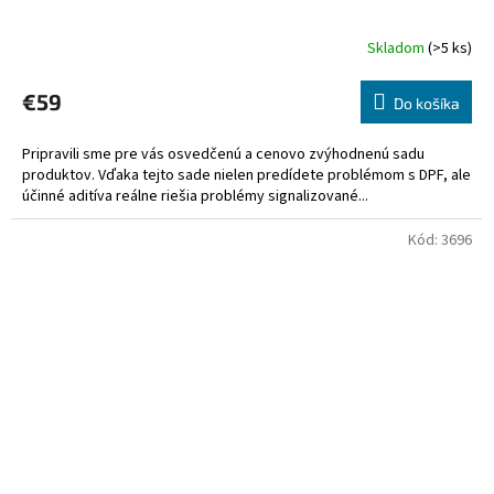
Skladom
(>5 ks)
€59
Do košíka
Pripravili sme pre vás osvedčenú a cenovo zvýhodnenú sadu
produktov. Vďaka tejto sade nielen predídete problémom s DPF, ale
účinné aditíva reálne riešia problémy signalizované...
Kód:
3696