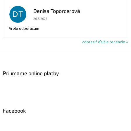
Denisa Toporcerová
DT
Hodnotenie obchodu je 5 z 5 hviezdičiek.
26.5.2026
Vrelo odporúčam
Zobraziť ďalšie recenzie
Z
á
p
ä
Prijímame online platby
t
i
e
Facebook