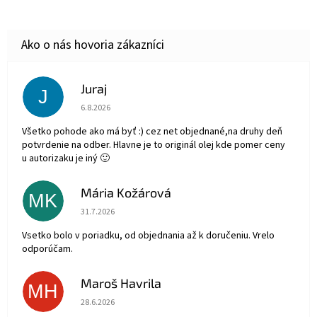
Juraj
J
Hodnotenie obchodu je 5 z 5 hviezdičiek.
6.8.2026
Všetko pohode ako má byť :) cez net objednané,na druhy deň
potvrdenie na odber. Hlavne je to originál olej kde pomer ceny
u autorizaku je iný 🙂
Mária Kožárová
MK
Hodnotenie obchodu je 5 z 5 hviezdičiek.
31.7.2026
Vsetko bolo v poriadku, od objednania až k doručeniu. Vrelo
odporúčam.
Maroš Havrila
MH
Hodnotenie obchodu je 5 z 5 hviezdičiek.
28.6.2026