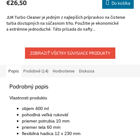
€26,50
Do košíka
JLM Turbo Cleaner je jedným z najlepších prípravkov na čistenie
turba dostupných na súčasnom trhu. Použitie je ekonomické
a extrémne jednoduché. Táto prísada do nafty...
ZOBRAZIŤ VŠETKY SÚVISIACE PRODUKTY
Popis
Podobné (14)
Hodnotenie
Diskusia
Podrobný popis
Vlastnosti produktu
objem 400 ml
pohodlná veľká rukoväť
priemer potrubia 10 mm
priemer tela 60 mm
flexibilná hadica 12 x 230 mm