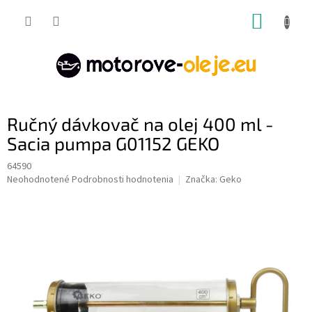
Prejsť
NÁKUP
na
obsah
KOŠÍK
Ručný dávkovač na olej 400 ml -
Sacia pumpa G01152 GEKO
64590
Priemerné
Neohodnotené
Podrobnosti hodnotenia
Značka:
Geko
hodnotenie
produktu
je
0,0
z
5
hviezdičiek.