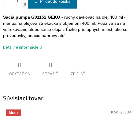
Pridať do košíka
Sacia pumpa G01152 GEKO -
ručný dávkovač na olej 400 ml -
manuálna olejová striekačka s objemom 400 ml. Používa sa na
vstrekovanie alebo sanie oleja z ťažko prístupných miest, ako sú
prevodovky, hnacie nápravy atď.
Detailné informácie
OPÝTAŤ SA
STRÁŽIŤ
ZDIEĽAŤ
Súvisiaci tovar
Kód:
25808
Akcia