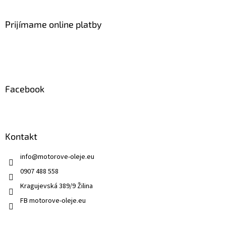
á
p
ä
Prijímame online platby
t
i
e
Facebook
Kontakt
info
@
motorove-oleje.eu
0907 488 558
Kragujevská 389/9 Žilina
FB motorove-oleje.eu