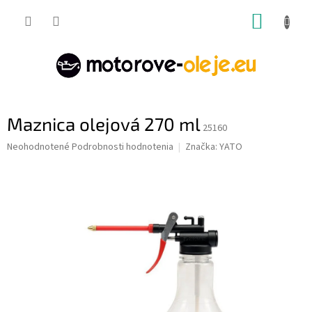
Prejsť
NÁKUP
na
obsah
KOŠÍK
Maznica olejová 270 ml
25160
Priemerné
Neohodnotené
Podrobnosti hodnotenia
Značka:
YATO
hodnotenie
produktu
je
0,0
z
5
hviezdičiek.