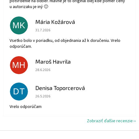
potvrdenie na odber. Hlavne je to originál olej kde pomer ceny
u autorizaku je iný 🙂
Mária Kožárová
MK
Hodnotenie obchodu je 5 z 5 hviezdičiek.
31.7.2026
Vsetko bolo v poriadku, od objednania až k doručeniu. Vrelo
odporúčam.
Maroš Havrila
MH
Hodnotenie obchodu je 5 z 5 hviezdičiek.
28.6.2026
Denisa Toporcerová
DT
Hodnotenie obchodu je 5 z 5 hviezdičiek.
26.5.2026
Vrelo odporúčam
Zobraziť ďalšie recenzie
Z