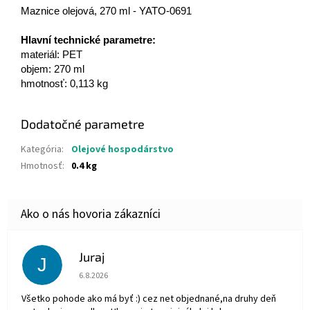
Maznice olejová, 270 ml - YATO-0691
Hlavní technické parametre:
materiál: PET
objem: 270 ml
hmotnosť:
0,113 kg
Dodatočné parametre
Kategória
:
Olejové hospodárstvo
Hmotnosť
:
0.4 kg
Juraj
J
Hodnotenie obchodu je 5 z 5 hviezdičiek.
6.8.2026
Všetko pohode ako má byť :) cez net objednané,na druhy deň