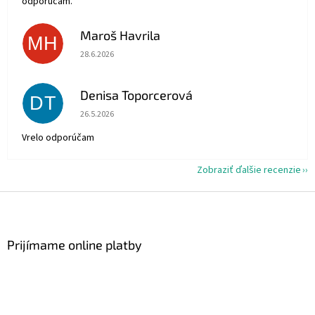
odporúčam.
Maroš Havrila
MH
Hodnotenie obchodu je 5 z 5 hviezdičiek.
28.6.2026
Denisa Toporcerová
DT
Hodnotenie obchodu je 5 z 5 hviezdičiek.
26.5.2026
Vrelo odporúčam
Zobraziť ďalšie recenzie
Z
á
p
ä
Prijímame online platby
t
i
e