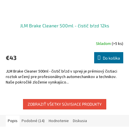
JLM Brake Cleaner 500ml - čistič bŕzd 12ks
Skladom
(>5 ks)
€43
Do košíka
JLM Brake Cleaner 500ml - čistič bŕzd v spreji je prémiový čistiaci
roztok určený pre profesionálnych automechanikov a technikov.
Naše pokročilé zloženie vynikajúco...
ZOBRAZIŤ VŠETKY SÚVISIACE PRODUKTY
Popis
Podobné (14)
Hodnotenie
Diskusia