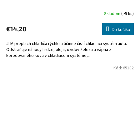
Skladom
(>5 ks)
€14,20
Do košíka
JLM preplach chladiča rýchlo a účinne čistí chladiaci systém auta.
Odstraňuje nánosy hrdze, oleja, oxidov železa a vápna z
korodovaného kovu v chladiacom systéme,...
Kód:
65182