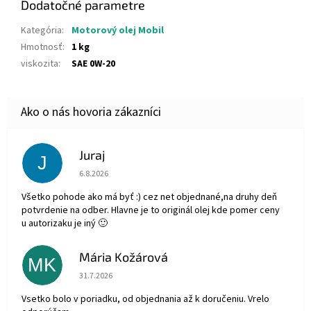
Dodatočné parametre
Kategória
:
Motorový olej Mobil
Hmotnosť
:
1 kg
viskozita
:
SAE 0W-20
Juraj
J
Hodnotenie obchodu je 5 z 5 hviezdičiek.
6.8.2026
Všetko pohode ako má byť :) cez net objednané,na druhy deň
potvrdenie na odber. Hlavne je to originál olej kde pomer ceny
u autorizaku je iný 🙂
Mária Kožárová
MK
Hodnotenie obchodu je 5 z 5 hviezdičiek.
31.7.2026
Vsetko bolo v poriadku, od objednania až k doručeniu. Vrelo