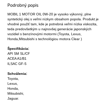
Podrobný popis
​MOBIL 1 MOTOR OIL 0W-20 je vysoko výkonný, plne
syntetický olej s veľmi nízkym obsahom popola. Produkt je
vhodné použiť tam, kde je potrebná veľmi nízka viskozita,
teda predovšetkým u najnovšej generácie japonských
vozidiel s benzínovými motormi (Toyota, Lexus,
Honda,Mitsubishi s technológiou motora Clear )
Špecifikácia:
API SM SL/CF
ACEA A1/B1
ILSAC GF-5
Schválenia:
Toyota,
Lexus,
Honda,
Mitsubishi,
Jaguar.