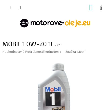
Prejsť
NÁKUP
na
obsah
KOŠÍK
MOBIL 1 0W-20 1L
2727
Priemerné
Neohodnotené
Podrobnosti hodnotenia
Značka:
Mobil
hodnotenie
produktu
je
0,0
z
5
hviezdičiek.