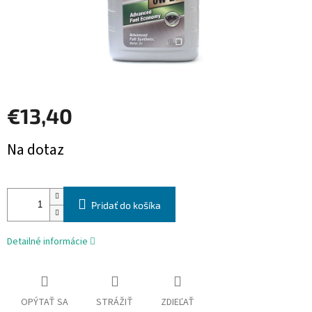
€13,40
Jednotková
Na dotaz
cena:
Pridať do košíka
Detailné informácie
OPÝTAŤ SA
STRÁŽIŤ
ZDIEĽAŤ