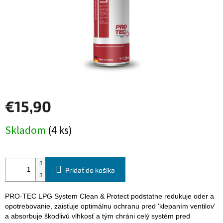
€15,90
Jednotková
Skladom
(4 ks)
cena:
Pridať do košíka
PRO-TEC LPG System Clean & Protect podstatne redukuje oder a
opotrebovanie, zaisťuje optimálnu ochranu pred 'klepaním ventilov'
a absorbuje škodlivú vlhkosť a tým chráni celý systém pred