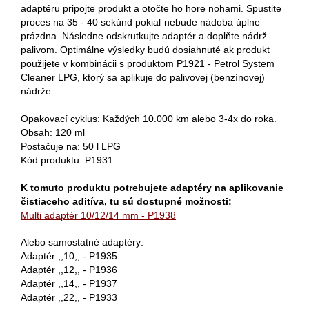
adaptéru pripojte produkt a otočte ho hore nohami. Spustite
proces na 35 - 40 sekúnd pokiaľ nebude nádoba úplne
prázdna. Následne odskrutkujte adaptér a doplňte nádrž
palivom. Optimálne výsledky budú dosiahnuté ak produkt
použijete v kombinácii s produktom P1921 - Petrol System
Cleaner LPG, ktorý sa aplikuje do palivovej (benzínovej)
nádrže.
Opakovací cyklus: Každých 10.000 km alebo 3-4x do roka.
Obsah: 120 ml
Postačuje na: 50 l LPG
Kód produktu: P1931
K tomuto produktu potrebujete adaptéry na aplikovanie
čistiaceho aditíva, tu sú dostupné možnosti:
Multi adaptér 10/12/14 mm - P1938
Alebo samostatné adaptéry:
Adaptér ,,10,, - P1935
Adaptér ,,12,, - P1936
Adaptér ,,14,, - P1937
Adaptér ,,22,, - P1933