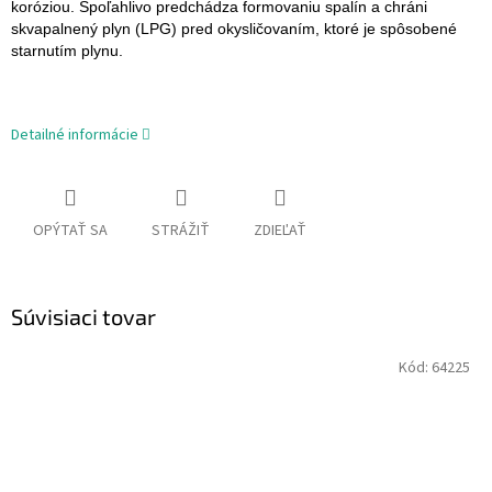
koróziou. Spoľahlivo predchádza formovaniu spalín a chráni
skvapalnený plyn (LPG) pred okysličovaním, ktoré je spôsobené
starnutím plynu.
Detailné informácie
OPÝTAŤ SA
STRÁŽIŤ
ZDIEĽAŤ
Súvisiaci tovar
Kód:
64225