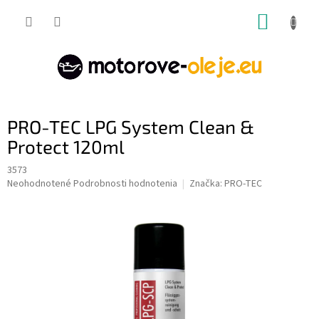
Prejsť
NÁKUP
na
obsah
KOŠÍK
PRO-TEC LPG System Clean &
Protect 120ml
3573
Priemerné
Neohodnotené
Podrobnosti hodnotenia
Značka:
PRO-TEC
hodnotenie
produktu
je
0,0
z
5
hviezdičiek.