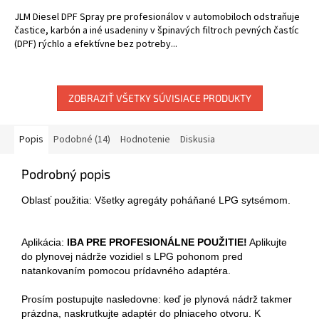
JLM Diesel DPF Spray pre profesionálov v automobiloch odstraňuje
častice, karbón a iné usadeniny v špinavých filtroch pevných častíc
(DPF) rýchlo a efektívne bez potreby...
ZOBRAZIŤ VŠETKY SÚVISIACE PRODUKTY
Popis
Podobné (14)
Hodnotenie
Diskusia
Podrobný popis
Oblasť použitia: Všetky agregáty poháňané LPG sytsémom.
Aplikácia:
IBA PRE PROFESIONÁLNE POUŽITIE!
Aplikujte
do plynovej nádrže vozidiel s LPG pohonom pred
natankovaním pomocou prídavného adaptéra.
Prosím postupujte nasledovne: keď je plynová nádrž takmer
prázdna, naskrutkujte adaptér do plniaceho otvoru. K