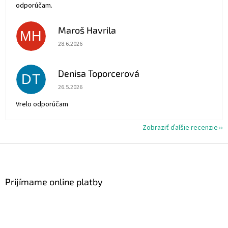
odporúčam.
Maroš Havrila
MH
Hodnotenie obchodu je 5 z 5 hviezdičiek.
28.6.2026
Denisa Toporcerová
DT
Hodnotenie obchodu je 5 z 5 hviezdičiek.
26.5.2026
Vrelo odporúčam
Zobraziť ďalšie recenzie
Z
á
p
ä
Prijímame online platby
t
i
e