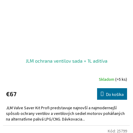
JLM ochrana ventilov sada + 1L aditíva
Skladom
(>5 ks)
€67
Do košíka
JLM Valve Saver Kit Profi predstavuje najnovší a najmodernejší
spôsob ochrany ventilov a ventilových sediel motorov poháňaných
na alternatívne palivá LPG/CNG. Dávkovacia...
Kód:
25799