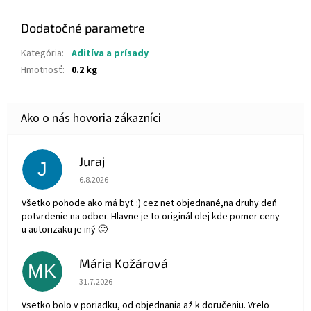
Dodatočné parametre
Kategória
:
Aditíva a prísady
Hmotnosť
:
0.2 kg
Juraj
J
Hodnotenie obchodu je 5 z 5 hviezdičiek.
6.8.2026
Všetko pohode ako má byť :) cez net objednané,na druhy deň
potvrdenie na odber. Hlavne je to originál olej kde pomer ceny
u autorizaku je iný 🙂
Mária Kožárová
MK
Hodnotenie obchodu je 5 z 5 hviezdičiek.
31.7.2026
Vsetko bolo v poriadku, od objednania až k doručeniu. Vrelo