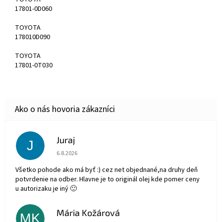
17801-0D060
TOYOTA
178010D090
TOYOTA
17801-0T030
Juraj
J
Hodnotenie obchodu je 5 z 5 hviezdičiek.
6.8.2026
Všetko pohode ako má byť :) cez net objednané,na druhy deň
potvrdenie na odber. Hlavne je to originál olej kde pomer ceny
u autorizaku je iný 🙂
Mária Kožárová
MK