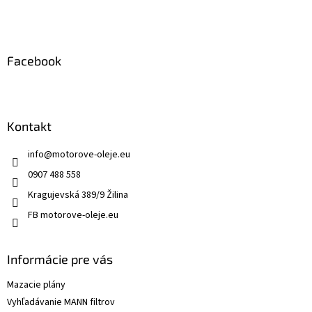
i
e
Facebook
Kontakt
info
@
motorove-oleje.eu
0907 488 558
Kragujevská 389/9 Žilina
FB motorove-oleje.eu
Informácie pre vás
Mazacie plány
Vyhľadávanie MANN filtrov