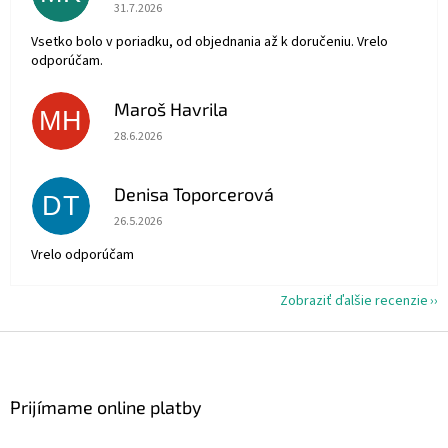
Hodnotenie obchodu je 5 z 5 hviezdičiek.
31.7.2026
Vsetko bolo v poriadku, od objednania až k doručeniu. Vrelo
odporúčam.
Maroš Havrila
MH
Hodnotenie obchodu je 5 z 5 hviezdičiek.
28.6.2026
Denisa Toporcerová
DT
Hodnotenie obchodu je 5 z 5 hviezdičiek.
26.5.2026
Vrelo odporúčam
Zobraziť ďalšie recenzie
Z
á
p
ä
Prijímame online platby
t