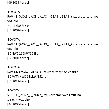
[06.2013-teraz]
TOYOTA
RAV 4 III (ACA3_, ACE_, ALA3_, GSA3_, ZSA3_) uzavrete terenne
vozidlo
2.0 116kW/158hp
[12.2008-teraz]
TOYOTA
RAV 4 III (ACA3_, ACE_, ALA3_, GSA3_, ZSA3_) uzavrete terenne
vozidlo
2.0 4WD 116kW/158hp
[12.2008-teraz]
TOYOTA
RAV 4 IV (ZSA4_, ALA4_) uzavrete terenne vozidlo
2.0 VVT-i 4WD 111kW/151hp
[12.2012-teraz]
TOYOTA
VERSO (_AUR2_, _ZGR2_) velkorozmerova limuzina
1.6 97kW/132hp
[04.2009-teraz]