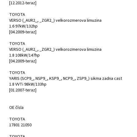
[12.2012-teraz]
TOYOTA
VERSO (_AUR2_, _ZGR2_) velkorozmerova limuzina
1.6 97kW/132hp
[04.2009-teraz]
TOYOTA
VERSO (_AUR2_, _ZGR2_) velkorozmerova limuzina
1.8 108kW/147hp
[04.2009-teraz]
TOYOTA
YARIS (SCP9_, NSP9_, KSP9_, NCP9_, ZSP9_) sikma zadna cast
1.8 VVTi 98kW/133hp
[01.2007-teraz]
OE čísla
TOYOTA
17801 21050
TOYOTA