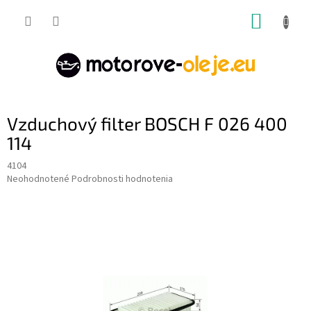
Prejsť
NÁKUP
na
obsah
KOŠÍK
Vzduchový filter BOSCH F 026 400
114
4104
Priemerné
Neohodnotené
Podrobnosti hodnotenia
hodnotenie
produktu
je
0,0
z
5
hviezdičiek.