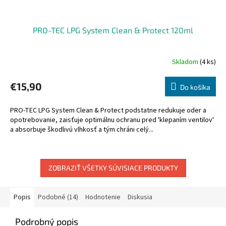
PRO-TEC LPG System Clean & Protect 120ml
Skladom
(4 ks)
€15,90
Do košíka
PRO-TEC LPG System Clean & Protect podstatne redukuje oder a
opotrebovanie, zaisťuje optimálnu ochranu pred 'klepaním ventilov'
a absorbuje škodlivú vlhkosť a tým chráni celý...
ZOBRAZIŤ VŠETKY SÚVISIACE PRODUKTY
Popis
Podobné (14)
Hodnotenie
Diskusia
Podrobný popis