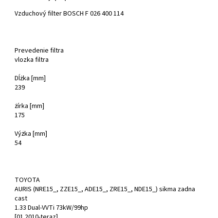
Vzduchový filter BOSCH F 026 400 114
Prevedenie filtra
vlozka filtra
Dĺżka [mm]
239
żírka [mm]
175
Výżka [mm]
54
TOYOTA
AURIS (NRE15_, ZZE15_, ADE15_, ZRE15_, NDE15_) sikma zadna
cast
1.33 Dual-VVTi 73kW/99hp
[01.2010-teraz]