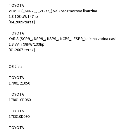
TOYOTA
VERSO (_AUR2_, _ZGR2_) velkorozmerova limuzina
1.8 108kW/147hp
[04.2009-teraz]
TOYOTA
YARIS (SCP9_, NSP9_, KSP9_, NCP9_, ZSP9_) sikma zadna cast
1.8 VVTi 98kW/133hp
[01.2007-teraz]
OE čísla
TOYOTA
17801 21050
TOYOTA
17801-0D060
TOYOTA
178010D090
TOYOTA