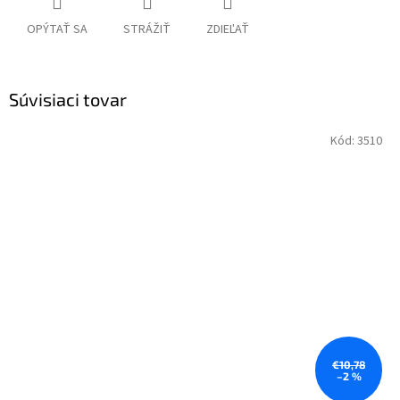
OPÝTAŤ SA
STRÁŽIŤ
ZDIEĽAŤ
Súvisiaci tovar
Kód:
3510
€10,78
–2 %