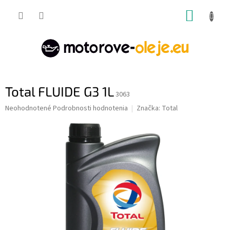
Prejsť
NÁKUP
na
obsah
KOŠÍK
Total FLUIDE G3 1L
3063
Priemerné
Neohodnotené
Podrobnosti hodnotenia
Značka:
Total
hodnotenie
produktu
je
0,0
z
5
hviezdičiek.