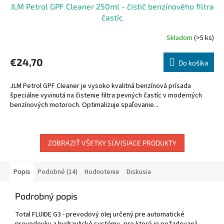
JLM Petrol GPF Cleaner 250ml - čistič benzínového filtra
častíc
Skladom
(>5 ks)
€24,70
Do košíka
JLM Petrol GPF Cleaner je vysoko kvalitná benzínová prísada
špeciálne vyvinutá na čistenie filtra pevných častíc v moderných
benzínových motoroch. Optimalizuje spaľovanie...
ZOBRAZIŤ VŠETKY SÚVISIACE PRODUKTY
Popis
Podobné (14)
Hodnotenie
Diskusia
Podrobný popis
Total FLUIDE G3 - prevodový olej určený pre automatické