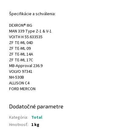
Špecifikácie a schválenia:
DEXRON® IIIG
MAN 339 Type Z-1 & V-1
VOITH H 55.633535
ZF TE-ML 04D
ZF TE-ML 09
ZF TE-ML 14A
ZF TE-ML 17C
MB-Approval 236.9
VOLVO 97341
NH-530B
ALLISON C4
FORD MERCON
Dodatočné parametre
Kategória
:
Total
Hmotnosť
:
1 kg