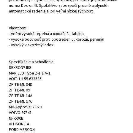
prevodovky a hydraulické systémy, pre ktoré je požadovaná
norma Dexron III. Spoľahlivo zabezpečí presné a plynulé
automatické radenie aj pri veľmi nízkej rýchlosti.
Vlastnosti:
- veľmi vysoká tepelná a oxidačná stabilita
- vysoká odolnosť proti opotrebeniu, korózii, peneniu
- vysoký viskozitný index
Špecifikácie a schválenia:
DEXRON® IIIG
MAN 339 Type Z-1 & V-1
VOITH H 55.633535
ZF TE-ML 04D
ZF TE-ML 09
ZF TE-ML 14A
ZF TE-ML 17C
MB-Approval 236.9
VOLVO 97341
NH-530B
ALLISON C4
FORD MERCON