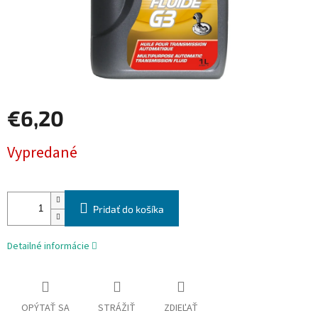
€6,20
Jednotková
Vypredané
cena:
Pridať do košíka
Detailné informácie
OPÝTAŤ SA
STRÁŽIŤ
ZDIEĽAŤ