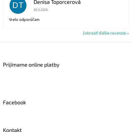
Denisa Toporcerová
DT
Hodnotenie obchodu je 5 z 5 hviezdičiek.
26.5.2026
Vrelo odporúčam
Zobraziť ďalšie recenzie
Z
á
p
ä
Prijímame online platby
t
i
e
Facebook
Kontakt