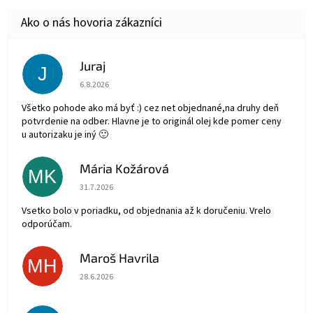
Juraj
J
Hodnotenie obchodu je 5 z 5 hviezdičiek.
6.8.2026
Všetko pohode ako má byť :) cez net objednané,na druhy deň
potvrdenie na odber. Hlavne je to originál olej kde pomer ceny
u autorizaku je iný 🙂
Mária Kožárová
MK
Hodnotenie obchodu je 5 z 5 hviezdičiek.
31.7.2026
Vsetko bolo v poriadku, od objednania až k doručeniu. Vrelo
odporúčam.
Maroš Havrila
MH
Hodnotenie obchodu je 5 z 5 hviezdičiek.
28.6.2026