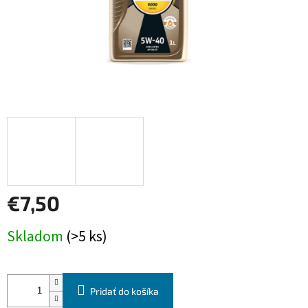
€7,50
Jednotková
Skladom
(>5 ks)
cena:
Pridať do košíka