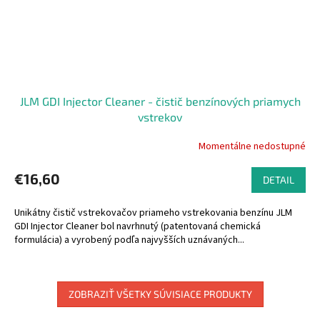
JLM GDI Injector Cleaner - čistič benzínových priamych
vstrekov
Momentálne nedostupné
€16,60
DETAIL
Unikátny čistič vstrekovačov priameho vstrekovania benzínu JLM
GDI Injector Cleaner bol navrhnutý (patentovaná chemická
formulácia) a vyrobený podľa najvyšších uznávaných...
ZOBRAZIŤ VŠETKY SÚVISIACE PRODUKTY