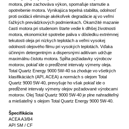
motora, plne zachováva výkon, spomaľuje starnutie a
opotrebenie motora. Vynikajúca tepelná stabilita, odolnosť
proti oxidácii eliminuje akékoľvek degradácie aj vo veľmi
ťažkých prevádzkových podmienkach. Okamžité mazanie
častí motora pri studenom štarte vedie k dlhšej životnosti
motora, ekonomické spotrebe paliva v dôsledku extrémnej
tekutosti oleja pri nízkych teplotách a veľmi vysokej
odolnosti olejového filmu pri vysokých teplotách. Vďaka
účinným detergentným a dispersnými aditívam udržuje
maximálnu čistotu motora. Spĺňa požiadavky výrobcov
motorov, pokiaľ ide o predĺžené intervaly výmeny oleja.
Total Quartz Energy 9000 5W-40 sa zhoduje vo všetkých
klasifikáciách (API, ACEA) a normách s olejom Total
Quartz 9000 5W-40, prevyšuje ho však pokiaľ ide o
predĺžené intervaly výmeny olejov požadované výrobcami
motorov. Olej Total Quartz 9000 5W-40 je plne nahraditeľný
a miešateľný s olejom Total Quartz Energy 9000 5W-40.
Špecifikácia
ACEA A3/B4
API SM / CF