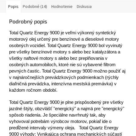
Popis
Podobné (14)
Hodnotenie
Diskusia
Podrobný popis
Total Quartz Energy 9000 je veľmi výkonný syntetický
motorový olej určený pre benzínové a dieselové motory
osobných vozidiel. Total Quartz Energy 9000 bol vyvinutý
pre všetky benzínové motory s alebo bez katalyzátora a
všetky naftové motory s alebo bez preplňovania v
osobných automobiloch, ktoré nie sú vybavené filtrom
pevných častíc. Total Quartz Energy 9000 možno použiť aj
v najnáročnejších prevádzkových podmienkach (rýchly
diaľničná prevádzka, intenzívna mestská premávka) v
každom ročnom období.
Total Quartz Energy 9000 je plne prispôsobený pre všetky
jazdné štýly, obzvlášť "energický" a najmä pre "energický"
spôsob riadenia. Je špeciálne navrhnutý tak, aby
vyhovoval potrebám výrobcov motorov, pokiaľ ide o
predĺžené intervaly výmeny oleja. Total Quartz Energy
9000 výhody: Vynikajúca ochrana mechanických súčastí