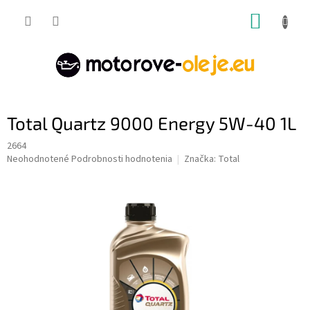
Prejsť
NÁKUP
na
obsah
KOŠÍK
Total Quartz 9000 Energy 5W-40 1L
2664
Priemerné
Neohodnotené
Podrobnosti hodnotenia
Značka:
Total
hodnotenie
produktu
je
0,0
z
5
hviezdičiek.