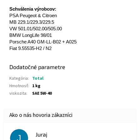
Schválenia výrobcov:
PSA Peugeot & Citroen
MB 229.1/229.3/229.5
VW 501.01/502.00/505.00
BMW LongLife 98/01
Porsche A40 GM-LL-B02 + A025
Fiat 9.55535-H2 / N2
Dodatočné parametre
Kategória
:
Total
Hmotnosť
:
1 kg
viskozita
:
SAE 5W-40
Juraj
J