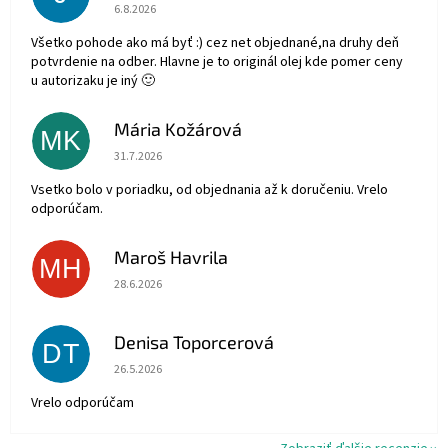
Hodnotenie obchodu je 5 z 5 hviezdičiek.
6.8.2026
Všetko pohode ako má byť :) cez net objednané,na druhy deň
potvrdenie na odber. Hlavne je to originál olej kde pomer ceny
u autorizaku je iný 🙂
Mária Kožárová
MK
Hodnotenie obchodu je 5 z 5 hviezdičiek.
31.7.2026
Vsetko bolo v poriadku, od objednania až k doručeniu. Vrelo
odporúčam.
Maroš Havrila
MH
Hodnotenie obchodu je 5 z 5 hviezdičiek.
28.6.2026
Denisa Toporcerová
DT
Hodnotenie obchodu je 5 z 5 hviezdičiek.
26.5.2026
Vrelo odporúčam