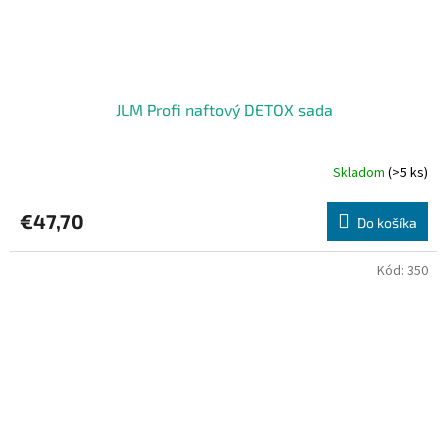
JLM Profi naftový DETOX sada
Skladom
(>5 ks)
€47,70
Do košíka
Kód:
350