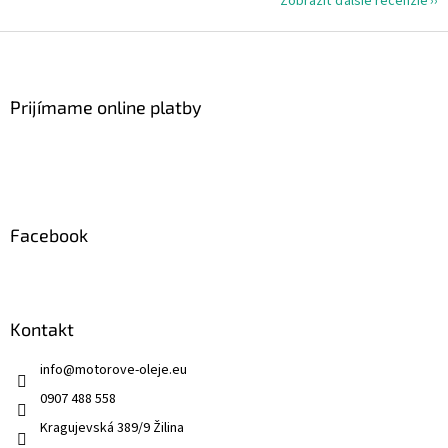
Zobraziť ďalšie recenzie
Z
á
p
ä
Prijímame online platby
t
i
e
Facebook
Kontakt
info
@
motorove-oleje.eu
0907 488 558
Kragujevská 389/9 Žilina