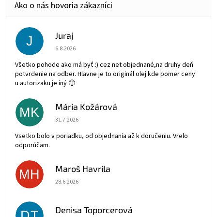
Juraj
J
Hodnotenie obchodu je 5 z 5 hviezdičiek.
6.8.2026
Všetko pohode ako má byť :) cez net objednané,na druhy deň
potvrdenie na odber. Hlavne je to originál olej kde pomer ceny
u autorizaku je iný 🙂
Mária Kožárová
MK
Hodnotenie obchodu je 5 z 5 hviezdičiek.
31.7.2026
Vsetko bolo v poriadku, od objednania až k doručeniu. Vrelo
odporúčam.
Maroš Havrila
MH
Hodnotenie obchodu je 5 z 5 hviezdičiek.
28.6.2026
Denisa Toporcerová
DT