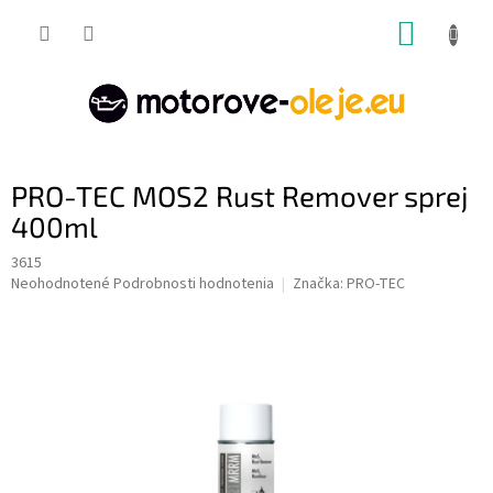
Prejsť
NÁKUP
na
obsah
KOŠÍK
PRO-TEC MOS2 Rust Remover sprej
400ml
3615
Priemerné
Neohodnotené
Podrobnosti hodnotenia
Značka:
PRO-TEC
hodnotenie
produktu
je
0,0
z
5
hviezdičiek.