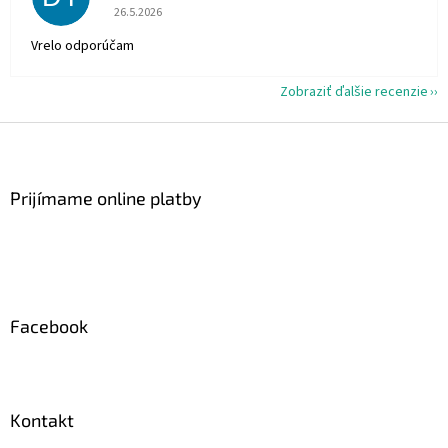
Hodnotenie obchodu je 5 z 5 hviezdičiek.
26.5.2026
Vrelo odporúčam
Zobraziť ďalšie recenzie
Z
á
p
ä
Prijímame online platby
t
i
e
Facebook
Kontakt