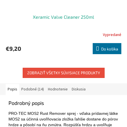
Xeramic Valve Cleaner 250ml
Vypredané
€9,20
Do košíka
ZOBRAZIŤ VŠETKY SÚVISIACE PRODUKTY
Popis
Podobné (14)
Hodnotenie
Diskusia
Podrobný popis
PRO-TEC MOS2 Rust Remover sprej - vďaka prídavnej látke
MOS2 sa účinná uvoľňovacia zložka ľahšie dostane do pórov
hrdze a pôsobí na ňu zvnútra. Rozpúšťa hrdzu a uvoľňuje