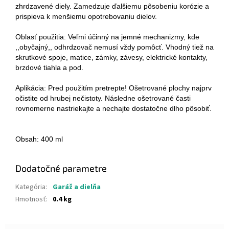
zhrdzavené diely. Zamedzuje ďalšiemu pôsobeniu korózie a
prispieva k menšiemu opotrebovaniu dielov.
Oblasť použitia: Veľmi účinný na jemné mechanizmy, kde
,,obyčajný,, odhrdzovač nemusí vždy pomôcť. Vhodný tiež na
skrutkové spoje, matice, zámky, závesy, elektrické kontakty,
brzdové tiahla a pod.
Aplikácia: Pred použitím pretrepte! Ošetrované plochy najprv
očistite od hrubej nečistoty. Následne ošetrované časti
rovnomerne nastriekajte a nechajte dostatočne dlho pôsobiť.
Obsah: 400 ml
Dodatočné parametre
Kategória
:
Garáž a dielňa
Hmotnosť
:
0.4 kg