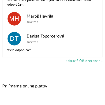
Vsetko bolo v poriadku, od objednania až k doručeniu. Vrelo
odporúčam.
Maroš Havrila
MH
Hodnotenie obchodu je 5 z 5 hviezdičiek.
28.6.2026
Denisa Toporcerová
DT
Hodnotenie obchodu je 5 z 5 hviezdičiek.
26.5.2026
Vrelo odporúčam
Zobraziť ďalšie recenzie
Z
á
p
ä
Prijímame online platby
t
i
e