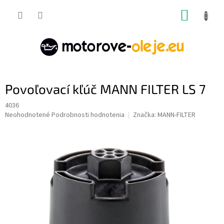
Prejsť
NÁKUP
na
obsah
KOŠÍK
Povoľovací kľúč MANN FILTER LS 7
4036
Priemerné
Neohodnotené
Podrobnosti hodnotenia
Značka:
MANN-FILTER
hodnotenie
produktu
je
0,0
z
5
hviezdičiek.