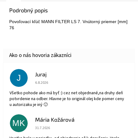
Podrobný popis
Povoľovací kľúč MANN FILTER LS 7. Vnútorný priemer [mm]
76
Juraj
J
Hodnotenie obchodu je 5 z 5 hviezdičiek.
6.8.2026
Všetko pohode ako má byť :) cez net objednané,na druhy deň
potvrdenie na odber. Hlavne je to originál olej kde pomer ceny
u autorizaku je iný 🙂
Mária Kožárová
MK
Hodnotenie obchodu je 5 z 5 hviezdičiek.
31.7.2026