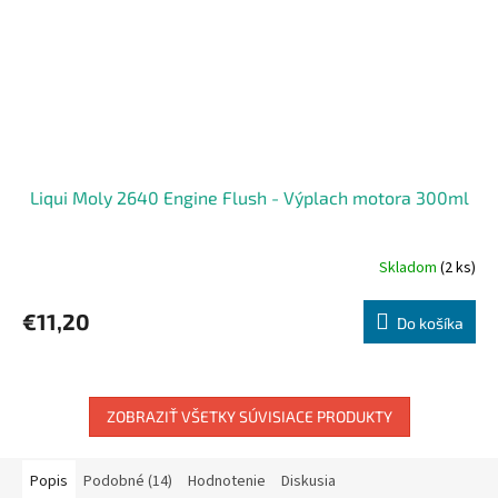
Liqui Moly 2640 Engine Flush - Výplach motora 300ml
Skladom
(2 ks)
Priemerné
hodnotenie
produktu
€11,20
Do košíka
je
5,0
z
5
hviezdičiek.
ZOBRAZIŤ VŠETKY SÚVISIACE PRODUKTY
Popis
Podobné (14)
Hodnotenie
Diskusia