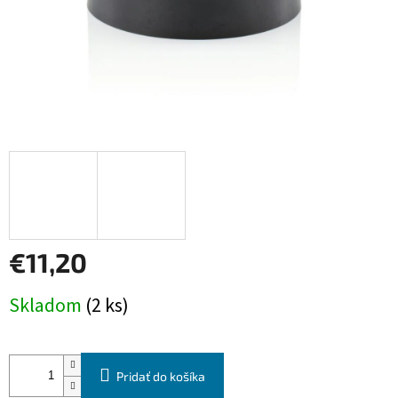
€11,20
Jednotková
Skladom
(2 ks)
cena:
Pridať do košíka