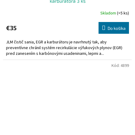
karburátora 3 ks
Skladom
(>5 ks)
€35
Do košíka
JLM čistič sania, EGR a karburátoru je navrhnutý tak, aby
preventívne chránil systém recirkulácie výfukových plynov (EGR)
pred zanesením s karbónovými usadeninami, lepmi a...
Kód:
4899