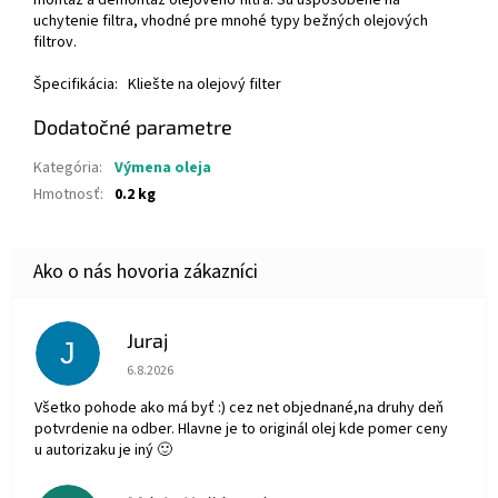
montáž a demontáž olejového filtra. Sú uspôsobené na
uchytenie filtra, vhodné pre mnohé typy bežných olejových
filtrov.
Špecifikácia: Kliešte na olejový filter
Dodatočné parametre
Kategória
:
Výmena oleja
Hmotnosť
:
0.2 kg
Juraj
J
Hodnotenie obchodu je 5 z 5 hviezdičiek.
6.8.2026
Všetko pohode ako má byť :) cez net objednané,na druhy deň
potvrdenie na odber. Hlavne je to originál olej kde pomer ceny
u autorizaku je iný 🙂