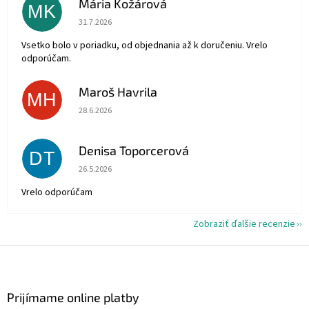
Mária Kožárová
MK
Hodnotenie obchodu je 5 z 5 hviezdičiek.
31.7.2026
Vsetko bolo v poriadku, od objednania až k doručeniu. Vrelo
odporúčam.
Maroš Havrila
MH
Hodnotenie obchodu je 5 z 5 hviezdičiek.
28.6.2026
Denisa Toporcerová
DT
Hodnotenie obchodu je 5 z 5 hviezdičiek.
26.5.2026
Vrelo odporúčam
Zobraziť ďalšie recenzie
Z
á
p
ä
Prijímame online platby