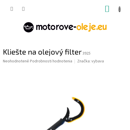
Prejsť
NÁKUP
na
obsah
KOŠÍK
Kliešte na olejový filter
3925
Priemerné
Neohodnotené
Podrobnosti hodnotenia
Značka:
vybava
hodnotenie
produktu
je
0,0
z
5
hviezdičiek.