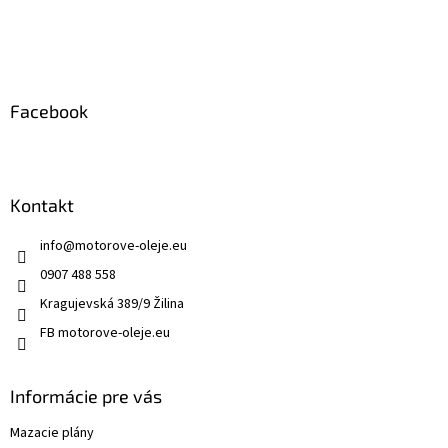
t
i
e
Facebook
Kontakt
info
@
motorove-oleje.eu
0907 488 558
Kragujevská 389/9 Žilina
FB motorove-oleje.eu
Informácie pre vás
Mazacie plány