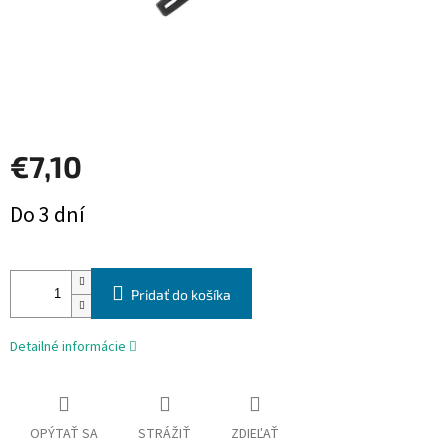
€7,10
Jednotková
Do 3 dní
cena:
Pridať do košíka
Detailné informácie
OPÝTAŤ SA
STRÁŽIŤ
ZDIEĽAŤ