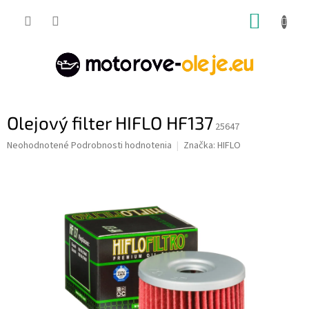
Prejsť
NÁKUP
na
obsah
KOŠÍK
Olejový filter HIFLO HF137
25647
Priemerné
Neohodnotené
Podrobnosti hodnotenia
Značka:
HIFLO
hodnotenie
produktu
je
0,0
z
5
hviezdičiek.