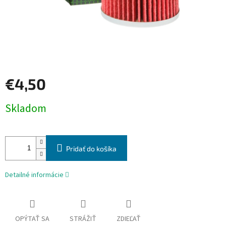
€4,50
Jednotková
Skladom
cena:
Pridať do košíka
Detailné informácie
OPÝTAŤ SA
STRÁŽIŤ
ZDIEĽAŤ