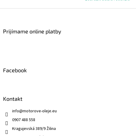
Z
á
p
ä
Prijímame online platby
t
i
e
Facebook
Kontakt
info
@
motorove-oleje.eu
0907 488 558
Kragujevská 389/9 Žilina