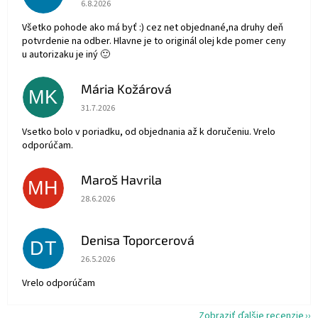
Hodnotenie obchodu je 5 z 5 hviezdičiek.
6.8.2026
Všetko pohode ako má byť :) cez net objednané,na druhy deň
potvrdenie na odber. Hlavne je to originál olej kde pomer ceny
u autorizaku je iný 🙂
Mária Kožárová
MK
Hodnotenie obchodu je 5 z 5 hviezdičiek.
31.7.2026
Vsetko bolo v poriadku, od objednania až k doručeniu. Vrelo
odporúčam.
Maroš Havrila
MH
Hodnotenie obchodu je 5 z 5 hviezdičiek.
28.6.2026
Denisa Toporcerová
DT
Hodnotenie obchodu je 5 z 5 hviezdičiek.
26.5.2026
Vrelo odporúčam
Zobraziť ďalšie recenzie