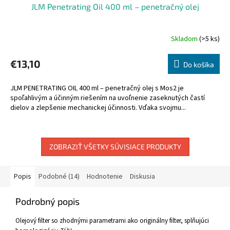
JLM Penetrating Oil 400 ml – penetračný olej
Skladom
(>5 ks)
€13,10
Do košíka
JLM PENETRATING OIL 400 ml – penetračný olej s Mos2 je
spoľahlivým a účinným riešením na uvoľnenie zaseknutých častí
dielov a zlepšenie mechanickej účinnosti. Vďaka svojmu...
ZOBRAZIŤ VŠETKY SÚVISIACE PRODUKTY
Popis
Podobné (14)
Hodnotenie
Diskusia
Podrobný popis
Olejový filter so zhodnými parametrami ako originálny filter, splňujúci