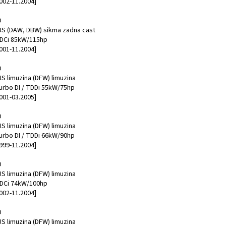
002-11.2004]
D
S (DAW, DBW) sikma zadna cast
TDCi 85kW/115hp
001-11.2004]
D
S limuzina (DFW) limuzina
Turbo DI / TDDi 55kW/75hp
001-03.2005]
D
S limuzina (DFW) limuzina
Turbo DI / TDDi 66kW/90hp
999-11.2004]
D
S limuzina (DFW) limuzina
TDCi 74kW/100hp
002-11.2004]
D
S limuzina (DFW) limuzina