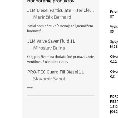
Hodnotenie produktov
JLM Diesel Particulate Filter Cleaner 375ml - čistič DPF
Prie
97
Marinčák Bernard
|
Hodnotenie produktu je 5 z 5 hviezdičiek.
Zatiaľ som ešte veľa nenajazdil,nemôžem
Výżk
hodnotiť…
95
JLM Valve Saver Fluid 1L
Spoj
M 22 
Miroslav Bujna
|
Hodnotenie produktu je 5 z 5 hviezdičiek.
Otvár
Olej používam na dodatočné primazávanie
0,12
ventilov už niekolko rokov
PRO-TEC Guard Fill Diesel 1L
Otvár
0,8
Slavomír Sabol
|
Hodnotenie produktu je 5 z 5 hviezdičiek.
+++
FOR
FIEST
1.8 
[04.2