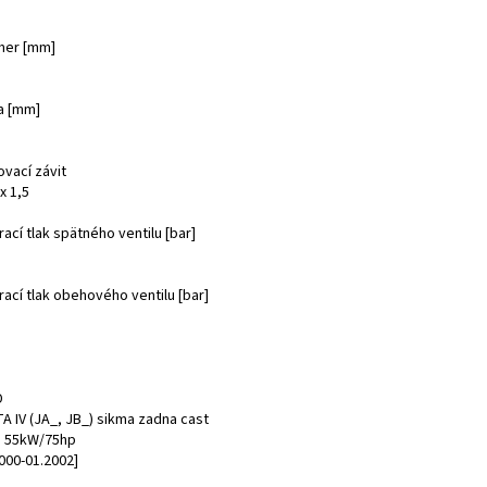
mer [mm]
a [mm]
ovací závit
x 1,5
ací tlak spätného ventilu [bar]
ací tlak obehového ventilu [bar]
D
A IV (JA_, JB_) sikma zadna cast
DI 55kW/75hp
000-01.2002]