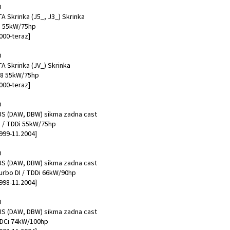
D
A Skrinka (J5_, J3_) Skrinka
DI 55kW/75hp
000-teraz]
D
A Skrinka (JV_) Skrinka
.8 55kW/75hp
000-teraz]
D
S (DAW, DBW) sikma zadna cast
DI / TDDi 55kW/75hp
999-11.2004]
D
S (DAW, DBW) sikma zadna cast
Turbo DI / TDDi 66kW/90hp
998-11.2004]
D
S (DAW, DBW) sikma zadna cast
TDCi 74kW/100hp