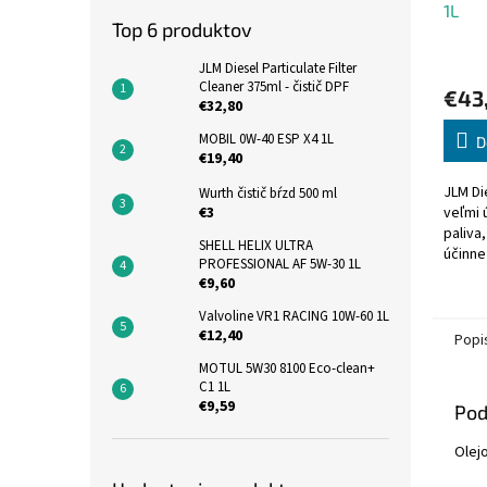
1L
Top 6 produktov
Priem
JLM Diesel Particulate Filter
hodno
Cleaner 375ml - čistič DPF
€43
produ
€32,80
je
5,0
MOBIL 0W-40 ESP X4 1L
D
€19,40
z
5
JLM Di
Wurth čistič bŕzd 500 ml
hviezd
veľmi 
€3
paliva,
SHELL HELIX ULTRA
účinne
PROFESSIONAL AF 5W-30 1L
naftov
€9,60
vrátan
systém
Valvoline VR1 RACING 10W-60 1L
€12,40
Popi
MOTUL 5W30 8100 Eco-clean+
C1 1L
€9,59
Pod
Olej