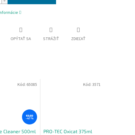
informácie
OPÝTAŤ SA
STRÁŽIŤ
ZDIEĽAŤ
Kód:
65085
Kód:
3571
€5,50
–47 %
e Cleaner 500ml
PRO-TEC Oxicat 375ml