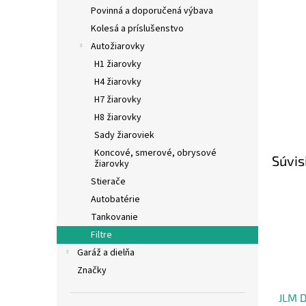
Povinná a doporučená výbava
Kolesá a príslušenstvo
Autožiarovky
H1 žiarovky
H4 žiarovky
H7 žiarovky
H8 žiarovky
Sady žiaroviek
Koncové, smerové, obrysové
Súvis
žiarovky
Stierače
Autobatérie
Tankovanie
Filtre
Garáž a dielňa
Značky
JLM D