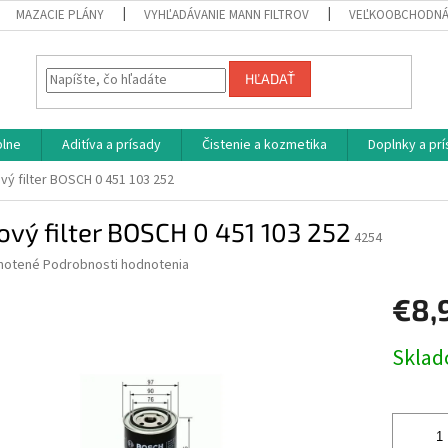
MAZACIE PLÁNY
VYHĽADÁVANIE MANN FILTROV
VEĽKOOBCHODNÁ
HĽADAŤ
plne
Aditíva a prísady
Čistenie a kozmetika
Doplnky a pr
vý filter BOSCH 0 451 103 252
ový filter BOSCH 0 451 103 252
4254
né
notené
Podrobnosti hodnotenia
nie
€8,
u
Jednotk
Skla
cena:
iek.