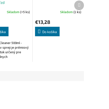
ŕzd
Ďalší
produkt
Skladom
(>5 ks)
Skladom
(1 ks)
€13,28
šíka
Do košíka
Cleaner 500ml -
 v spreji je prémiový
ztok určený pre
lnych
ikov a technikov.
čilé zloženie
.