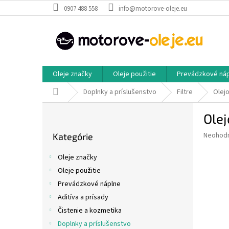
Prejsť
0907 488 558
info@motorove-oleje.eu
na
obsah
Oleje značky
Oleje použitie
Prevádzkové ná
Domov
Doplnky a príslušenstvo
Filtre
Olejo
B
Olej
o
Preskočiť
č
Priemer
Neohod
Kategórie
kategórie
n
hodnote
ý
produkt
Oleje značky
p
je
Oleje použitie
0,0
a
z
Prevádzkové náplne
n
5
e
Aditíva a prísady
hviezdič
l
Čistenie a kozmetika
Doplnky a príslušenstvo