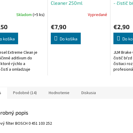
Cleaner 250ml
- čistič b
Skladom
(>5 ks)
Vypredané
erné
tenie
,50
€7,90
€2,90
ktu
o košíka
Do košíka
Do ko
esel Extreme Clean je
JLM Brake 
ičiek.
účinné aditívum do
čistič bŕzd
 ktoré rýchlo a
čistiaci ro
 čistí a omladzuje
profesioná
ý palivový systém
automechan
e turba a výfukového
Naše pokro
u s...
vynikajúco..
s
Podobné (14)
Hodnotenie
Diskusia
robný popis
ový filter BOSCH 0 451 103 252