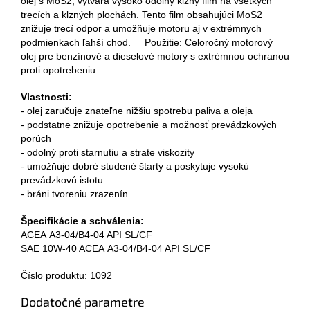
olej s MoS2, vytvára vysoko odolný klzný film na všetkých
trecích a klzných plochách. Tento film obsahujúci MoS2
znižuje trecí odpor a umožňuje motoru aj v extrémnych
podmienkach ľahší chod. Použitie: Celoročný motorový
olej pre benzínové a dieselové motory s extrémnou ochranou
proti opotrebeniu.
Vlastnosti:
- olej zaručuje znateľne nižšiu spotrebu paliva a oleja
- podstatne znižuje opotrebenie a možnosť prevádzkových
porúch
- odolný proti starnutiu a strate viskozity
- umožňuje dobré studené štarty a poskytuje vysokú
prevádzkovú istotu
- bráni tvoreniu zrazenín
Špecifikácie a schválenia:
ACEA A3-04/B4-04 API SL/CF
SAE 10W-40 ACEA A3-04/B4-04 API SL/CF
Číslo produktu: 1092
Dodatočné parametre