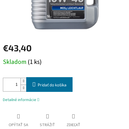
€43,40
Jednotková
Skladom
(1 ks)
cena:
Pridať do košíka
Detailné informácie
OPÝTAŤ SA
STRÁŽIŤ
ZDIEĽAŤ