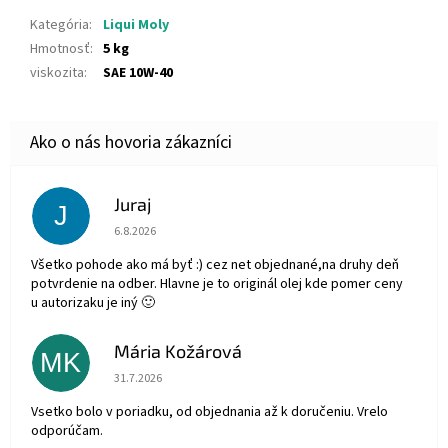
Kategória
:
Liqui Moly
Hmotnosť
:
5 kg
viskozita
:
SAE 10W-40
Juraj
J
Hodnotenie obchodu je 5 z 5 hviezdičiek.
6.8.2026
Všetko pohode ako má byť :) cez net objednané,na druhy deň
potvrdenie na odber. Hlavne je to originál olej kde pomer ceny
u autorizaku je iný 🙂
Mária Kožárová
MK
Hodnotenie obchodu je 5 z 5 hviezdičiek.
31.7.2026
Vsetko bolo v poriadku, od objednania až k doručeniu. Vrelo
odporúčam.