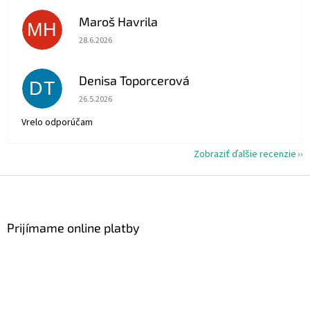
Maroš Havrila
MH
Hodnotenie obchodu je 5 z 5 hviezdičiek.
28.6.2026
Denisa Toporcerová
DT
Hodnotenie obchodu je 5 z 5 hviezdičiek.
26.5.2026
Vrelo odporúčam
Zobraziť ďalšie recenzie
Z
á
p
ä
Prijímame online platby
t
i
e