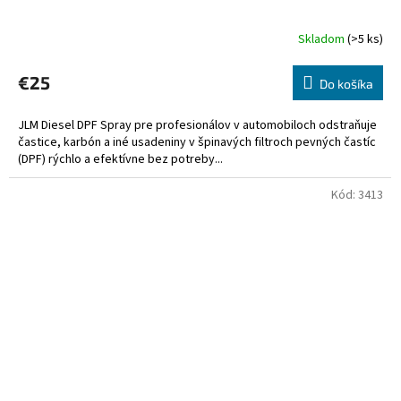
Skladom
(>5 ks)
€25
Do košíka
JLM Diesel DPF Spray pre profesionálov v automobiloch odstraňuje
častice, karbón a iné usadeniny v špinavých filtroch pevných častíc
(DPF) rýchlo a efektívne bez potreby...
Kód:
3413