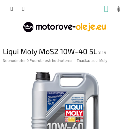
Prejsť
NÁKUP
na
obsah
KOŠÍK
Liqui Moly MoS2 10W-40 5L
3119
Priemerné
Neohodnotené
Podrobnosti hodnotenia
Značka:
Liqui Moly
hodnotenie
produktu
je
0,0
z
5
hviezdičiek.