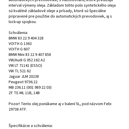
automatických prevodoviek, s vlastnosťami, ktoré predlžujú
interval výmeny oleja. Základom tohto polo syntetického oleja
sú kvalitné základové oleje a prísady, ktoré sú špeciálne
pripravené pre použitie do automatických prevodoviek, aj s
lock-up spojkou.
Schválenia:
BMW 83 22 9 404 328
VOITH G 1363
VOITH G 607
BMW Mini 83 22 9 407 858
VW/Audi G 052 162 A2
VW LT 71141 (ESSO)
VW TL 521 62
Jaguar JLM 20238
Peugeot 9736.22
MB 236.11 (001 989 22 03)
ZF TE-ML 11B, 14B
Pozor! Tento olej ponúkame aj v balení 5L, pod názvom Febi
29738 ATF.
Špecifikácie a schválenia: