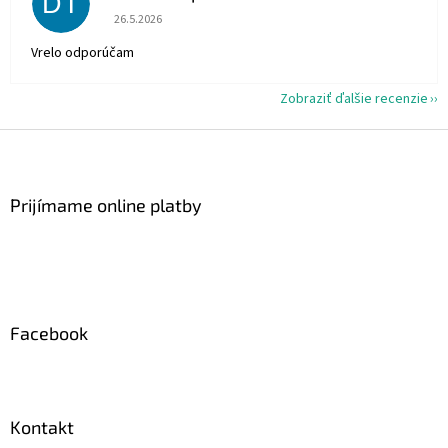
DT
Hodnotenie obchodu je 5 z 5 hviezdičiek.
26.5.2026
Vrelo odporúčam
Zobraziť ďalšie recenzie
Z
á
p
ä
Prijímame online platby
t
i
e
Facebook
Kontakt