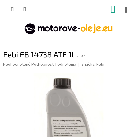
Prejsť
NÁKUP
na
obsah
KOŠÍK
Febi FB 14738 ATF 1L
2787
Priemerné
Neohodnotené
Podrobnosti hodnotenia
Značka:
Febi
hodnotenie
produktu
je
0,0
z
5
hviezdičiek.