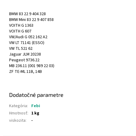
BMW 83 22 9 404 328
BMW Mini 83 22 9 407 858
VOITH G 1363
VOITH G 607
VW/Audi G 052 162 A2
VW LT 71141 (ESSO)
VW TL 521 62
Jaguar JLM 20238
Peugeot 9736.22
MB 236.11 (001 989 22 03)
ZF TE-ML 11B, 14B
Dodatočné parametre
Kategória
:
Febi
Hmotnosť
:
1 kg
viskozita
:
-