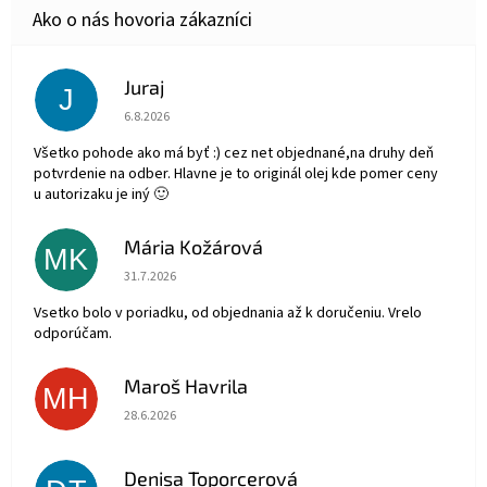
Juraj
J
Hodnotenie obchodu je 5 z 5 hviezdičiek.
6.8.2026
Všetko pohode ako má byť :) cez net objednané,na druhy deň
potvrdenie na odber. Hlavne je to originál olej kde pomer ceny
u autorizaku je iný 🙂
Mária Kožárová
MK
Hodnotenie obchodu je 5 z 5 hviezdičiek.
31.7.2026
Vsetko bolo v poriadku, od objednania až k doručeniu. Vrelo
odporúčam.
Maroš Havrila
MH
Hodnotenie obchodu je 5 z 5 hviezdičiek.
28.6.2026
Denisa Toporcerová