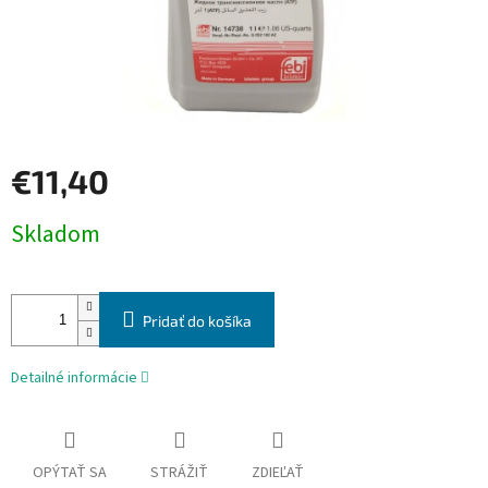
€11,40
Jednotková
Skladom
cena:
Pridať do košíka
Detailné informácie
OPÝTAŤ SA
STRÁŽIŤ
ZDIEĽAŤ