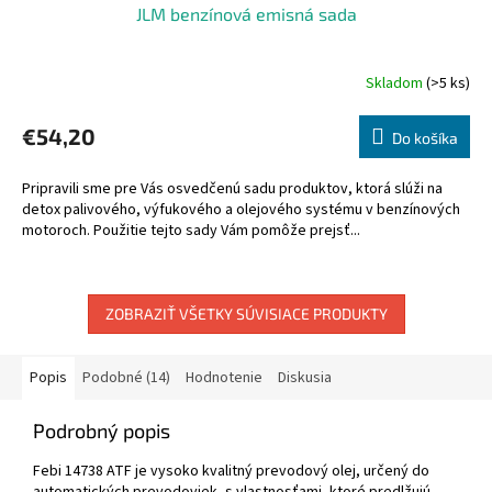
JLM benzínová emisná sada
Skladom
(>5 ks)
€54,20
Do košíka
Pripravili sme pre Vás osvedčenú sadu produktov, ktorá slúži na
detox palivového, výfukového a olejového systému v benzínových
motoroch. Použitie tejto sady Vám pomôže prejsť...
ZOBRAZIŤ VŠETKY SÚVISIACE PRODUKTY
Popis
Podobné (14)
Hodnotenie
Diskusia
Podrobný popis
Febi 14738 ATF je vysoko kvalitný prevodový olej, určený do