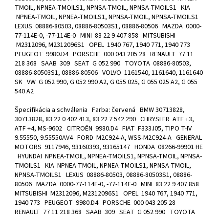
TMOIL, NPNEA-TMOILS1, NPNSA-TMOIL, NPNSA-TMOILS1 KIA
NPNEA-TMOIL, NPNEA-TMOILS1, NPNSA-TMOIL, NPNSA-TMOILS1
LEXUS 08886-80503, 08886-80503S1, 08886-80506 MAZDA 0000-
77-114E-0, -77-114E-0 MINI 83 22 9 407 858 MITSUBISHI
M2312096, M2312096S1 OPEL 1940 767, 1940 771, 1940 773
PEUGEOT 9980.D4 PORSCHE 000 043 205 28 RENAULT 77 11
218 368 SAAB 309 SEAT G 052 990 TOYOTA 08886-80503,
08886-80503S1, 08886-80506 VOLVO 1161540, 1161640, 1161640
SK VW G 052 990, G 052 990 A2, G 055 025, G 055 025 A2, G 055
540 A2
Špecifikácia a schválenia Farba: červená BMW 30713828,
30713828, 83 22 0 402 413, 83 22 7 542 290 CHRYSLER ATF +3,
ATF +4, MS-9602 CITROËN 9980.D4 FIAT F333.I05, TIPO T-IV
9.55550, 9.55550AV4 FORD M2C924-A, WSS-M2C924-A GENERAL
MOTORS 9117946, 93160393, 93165147 HONDA 08266-99901 HE
HYUNDAI NPNEA-TMOIL, NPNEA-TMOILS1, NPNSA-TMOIL, NPNSA-
TMOILS1 KIA NPNEA-TMOIL, NPNEA-TMOILS1, NPNSA-TMOIL,
NPNSA-TMOILS1 LEXUS 08886-80503, 08886-80503S1, 08886-
80506 MAZDA 0000-77-114E-0, -77-114E-0 MINI 83 22 9 407 858
MITSUBISHI M2312096, M2312096S1 OPEL 1940 767, 1940 771,
1940 773 PEUGEOT 9980.D4 PORSCHE 000 043 205 28
RENAULT 77 11 218 368 SAAB 309 SEAT G 052 990 TOYOTA