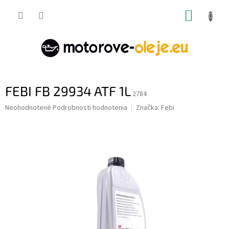
Prejsť
NÁKUP
na
obsah
KOŠÍK
FEBI FB 29934 ATF 1L
2784
Priemerné
Neohodnotené
Podrobnosti hodnotenia
Značka:
Febi
hodnotenie
produktu
je
0,0
z
5
hviezdičiek.