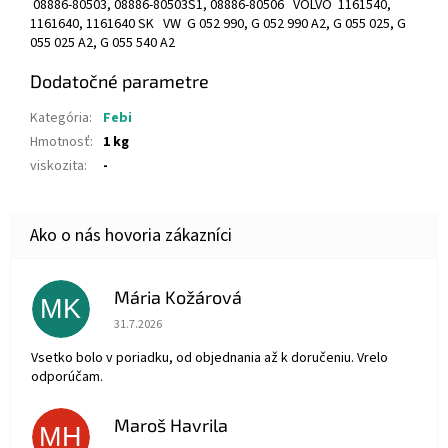
08886-80503, 08886-80503S1, 08886-80506 VOLVO 1161540,
1161640, 1161640 SK VW G 052 990, G 052 990 A2, G 055 025, G
055 025 A2, G 055 540 A2
Dodatočné parametre
Kategória
:
Febi
Hmotnosť
:
1 kg
viskozita
:
-
Mária Kožárová
MK
Hodnotenie obchodu je 5 z 5 hviezdičiek.
31.7.2026
Vsetko bolo v poriadku, od objednania až k doručeniu. Vrelo
odporúčam.
Maroš Havrila
MH
Hodnotenie obchodu je 5 z 5 hviezdičiek.