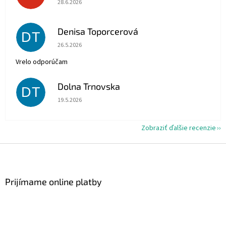
28.6.2026
Denisa Toporcerová
DT
Hodnotenie obchodu je 5 z 5 hviezdičiek.
26.5.2026
Vrelo odporúčam
Dolna Trnovska
DT
Hodnotenie obchodu je 5 z 5 hviezdičiek.
19.5.2026
Zobraziť ďalšie recenzie
Z
á
p
ä
Prijímame online platby
t
i
e