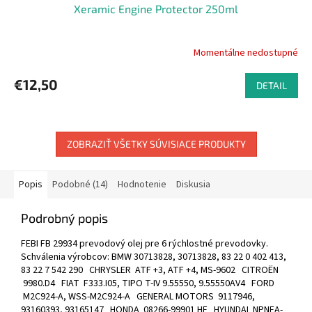
Xeramic Engine Protector 250ml
Momentálne nedostupné
€12,50
DETAIL
ZOBRAZIŤ VŠETKY SÚVISIACE PRODUKTY
Popis
Podobné (14)
Hodnotenie
Diskusia
Podrobný popis
FEBI FB 29934 prevodový olej pre 6 rýchlostné prevodovky.
Schválenia výrobcov: BMW 30713828, 30713828, 83 22 0 402 413,
83 22 7 542 290 CHRYSLER ATF +3, ATF +4, MS-9602 CITROËN
9980.D4 FIAT F333.I05, TIPO T-IV 9.55550, 9.55550AV4 FORD
M2C924-A, WSS-M2C924-A GENERAL MOTORS 9117946,
93160393, 93165147 HONDA 08266-99901 HE HYUNDAI NPNEA-