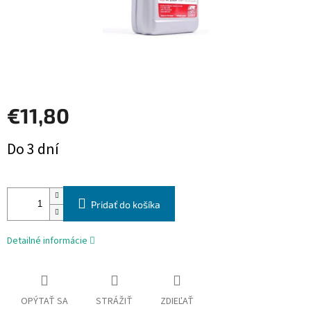
€11,80
Jednotková
Do 3 dní
cena:
Pridať do košíka
Detailné informácie
OPÝTAŤ SA
STRÁŽIŤ
ZDIEĽAŤ