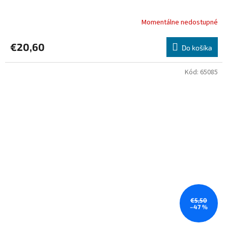
Momentálne nedostupné
€20,60
Do košíka
Kód:
65085
€5,50
–47 %