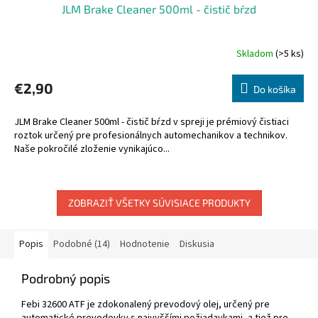
JLM Brake Cleaner 500ml - čistič bŕzd
Skladom
(>5 ks)
€2,90
Do košíka
JLM Brake Cleaner 500ml - čistič bŕzd v spreji je prémiový čistiaci
roztok určený pre profesionálnych automechanikov a technikov.
Naše pokročilé zloženie vynikajúco...
ZOBRAZIŤ VŠETKY SÚVISIACE PRODUKTY
Popis
Podobné (14)
Hodnotenie
Diskusia
Podrobný popis
Febi 32600 ATF je zdokonalený prevodový olej, určený pre