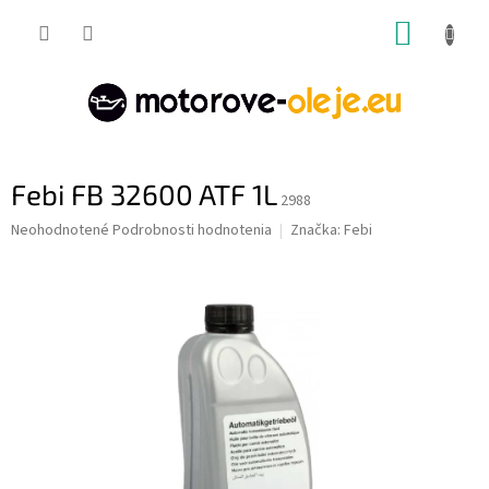
Prejsť
NÁKUP
na
obsah
KOŠÍK
Febi FB 32600 ATF 1L
2988
Priemerné
Neohodnotené
Podrobnosti hodnotenia
Značka:
Febi
hodnotenie
produktu
je
0,0
z
5
hviezdičiek.