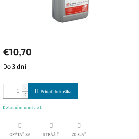
€10,70
Jednotková
Do 3 dní
cena:
Pridať do košíka
Detailné informácie
OPÝTAŤ SA
STRÁŽIŤ
ZDIEĽAŤ