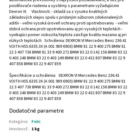
automatické prevodovky s najvyššími požiadavkami, a tiež pre
posilňovače riadenia a systémy s parametrami vyžadujúcimi
Dexron VI. Vlastnosti: - skladá sa z vysoko kvalitných
základových olejov spolu s pridaným súborom zdokonalených
aditív - veľmi vysoká úroveň ochrany proti opotrebovaniu - veľmi
dobrá ochrana proti opotrebovaniu aj pri vysokých teplotách -
vynikajúci pomer viskozita/teplota zaisťuje kvalitu mazania aj pri
nízkych teplotách Schválenia: DEXRON VI Mercedes Benz 236.41
VOITH H55.6335.3X (A 001 989 6903) BMW 81 22 9 400 275 BMW 81
22 3 407 738 BMW 81 33 9 400 272 BMW 83 22 0 142 156 BMW 83 22
0 403 248 BMW 83 22 0 403 249 BMW 83 22 0 432 807 BMW 83 22 9
407 858 BMW 83 22 9 407 859
Špecifikácie a schválenia: DEXRON VI Mercedes Benz 236.41
VOITH H55.6335.3X (A 001 989 6903) BMW 81 22 9 400 275 BMW 81
22 3 407 738 BMW 81 33 9 400 272 BMW 83 22 0 142 156 BMW 83 22
0 403 248 BMW 83 22 0 403 249 BMW 83 22 0 432 807 BMW 83 22 9
407 858 BMW 83 22 9 407 859
Dodatočné parametre
Kategória
:
Febi
Hmotnosť
:
1 kg