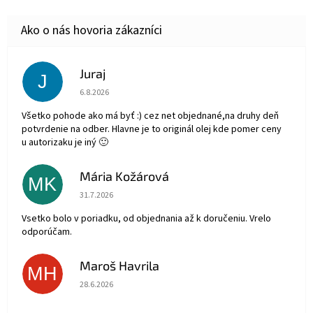
Juraj
J
Hodnotenie obchodu je 5 z 5 hviezdičiek.
6.8.2026
Všetko pohode ako má byť :) cez net objednané,na druhy deň
potvrdenie na odber. Hlavne je to originál olej kde pomer ceny
u autorizaku je iný 🙂
Mária Kožárová
MK
Hodnotenie obchodu je 5 z 5 hviezdičiek.
31.7.2026
Vsetko bolo v poriadku, od objednania až k doručeniu. Vrelo
odporúčam.
Maroš Havrila
MH
Hodnotenie obchodu je 5 z 5 hviezdičiek.
28.6.2026