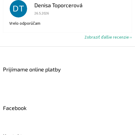
Denisa Toporcerová
DT
Hodnotenie obchodu je 5 z 5 hviezdičiek.
26.5.2026
Vrelo odporúčam
Zobraziť ďalšie recenzie
Z
á
p
ä
Prijímame online platby
t
i
e
Facebook