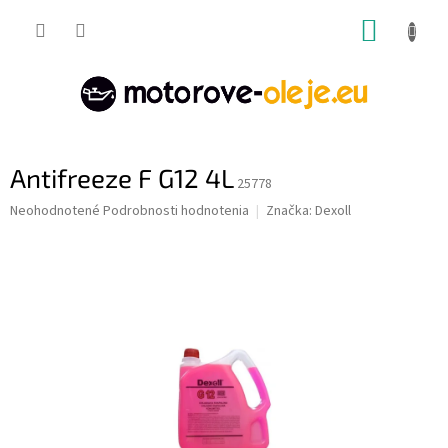
Prejsť
NÁKUP
na
obsah
KOŠÍK
Antifreeze F G12 4L
25778
Priemerné
Neohodnotené
Podrobnosti hodnotenia
Značka:
Dexoll
hodnotenie
produktu
je
0,0
z
5
hviezdičiek.