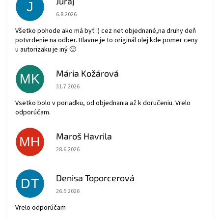
Juraj
J
Hodnotenie obchodu je 5 z 5 hviezdičiek.
6.8.2026
Všetko pohode ako má byť :) cez net objednané,na druhy deň
potvrdenie na odber. Hlavne je to originál olej kde pomer ceny
u autorizaku je iný 🙂
Mária Kožárová
MK
Hodnotenie obchodu je 5 z 5 hviezdičiek.
31.7.2026
Vsetko bolo v poriadku, od objednania až k doručeniu. Vrelo
odporúčam.
Maroš Havrila
MH
Hodnotenie obchodu je 5 z 5 hviezdičiek.
28.6.2026
Denisa Toporcerová
DT
Hodnotenie obchodu je 5 z 5 hviezdičiek.
26.5.2026
Vrelo odporúčam