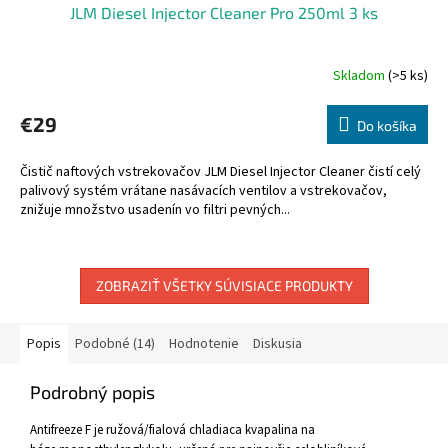
JLM Diesel Injector Cleaner Pro 250ml 3 ks
Skladom
(>5 ks)
€29
Do košíka
Čistič naftových vstrekovačov JLM Diesel Injector Cleaner čistí celý
palivový systém vrátane nasávacích ventilov a vstrekovačov,
znižuje množstvo usadenín vo filtri pevných...
ZOBRAZIŤ VŠETKY SÚVISIACE PRODUKTY
Popis
Podobné (14)
Hodnotenie
Diskusia
Podrobný popis
Antifreeze F je ružová/fialová chladiaca kvapalina na