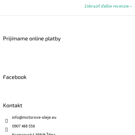
Zobraziť ďalšie recenzie
Z
á
p
ä
Prijímame online platby
t
i
e
Facebook
Kontakt
info
@
motorove-oleje.eu
0907 488 558