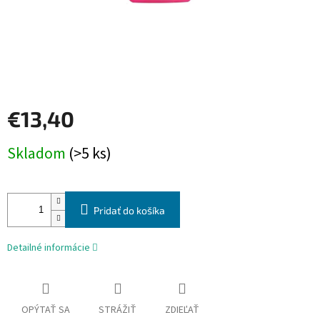
€13,40
Jednotková
Skladom
(>5 ks)
cena:
Pridať do košíka
Detailné informácie
OPÝTAŤ SA
STRÁŽIŤ
ZDIEĽAŤ