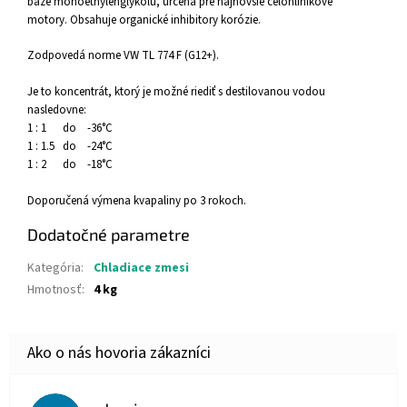
báze monoethylenglykolu, určená pre najnovšie celohliníkové
motory. Obsahuje organické inhibitory korózie.
Zodpovedá norme VW TL 774 F (G12+).
Je to koncentrát, ktorý je možné riediť s destilovanou vodou
nasledovne:
1 : 1 do -36°C
1 : 1.5 do -24°C
1 : 2 do -18°C
Doporučená výmena kvapaliny po 3 rokoch.
Dodatočné parametre
Kategória
:
Chladiace zmesi
Hmotnosť
:
4 kg