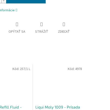
informácie
OPÝTAŤ SA
STRÁŽIŤ
ZDIEĽAŤ
Kód:
257/1 L
Kód:
4978
efill Fluid -
Liqui Moly 1009 - Prísada