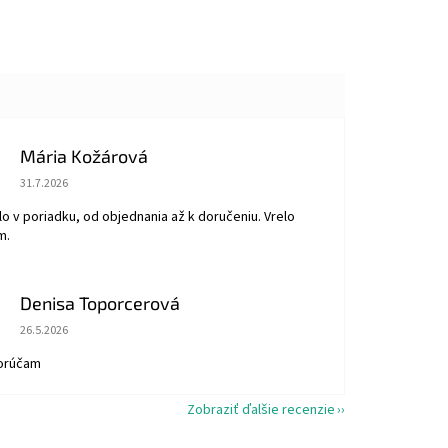
Mária Kožárová
Hodnotenie obchodu je 5 z 5 hviezdičiek.
31.7.2026
o v poriadku, od objednania až k doručeniu. Vrelo
m.
Denisa Toporcerová
Hodnotenie obchodu je 5 z 5 hviezdičiek.
26.5.2026
orúčam
Zobraziť ďalšie recenzie