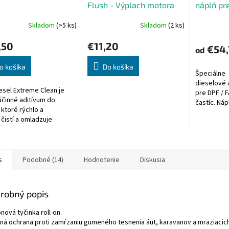
Flush - Výplach motora
náplň pr
300ml
Skladom
(>5 ks)
Skladom
(2 ks)
erné
Priemerné
tenie
hodnotenie
,50
€11,20
ktu
produktu
€54,
od
je
5,0
o košíka
Do košíka
Špeciálne
z
dieselové 
5
esel Extreme Clean je
pre DPF / F
ičiek.
hviezdičiek.
účinné aditívum do
častíc. Náp
 ktoré rýchlo a
vozidlá v
 čistí a omladzuje
systémom,
ý palivový systém
aditívum do
e turba a výfukového
u s...
s
Podobné (14)
Hodnotenie
Diskusia
robný popis
ónová tyčinka roll-on.
ná ochrana proti zamŕzaniu gumeného tesnenia áut, karavanov a mraziacic