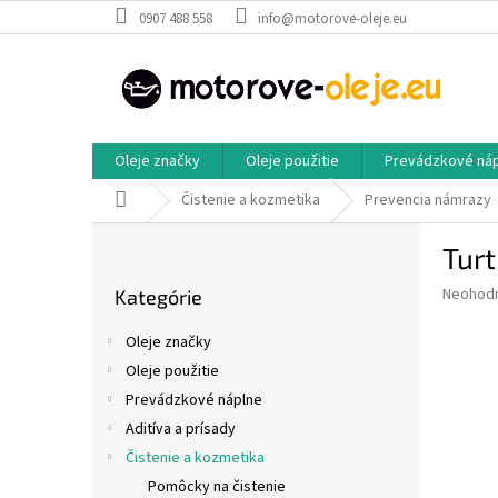
Prejsť
0907 488 558
info@motorove-oleje.eu
na
obsah
Oleje značky
Oleje použitie
Prevádzkové ná
Domov
Čistenie a kozmetika
Prevencia námrazy
B
Turt
o
Preskočiť
č
Priemer
Neohod
Kategórie
kategórie
n
hodnote
ý
produkt
Oleje značky
p
je
Oleje použitie
0,0
a
z
Prevádzkové náplne
n
5
e
Aditíva a prísady
hviezdič
l
Čistenie a kozmetika
Pomôcky na čistenie