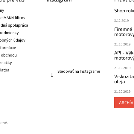
ány
Shop rok
e MANN filtrov
3.12.2019
dná spolupráca
Firemné
podmienky
motorový
obných údajov
21.10.2019
nformácie
API - Vý
 obchodu
motorový
značky
21.10.2019
latba
Sledovať na Instagrame
Viskozit
oleja
21.10.2019
ARCHÍV
dené.