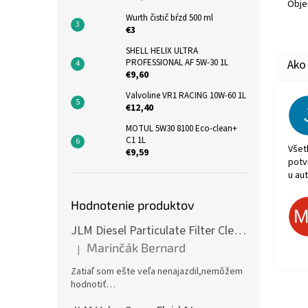
Obje
Wurth čistič bŕzd 500 ml
€3
SHELL HELIX ULTRA
PROFESSIONAL AF 5W-30 1L
€9,60
Valvoline VR1 RACING 10W-60 1L
€12,40
MOTUL 5W30 8100 Eco-clean+
C1 1L
Všet
€9,59
potv
u aut
Hodnotenie produktov
JLM Diesel Particulate Filter Cleaner 375ml - čistič DPF
Marinčák Bernard
|
Hodnotenie produktu je 5 z 5 hviezdičiek.
Zatiaľ som ešte veľa nenajazdil,nemôžem
hodnotiť…