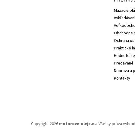
Mazacie pl
Vyhľadávani
Veľkoobcho
Obchodné 
Ochrana os
Praktické i
Hodnotenie
Predávané 
Doprava a p
Kontakty
Copyright 2026
motorove-oleje.eu
. Všetky práva vyhra