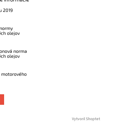
u 2019
 normy
ch olejov
konová norma
ch olejov
a motorového
Vytvoril Shoptet