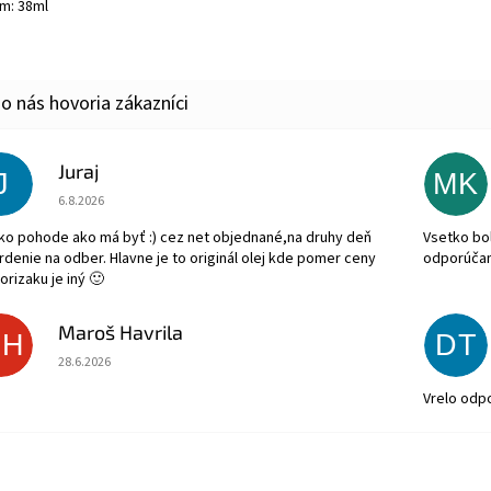
m: 38ml
Juraj
J
MK
Hodnotenie obchodu je 5 z 5 hviezdičiek.
6.8.2026
ko pohode ako má byť :) cez net objednané,na druhy deň
Vsetko bol
rdenie na odber. Hlavne je to originál olej kde pomer ceny
odporúča
orizaku je iný 🙂
Maroš Havrila
MH
DT
Hodnotenie obchodu je 5 z 5 hviezdičiek.
28.6.2026
Vrelo odp