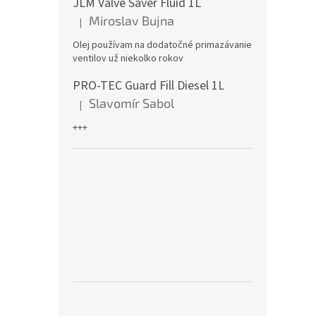
JLM Valve Saver Fluid 1L
Miroslav Bujna
|
Hodnotenie produktu je 5 z 5 hviezdičiek.
Olej používam na dodatočné primazávanie
ventilov už niekolko rokov
PRO-TEC Guard Fill Diesel 1L
Slavomír Sabol
|
Hodnotenie produktu je 5 z 5 hviezdičiek.
+++