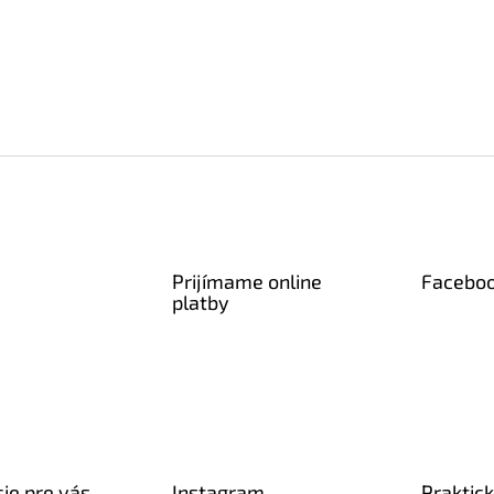
Prijímame online
Facebo
platby
ie pre vás
Instagram
Praktic