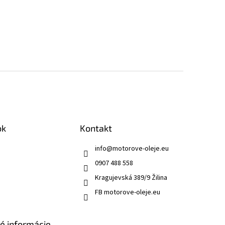
ok
Kontakt
info
@
motorove-oleje.eu
0907 488 558
Kragujevská 389/9 Žilina
FB motorove-oleje.eu
ké informácie