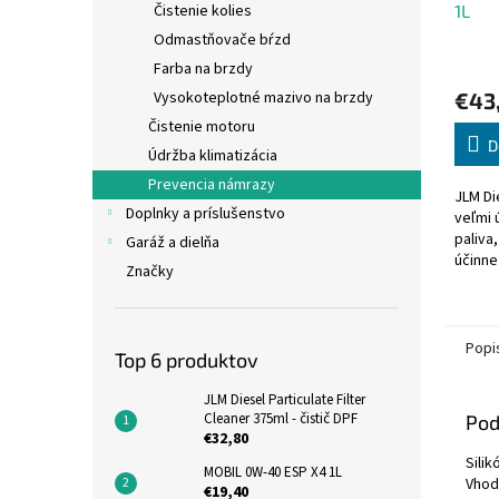
1L
Čistenie kolies
Odmastňovače bŕzd
Priem
Farba na brzdy
hodno
€43
Vysokoteplotné mazivo na brzdy
produ
je
Čistenie motoru
5,0
D
Údržba klimatizácia
z
Prevencia námrazy
5
JLM Di
hviezd
Doplnky a príslušenstvo
veľmi 
paliva,
Garáž a dielňa
účinne
Značky
naftov
vrátan
systém
Popi
Top 6 produktov
JLM Diesel Particulate Filter
Cleaner 375ml - čistič DPF
Pod
€32,80
Silik
MOBIL 0W-40 ESP X4 1L
Vhod
€19,40