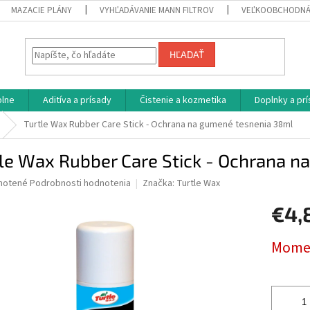
MAZACIE PLÁNY
VYHĽADÁVANIE MANN FILTROV
VEĽKOOBCHODNÁ
HĽADAŤ
plne
Aditíva a prísady
Čistenie a kozmetika
Doplnky a pr
Turtle Wax Rubber Care Stick - Ochrana na gumené tesnenia 38ml
le Wax Rubber Care Stick - Ochrana 
né
notené
Podrobnosti hodnotenia
Značka:
Turtle Wax
nie
€4,
u
Jednotk
Momen
cena:
iek.