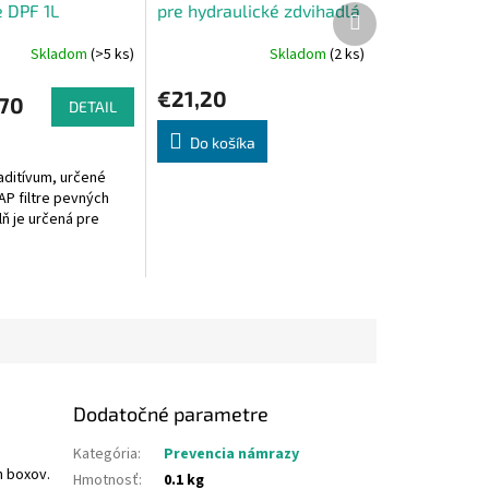
e DPF 1L
pre hydraulické zdvihadlá
Ďalší
produkt
300ml
Skladom
(>5 ks)
Skladom
(2 ks)
€21,20
70
DETAIL
Do košíka
aditívum, určené
AP filtre pevných
lň je určená pre
ybavené dávkovacím
 ktoré dávkuje
...
Dodatočné parametre
Kategória
:
Prevencia námrazy
h boxov.
Hmotnosť
:
0.1 kg