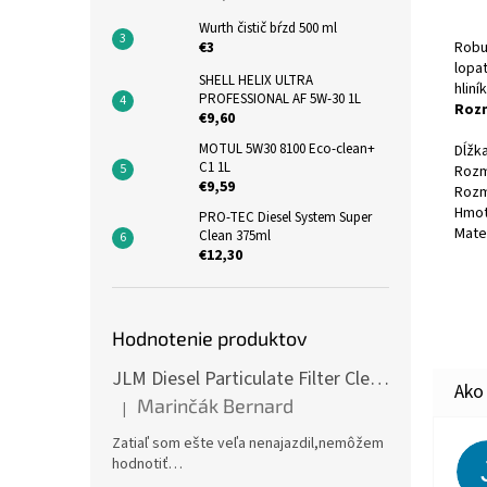
Wurth čistič bŕzd 500 ml
Robu
€3
lopa
SHELL HELIX ULTRA
hliník
PROFESSIONAL AF 5W-30 1L
Roz
€9,60
MOTUL 5W30 8100 Eco-clean+
Dĺžk
C1 1L
Rozm
€9,59
Rozm
Hmot
PRO-TEC Diesel System Super
Mater
Clean 375ml
€12,30
Hodnotenie produktov
JLM Diesel Particulate Filter Cleaner 375ml - čistič DPF
Marinčák Bernard
|
Hodnotenie produktu je 5 z 5 hviezdičiek.
Zatiaľ som ešte veľa nenajazdil,nemôžem
hodnotiť…