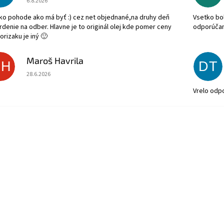
6.8.2026
ko pohode ako má byť :) cez net objednané,na druhy deň
Vsetko bol
rdenie na odber. Hlavne je to originál olej kde pomer ceny
odporúča
orizaku je iný 🙂
Maroš Havrila
MH
DT
Hodnotenie obchodu je 5 z 5 hviezdičiek.
28.6.2026
Vrelo odp