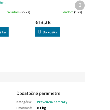
0ml
Ďalší
produkt
Skladom
(>5 ks)
Skladom
(1 ks)
€13,28
šíka
Do košíka
Dodatočné parametre
Kategória
:
Prevencia námrazy
Hmotnosť
:
0.1 kg