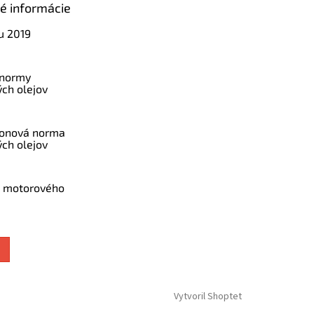
ké informácie
u 2019
 normy
ch olejov
konová norma
ch olejov
a motorového
Vytvoril Shoptet