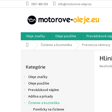
Prejsť
0907 488 558
info@motorove-oleje.eu
na
obsah
Oleje značky
Oleje použitie
Prevádzkové ná
Domov
Čistenie a kozmetika
Prevencia námrazy
B
Hlin
o
Preskočiť
č
Priemer
Neohod
Kategórie
kategórie
n
hodnote
ý
produkt
Oleje značky
p
je
Oleje použitie
0,0
a
z
Prevádzkové náplne
n
5
e
Aditíva a prísady
hviezdič
l
Čistenie a kozmetika
Pomôcky na čistenie