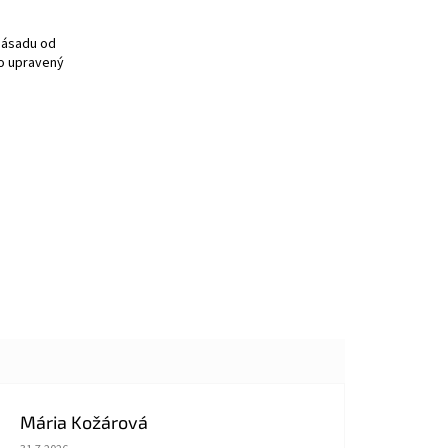
násadu od
vo upravený
Mária Kožárová
Hodnotenie obchodu je 5 z 5 hviezdičiek.