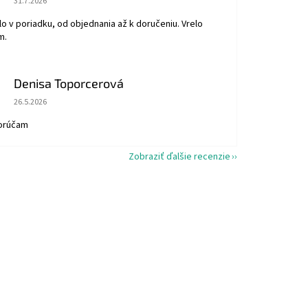
31.7.2026
o v poriadku, od objednania až k doručeniu. Vrelo
m.
Denisa Toporcerová
Hodnotenie obchodu je 5 z 5 hviezdičiek.
26.5.2026
orúčam
Zobraziť ďalšie recenzie