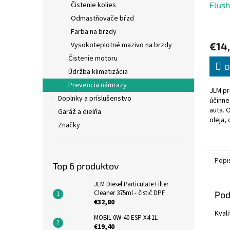
Flush
Čistenie kolies
chlad
Odmastňovače bŕzd
Farba na brzdy
€14
Vysokoteplotné mazivo na brzdy
Čistenie motoru
D
Údržba klimatizácia
Prevencia námrazy
JLM pr
Doplnky a príslušenstvo
účinne
auta. 
Garáž a dielňa
oleja,
Značky
korod
chladi
Popi
Top 6 produktov
JLM Diesel Particulate Filter
Cleaner 375ml - čistič DPF
Pod
€32,80
Kvali
MOBIL 0W-40 ESP X4 1L
€19,40