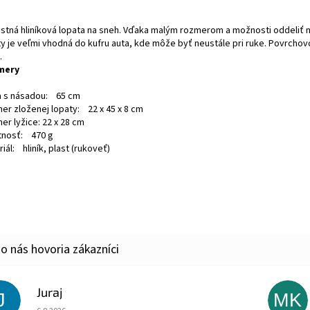
stná hliníková lopata na sneh. Vďaka malým rozmerom a možnosti oddeliť 
ty je veľmi vhodná do kufru auta, kde môže byť neustále pri ruke. Povrcho
.
mery
a s násadou: 65 cm
er zloženej lopaty: 22 x 45 x 8 cm
er lyžice: 22 x 28 cm
nosť: 470 g
iál: hliník, plast (rukoveť)
Juraj
J
MK
Hodnotenie obchodu je 5 z 5 hviezdičiek.