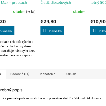
 Max - preplach
Čistič dieselových
letný 50
iča
systémov 500ml
Skladom
(>5 ks)
Skladom
,20
€29,80
€10,90
o košíka
Do košíka
Do ko
eplach chladiča rýchlo a
 čistí chladiaci systém
Odstraňuje nánosy hrdze,
 oxidov železa a vápna z
ovaného kovu v
acom systéme,...
s
Podobné (14)
Hodnotenie
Diskusia
robný popis
tná a pevná lopata na sneh. Lopatu je možné zložiť a ľahko uložit do auta.