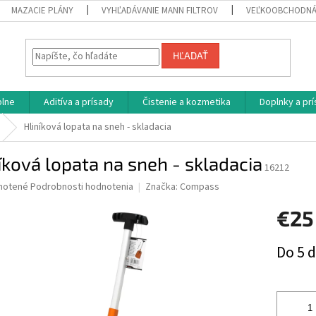
MAZACIE PLÁNY
VYHĽADÁVANIE MANN FILTROV
VEĽKOOBCHODNÁ
HĽADAŤ
plne
Aditíva a prísady
Čistenie a kozmetika
Doplnky a pr
Hliníková lopata na sneh - skladacia
íková lopata na sneh - skladacia
16212
né
notené
Podrobnosti hodnotenia
Značka:
Compass
nie
€25
u
Jednotk
Do 5 
cena:
iek.