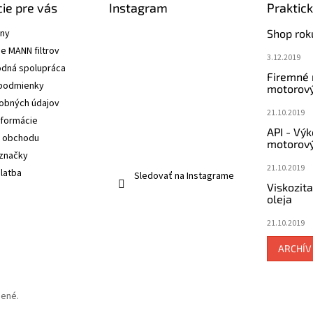
ie pre vás
Instagram
Praktic
ány
Shop rok
e MANN filtrov
3.12.2019
dná spolupráca
Firemné
podmienky
motorový
obných údajov
21.10.2019
nformácie
API - Vý
 obchodu
motorový
značky
21.10.2019
latba
Sledovať na Instagrame
Viskozit
oleja
21.10.2019
ARCHÍV
dené.