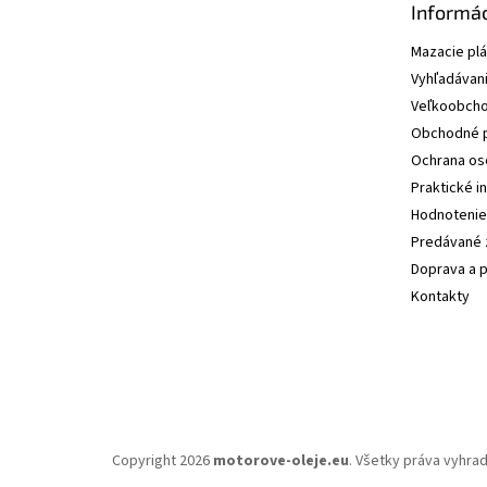
Informác
Mazacie pl
Vyhľadávani
Veľkoobcho
Obchodné 
Ochrana os
Praktické i
Hodnotenie
Predávané 
Doprava a p
Kontakty
Copyright 2026
motorove-oleje.eu
. Všetky práva vyhra