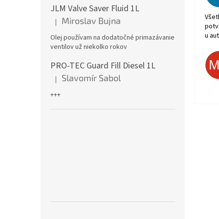
JLM Valve Saver Fluid 1L
Všet
Miroslav Bujna
|
Hodnotenie produktu je 5 z 5 hviezdičiek.
potv
u aut
Olej používam na dodatočné primazávanie
ventilov už niekolko rokov
PRO-TEC Guard Fill Diesel 1L
Slavomír Sabol
|
Hodnotenie produktu je 5 z 5 hviezdičiek.
+++