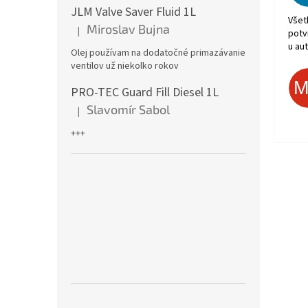
JLM Valve Saver Fluid 1L
Všet
Miroslav Bujna
|
potv
Hodnotenie produktu je 5 z 5 hviezdičiek.
u aut
Olej používam na dodatočné primazávanie
ventilov už niekolko rokov
PRO-TEC Guard Fill Diesel 1L
Slavomír Sabol
|
Hodnotenie produktu je 5 z 5 hviezdičiek.
+++