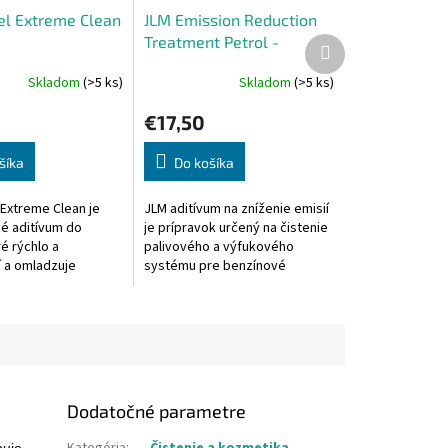
el Extreme Clean
JLM Emission Reduction
Treatment Petrol -
Ďalší
produkt
aditívum na zníženie
Skladom
(>5 ks)
Skladom
(>5 ks)
Priemerné
emisií
e
hodnotenie
€17,50
produktu
je
5,0
šíka
Do košíka
z
5
 Extreme Clean je
JLM aditívum na zníženie emisií
.
hviezdičiek.
né aditívum do
je prípravok určený na čistenie
ré rýchlo a
palivového a výfukového
í a omladzuje
systému pre benzínové
livový systém
motory. Obsahuje jedinečnú
rba a výfukového
zmes prísad vrátane
.
oktánového...
Dodatočné parametre