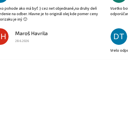
ko pohode ako má byť :) cez net objednané,na druhy deň
Vsetko bol
rdenie na odber. Hlavne je to originál olej kde pomer ceny
odporúča
orizaku je iný 🙂
Maroš Havrila
MH
DT
Hodnotenie obchodu je 5 z 5 hviezdičiek.
28.6.2026
Vrelo odp