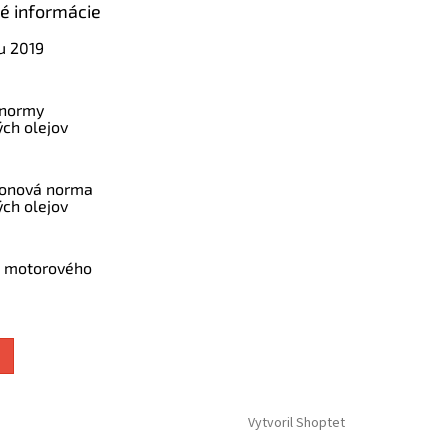
ké informácie
u 2019
 normy
ch olejov
konová norma
ch olejov
a motorového
Vytvoril Shoptet