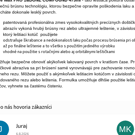
tle Wax PRO 1&DONE COMPOUND 473ml
- t
áto leštiaca politúra obsa
nečnú brúsnu technológiu, ktorou bezpečne opravíte poškodenia laku a
cháte dokonale lesklý povrch.
patentovaná profesionálna zmes vysokokvalitných precíznych doštič
abrazív vykoná hrubý brúsny rez alebo ultrajemné leštenie, v závislos
ktorý leštiaci kotúč použijete
odstraňuje škrabance a nedokonalosti laku počas procesu brúsenia pri o
až po finálne leštenie a to všetko s použitím jediného výrobku
vhodné na použitie s rotačnými alebo aj orbitálnymi leštičkami
ňuje bezpečne obnoviť akýkoľvek lakovaný povrch v kratšom čase. P
ičkové abrazíva sa pri brúsení samé vyrovnávajú pre zachovanie rov
neho rezu. Môžete použiť s akýmkoľvek leštiacim kotúčom v závislosti 
dovaného rezu alebo leštenia. Formulka umožňuje dlhšie použitie lešti
čov, vyhnete sa častému čisteniu.
Juraj
J
MK
Hodnotenie obchodu je 5 z 5 hviezdičiek.
6.8.2026