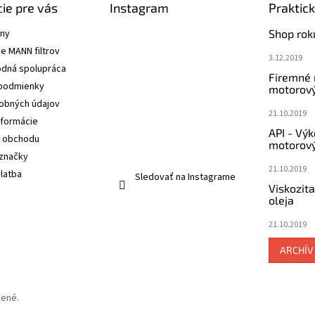
ie pre vás
Instagram
Praktic
ány
Shop rok
e MANN filtrov
3.12.2019
dná spolupráca
Firemné
podmienky
motorový
obných údajov
21.10.2019
nformácie
API - Vý
 obchodu
motorový
značky
21.10.2019
latba
Sledovať na Instagrame
Viskozit
oleja
21.10.2019
ARCHÍV
dené.