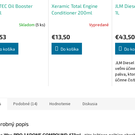
EC Oil Booster
Xeramic Total Engine
JLM Dies
l
Conditioner 200ml
1L
Skladom
(5 ks)
Vypredané
Priemerné
Priemerné
hodnotenie
hodnoteni
53
€13,50
€43,50
produktu
produktu
je
je
5,0
5,0
o košíka
Do košíka
Do ko
z
z
5
5
JLM Diesel
hviezdičiek.
hviezdičiek
veľmi účin
paliva, kto
účinne čist
naftový pa
vrátane tu
systému s..
s
Podobné (14)
Hodnotenie
Diskusia
robný popis