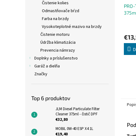
Čistenie kolies
PRO-T
Odmastňovače bŕzd
375m
Farba na brzdy
Vysokoteplotné mazivo na brzdy
Čistenie motoru
€13,
Údržba klimatizácia
D
Prevencia námrazy
Doplnky a príslušenstvo
Garáž a dielňa
Značky
Top 6 produktov
Popi
JLM Diesel Particulate Filter
Cleaner 375ml - čistič DPF
€32,80
Pod
MOBIL 0W-40 ESP X4 1L
€19,40