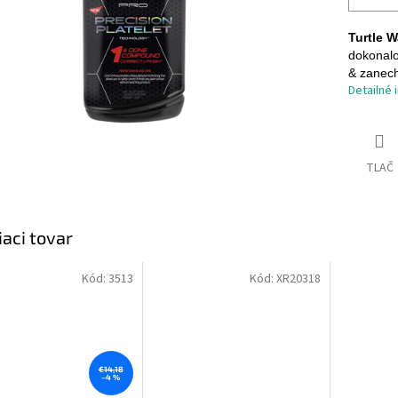
Turtle
dokonalo
& zanech
Detailné 
TLAČ
iaci tovar
Kód:
3513
Kód:
XR20318
€14,18
–4 %