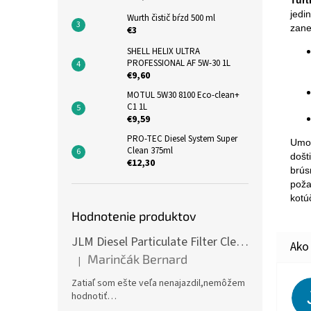
Tur
jedi
Wurth čistič bŕzd 500 ml
zane
€3
SHELL HELIX ULTRA
PROFESSIONAL AF 5W-30 1L
€9,60
MOTUL 5W30 8100 Eco-clean+
C1 1L
€9,59
PRO-TEC Diesel System Super
Umož
Clean 375ml
došt
€12,30
brús
poža
kotú
Hodnotenie produktov
JLM Diesel Particulate Filter Cleaner 375ml - čistič DPF
Marinčák Bernard
|
Hodnotenie produktu je 5 z 5 hviezdičiek.
Zatiaľ som ešte veľa nenajazdil,nemôžem
hodnotiť…