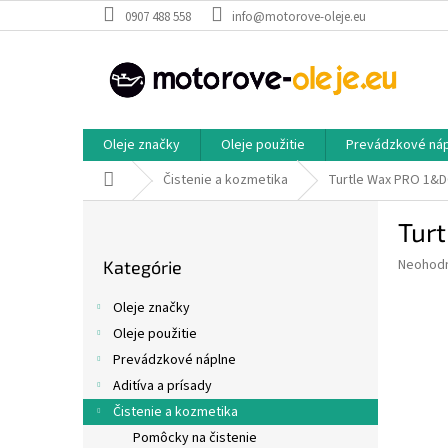
Prejsť
0907 488 558
info@motorove-oleje.eu
na
obsah
Oleje značky
Oleje použitie
Prevádzkové ná
Domov
Čistenie a kozmetika
Turtle Wax PRO 1
B
Tur
o
Preskočiť
č
Priemer
Neohod
Kategórie
kategórie
n
hodnote
ý
produkt
Oleje značky
p
je
Oleje použitie
0,0
a
z
Prevádzkové náplne
n
5
e
Aditíva a prísady
hviezdič
l
Čistenie a kozmetika
Pomôcky na čistenie