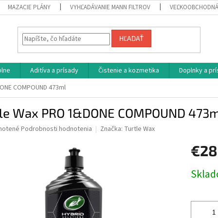
MAZACIE PLÁNY
VYHĽADÁVANIE MANN FILTROV
VEĽKOOBCHODNÁ
HĽADAŤ
plne
Aditíva a prísady
Čistenie a kozmetika
Doplnky a pr
&DONE COMPOUND 473ml
tle Wax PRO 1&DONE COMPOUND 473m
né
notené
Podrobnosti hodnotenia
Značka:
Turtle Wax
nie
€28
u
Jednotk
Skla
cena:
iek.