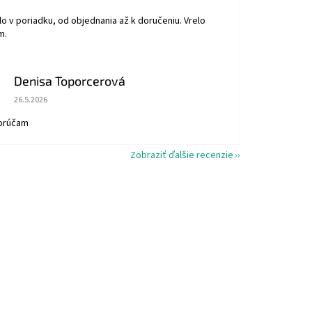
o v poriadku, od objednania až k doručeniu. Vrelo
m.
Denisa Toporcerová
Hodnotenie obchodu je 5 z 5 hviezdičiek.
26.5.2026
orúčam
Zobraziť ďalšie recenzie