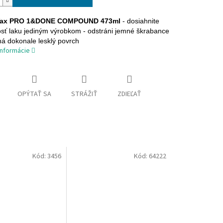
 Wax PRO 1&DONE COMPOUND 473ml
- dosiahnite
sť laku jediným výrobkom - odstráni jemné škrabance
á dokonale lesklý povrch
informácie
OPÝTAŤ SA
STRÁŽIŤ
ZDIEĽAŤ
Kód:
3456
Kód:
64222