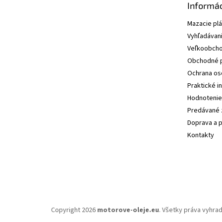
Informác
Mazacie pl
Vyhľadávani
Veľkoobcho
Obchodné 
Ochrana os
Praktické i
Hodnotenie
Predávané 
Doprava a p
Kontakty
Copyright 2026
motorove-oleje.eu
. Všetky práva vyhra