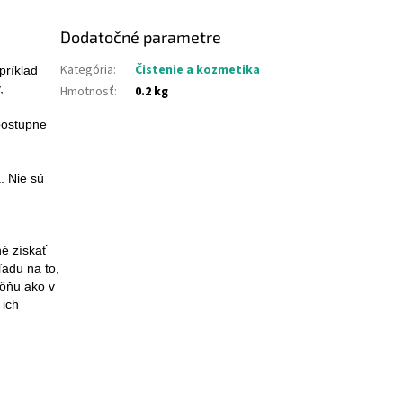
Dodatočné parametre
Kategória
:
Čistenie a kozmetika
príklad
,
Hmotnosť
:
0.2 kg
postupne
. Nie sú
é získať
adu na to,
ôňu ako v
 ich