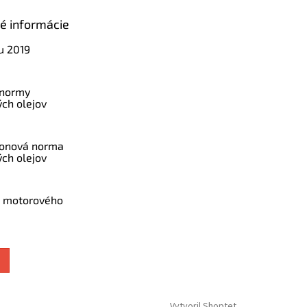
ké informácie
u 2019
 normy
ch olejov
konová norma
ch olejov
a motorového
Vytvoril Shoptet