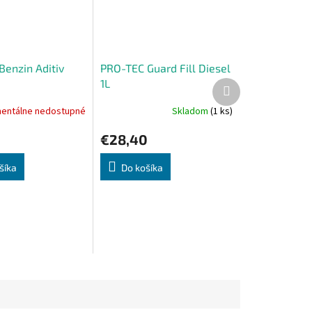
Benzin Aditiv
PRO-TEC Guard Fill Diesel
1L
Ďalší
produkt
entálne nedostupné
Skladom
(1 ks)
Priemerné
hodnotenie
€28,40
produktu
je
5,0
šíka
Do košíka
z
5
hviezdičiek.