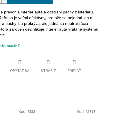
e prevonia interiér auta a odstráni pachy z interiéru.
Refresh je veľmi efektívny, pretože sa nejedná len o
rá pachy iba prekrýva, ale jedná sa neutralizáciu
ktorá zároveň dezinfikuje interiér auta vrátane systému
cie.
informácie
OPÝTAŤ SA
STRÁŽIŤ
ZDIEĽAŤ
Kód:
4988
Kód:
25873