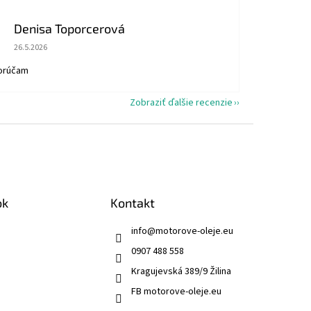
Denisa Toporcerová
Hodnotenie obchodu je 5 z 5 hviezdičiek.
26.5.2026
orúčam
Zobraziť ďalšie recenzie
ok
Kontakt
info
@
motorove-oleje.eu
0907 488 558
Kragujevská 389/9 Žilina
FB motorove-oleje.eu