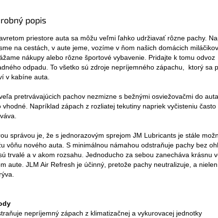
robný popis
avretom priestore auta sa môžu veľmi ľahko udržiavať rôzne pachy. Na
sme na cestách, v aute jeme, vozíme v ňom našich domácich miláčikov
ážame nákupy alebo rôzne športové vybavenie. Pridajte k tomu odvoz
adného odpadu. To všetko sú zdroje nepríjemného zápachu, ktorý sa 
ví v kabíne auta.
 veľa pretrvávajúcich pachov nezmizne s bežnými osviežovačmi do auta
o vhodné. Napríklad zápach z rozliatej tekutiny napriek vyčisteniu často
rváva.
ou správou je, že s jednorazovým sprejom JM Lubricants je stále možn
žu vôňu nového auta. S minimálnou námahou odstraňuje pachy bez ohľ
sú trvalé a v akom rozsahu. Jednoducho za sebou zanecháva krásnu v
m aute. JLM Air Refresh je účinný, pretože pachy neutralizuje, a nielen
rýva.
ody
straňuje nepríjemný zápach z klimatizačnej a vykurovacej jednotky