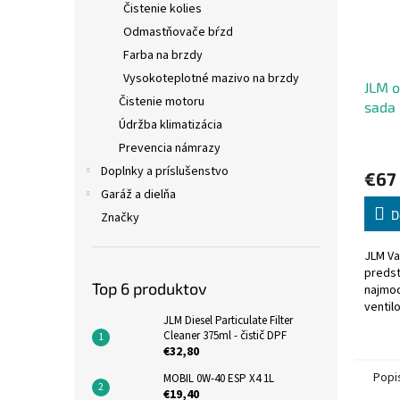
Čistenie kolies
Odmastňovače bŕzd
Farba na brzdy
Vysokoteplotné mazivo na brzdy
JLM o
Čistenie motoru
sada 
Údržba klimatizácia
Prevencia námrazy
Doplnky a príslušenstvo
€67
Garáž a dielňa
D
Značky
JLM Va
predst
Top 6 produktov
najmod
ventil
JLM Diesel Particulate Filter
motor
Cleaner 375ml - čistič DPF
altern
€32,80
Dávkov
Popi
MOBIL 0W-40 ESP X4 1L
€19,40