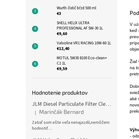
Wurth čistič bŕzd 500 ml
Pod
€3
SHELL HELIX ULTRA
V uz
PROFESSIONAL AF 5W-30 1L
keď 
€9,60
prev
príp
Valvoline VR1 RACING 10W-60 1L
€12,40
obja
MOTUL 5W30 8100 Eco-clean+
Žiaľ
C1 1L
na t
€9,59
pret
Dobr
Hodnotenie produktov
svie
aké 
JLM Diesel Particulate Filter Cleaner 375ml - čistič DPF
novo
Marinčák Bernard
prek
|
Hodnotenie produktu je 5 z 5 hviezdičiek.
Zatiaľ som ešte veľa nenajazdil,nemôžem
hodnotiť…
Výh
- od