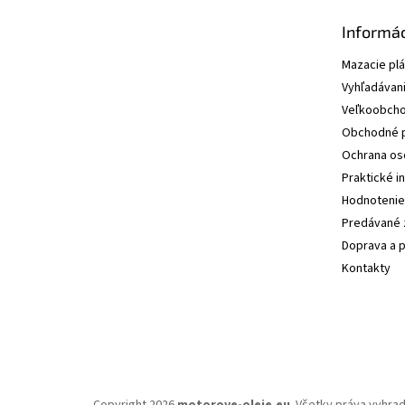
Informác
Mazacie pl
Vyhľadávani
Veľkoobcho
Obchodné 
Ochrana os
Praktické i
Hodnotenie
Predávané 
Doprava a p
Kontakty
Copyright 2026
motorove-oleje.eu
. Všetky práva vyhra