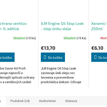
chrana ventilov
JLM Engine Oil Stop Leak
Xeramic 
+ 1L aditíva
- stop úniku oleja
250ml
Skladom
(>5 ks)
Skladom
(>5 ks)
Mom
€13,70
€6,10
o košíka
Do košíka
Do ko
lve Saver Kit Profi
JLM Engine Oil Stop Leak
avuje najnovší a
zastavuje únik oleja cez
ernejší spôsob ochrany
tesnenia a preventívne
ov a ventilových sediel
predchádza únikom. Oživuje
ov poháňaných na
gumové tesnenia a predchádza
atívne palivá LPG/CNG.
ich starnutiu a tvrdnutiu.
acia...
s
Podobné (14)
Hodnotenie
Diskusia