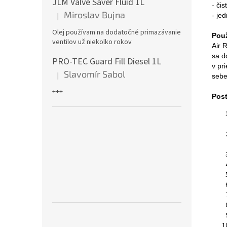
JLM Valve Saver Fluid 1L
- čis
Miroslav Bujna
|
- je
Hodnotenie produktu je 5 z 5 hviezdičiek.
Olej používam na dodatočné primazávanie
Použ
ventilov už niekolko rokov
Air 
sa d
PRO-TEC Guard Fill Diesel 1L
v pr
Slavomír Sabol
|
sebe
Hodnotenie produktu je 5 z 5 hviezdičiek.
+++
Pos