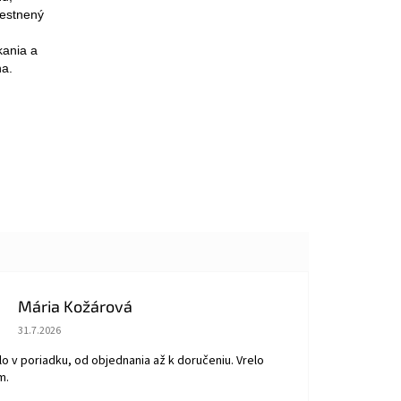
iestnený
kania a
na.
Mária Kožárová
Hodnotenie obchodu je 5 z 5 hviezdičiek.
31.7.2026
o v poriadku, od objednania až k doručeniu. Vrelo
m.