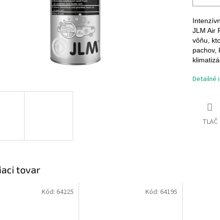
Intenzívn
JLM Air 
vôňu, kto
pachov, 
klimatizá
Detailné 
TLAČ
iaci tovar
Kód:
64225
Kód:
64195