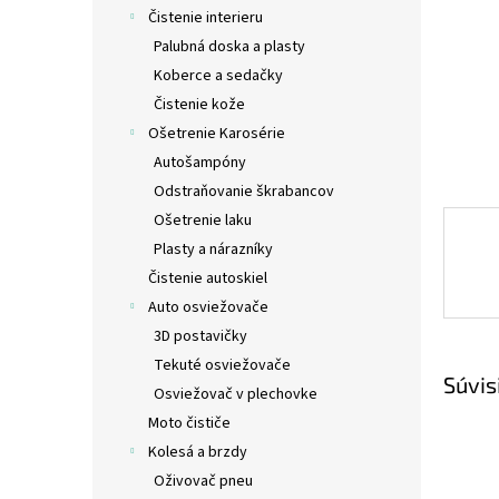
Čistenie interieru
Palubná doska a plasty
Koberce a sedačky
Čistenie kože
Ošetrenie Karosérie
Autošampóny
Odstraňovanie škrabancov
Ošetrenie laku
Plasty a nárazníky
Čistenie autoskiel
Auto osviežovače
3D postavičky
Tekuté osviežovače
Súvis
Osviežovač v plechovke
Moto čističe
Kolesá a brzdy
Oživovač pneu