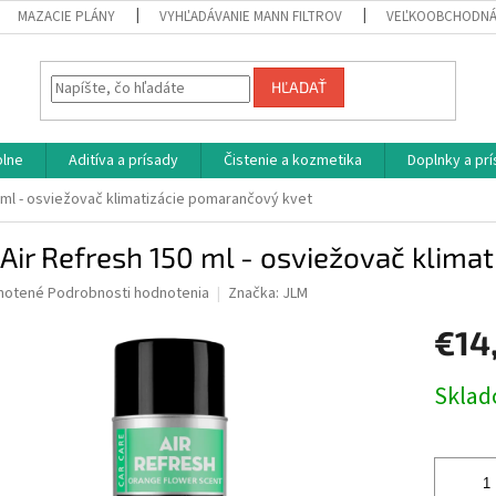
MAZACIE PLÁNY
VYHĽADÁVANIE MANN FILTROV
VEĽKOOBCHODNÁ
HĽADAŤ
plne
Aditíva a prísady
Čistenie a kozmetika
Doplnky a pr
 ml - osviežovač klimatizácie pomarančový kvet
Air Refresh 150 ml - osviežovač klima
né
notené
Podrobnosti hodnotenia
Značka:
JLM
nie
€14
u
Jednotk
Skla
cena:
iek.