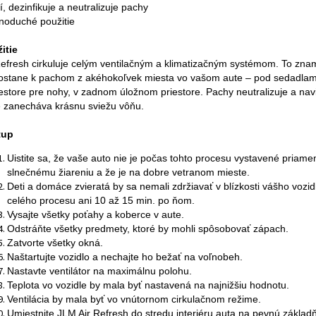
tí, dezinfikuje a neutralizuje pachy
dnoduché použitie
itie
Refresh cirkuluje celým ventilačným a klimatizačným systémom. To zna
ostane k pachom z akéhokoľvek miesta vo vašom aute – pod sedadlam
iestore pre nohy, v zadnom úložnom priestore. Pachy neutralizuje a nav
 zanecháva krásnu sviežu vôňu.
tup
Uistite sa, že vaše auto nie je počas tohto procesu vystavené priam
slnečnému žiareniu a že je na dobre vetranom mieste.
Deti a domáce zvieratá by sa nemali zdržiavať v blízkosti vášho vozi
celého procesu ani 10 až 15 min. po ňom.
Vysajte všetky poťahy a koberce v aute.
Odstráňte všetky predmety, ktoré by mohli spôsobovať zápach.
Zatvorte všetky okná.
Naštartujte vozidlo a nechajte ho bežať na voľnobeh.
Nastavte ventilátor na maximálnu polohu.
Teplota vo vozidle by mala byť nastavená na najnižšiu hodnotu.
Ventilácia by mala byť vo vnútornom cirkulačnom režime.
Umiestnite JLM Air Refresh do stredu interiéru auta na pevnú základ