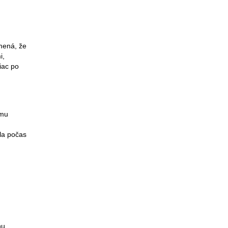
mená, že
i,
iac po
emu
dla počas
ňu,