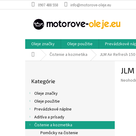
Prejsť
0907 488 558
info@motorove-oleje.eu
na
obsah
Oleje značky
Oleje použitie
Prevádzkové ná
Domov
Čistenie a kozmetika
JLM Air Refresh 150
B
JLM 
o
Preskočiť
č
Priemer
Neohod
Kategórie
kategórie
n
hodnote
ý
produkt
Oleje značky
p
je
Oleje použitie
0,0
a
z
Prevádzkové náplne
n
5
e
Aditíva a prísady
hviezdič
l
Čistenie a kozmetika
Pomôcky na čistenie