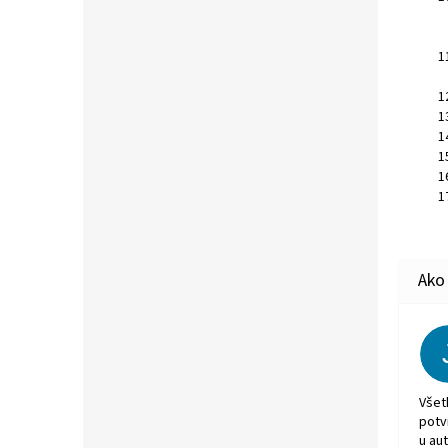
Všet
potv
u aut