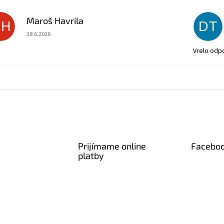
Maroš Havrila
MH
DT
Hodnotenie obchodu je 5 z 5 hviezdičiek.
28.6.2026
Vrelo odp
Prijímame online
Facebo
platby