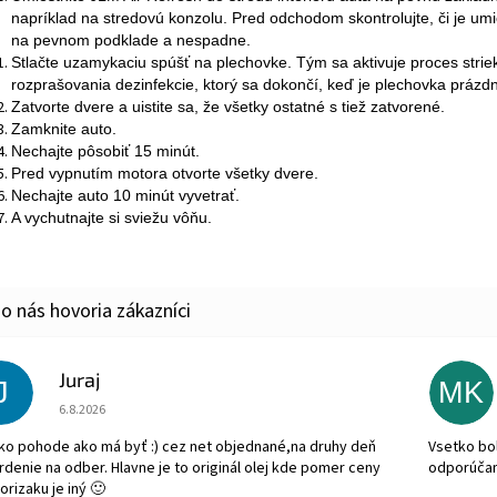
napríklad na stredovú konzolu. Pred odchodom skontrolujte, či je um
na pevnom podklade a nespadne.
Stlačte uzamykaciu spúšť na plechovke. Tým sa aktivuje proces strie
rozprašovania dezinfekcie, ktorý sa dokončí, keď je plechovka prázd
Zatvorte dvere a uistite sa, že všetky ostatné s tiež zatvorené.
Zamknite auto.
Nechajte pôsobiť 15 minút.
Pred vypnutím motora otvorte všetky dvere.
Nechajte auto 10 minút vyvetrať.
A vychutnajte si sviežu vôňu.
Juraj
J
MK
Hodnotenie obchodu je 5 z 5 hviezdičiek.
6.8.2026
ko pohode ako má byť :) cez net objednané,na druhy deň
Vsetko bol
rdenie na odber. Hlavne je to originál olej kde pomer ceny
odporúča
orizaku je iný 🙂