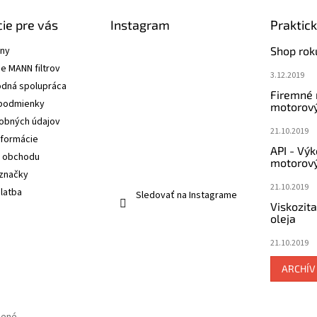
ie pre vás
Instagram
Praktic
ány
Shop rok
e MANN filtrov
3.12.2019
dná spolupráca
Firemné
podmienky
motorový
obných údajov
21.10.2019
nformácie
API - Vý
 obchodu
motorový
značky
21.10.2019
latba
Sledovať na Instagrame
Viskozit
oleja
21.10.2019
ARCHÍV
dené.