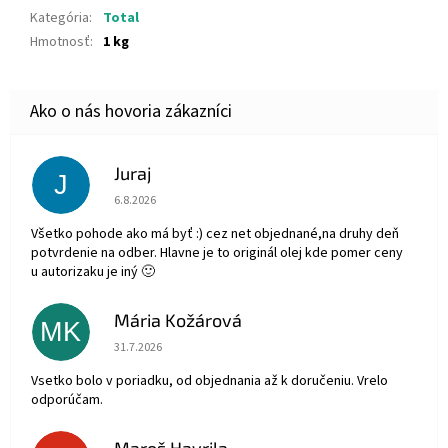
Kategória
:
Total
Hmotnosť
:
1 kg
Juraj
J
Hodnotenie obchodu je 5 z 5 hviezdičiek.
6.8.2026
Všetko pohode ako má byť :) cez net objednané,na druhy deň
potvrdenie na odber. Hlavne je to originál olej kde pomer ceny
u autorizaku je iný 🙂
Mária Kožárová
MK
Hodnotenie obchodu je 5 z 5 hviezdičiek.
31.7.2026
Vsetko bolo v poriadku, od objednania až k doručeniu. Vrelo
odporúčam.