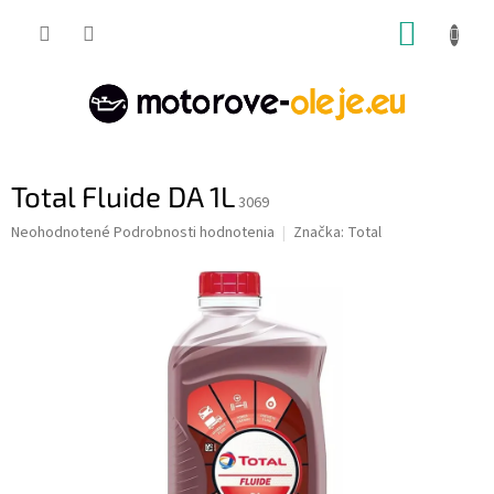
Prejsť
NÁKUP
na
obsah
KOŠÍK
Total Fluide DA 1L
3069
Priemerné
Neohodnotené
Podrobnosti hodnotenia
Značka:
Total
hodnotenie
produktu
je
0,0
z
5
hviezdičiek.