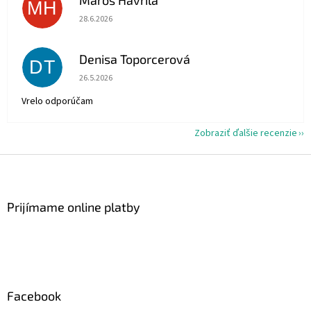
Maroš Havrila
MH
Hodnotenie obchodu je 5 z 5 hviezdičiek.
28.6.2026
Denisa Toporcerová
DT
Hodnotenie obchodu je 5 z 5 hviezdičiek.
26.5.2026
Vrelo odporúčam
Zobraziť ďalšie recenzie
Z
á
p
ä
Prijímame online platby
t
i
e
Facebook