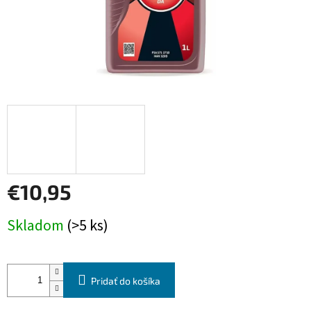
€10,95
Jednotková
Skladom
(>5 ks)
cena:
Pridať do košíka