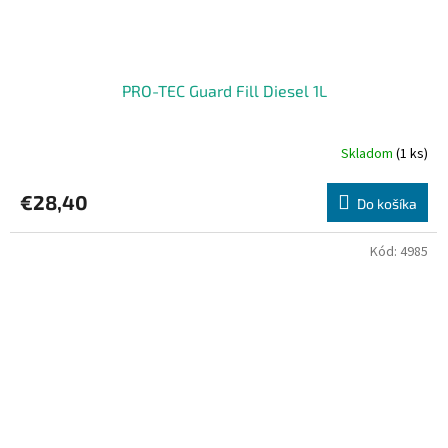
PRO-TEC Guard Fill Diesel 1L
Skladom
(1 ks)
Priemerné
hodnotenie
produktu
€28,40
Do košíka
je
5,0
z
Kód:
4985
5
hviezdičiek.