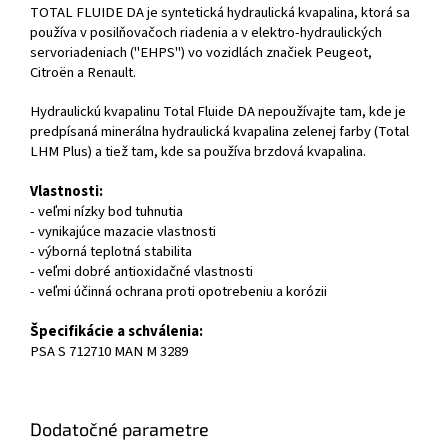
TOTAL FLUIDE DA je syntetická hydraulická kvapalina, ktorá sa
používa v posilňovačoch riadenia a v elektro-hydraulických
servoriadeniach ("EHPS") vo vozidlách značiek Peugeot,
Citroën a Renault.
Hydraulickú kvapalinu Total Fluide DA nepoužívajte tam, kde je
predpísaná minerálna hydraulická kvapalina zelenej farby (Total
LHM Plus) a tiež tam, kde sa používa brzdová kvapalina.
Vlastnosti:
- veľmi nízky bod tuhnutia
- vynikajúce mazacie vlastnosti
- výborná teplotná stabilita
- veľmi dobré antioxidačné vlastnosti
- veľmi účinná ochrana proti opotrebeniu a korózii
Špecifikácie a schválenia:
PSA S 712710 MAN M 3289
Dodatočné parametre