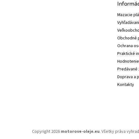
Informác
Mazacie pl
Vyhľadávani
Veľkoobcho
Obchodné 
Ochrana os
Praktické i
Hodnotenie
Predávané 
Doprava a p
Kontakty
Copyright 2026
motorove-oleje.eu
. Všetky práva vyhra