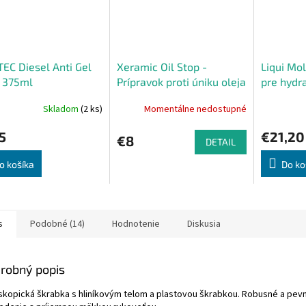
EC Diesel Anti Gel
Xeramic Oil Stop -
Liqui Mol
 375ml
Prípravok proti úniku oleja
pre hydr
250ml
300ml
Skladom
(2 ks)
Momentálne nedostupné
5
€21,20
€8
DETAIL
o košíka
Do ko
s
Podobné (14)
Hodnotenie
Diskusia
robný popis
skopická škrabka s hliníkovým telom a plastovou škrabkou. Robusné a pev