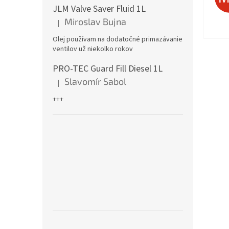
JLM Valve Saver Fluid 1L
Miroslav Bujna
|
Hodnotenie produktu je 5 z 5 hviezdičiek.
Olej používam na dodatočné primazávanie
ventilov už niekolko rokov
PRO-TEC Guard Fill Diesel 1L
Slavomír Sabol
|
Hodnotenie produktu je 5 z 5 hviezdičiek.
+++