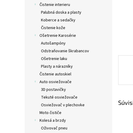
Čistenie interieru
Palubná doska a plasty
Koberce a sedačky
Čistenie kože
Ošetrenie Karosérie
Autošampóny
Odstraňovanie škrabancov
Ošetrenie laku
Plasty a nárazníky
Čistenie autoskiel
Auto osviežovače
3D postavičky
Tekuté osviežovače
Súvis
Osviežovač v plechovke
Moto čističe
Kolesá a brzdy
Oživovač pneu