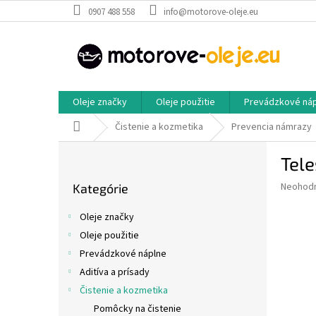
Prejsť
0907 488 558
info@motorove-oleje.eu
na
obsah
Oleje značky
Oleje použitie
Prevádzkové ná
Domov
Čistenie a kozmetika
Prevencia námrazy
B
Tel
o
Preskočiť
č
Priemer
Neohod
Kategórie
kategórie
n
hodnote
ý
produkt
Oleje značky
p
je
Oleje použitie
0,0
a
z
Prevádzkové náplne
n
5
e
Aditíva a prísady
hviezdič
l
Čistenie a kozmetika
Pomôcky na čistenie