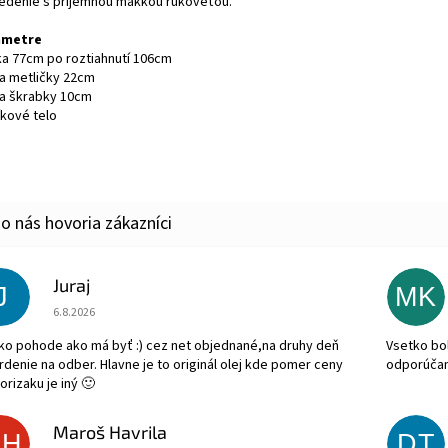
edenie s príjemnou mäkkou rukoveťou.
ametre
žka 77cm po roztiahnutí 106cm
ka metličky 22cm
rka škrabky 10cm
níkové telo
Juraj
J
MK
Hodnotenie obchodu je 5 z 5 hviezdičiek.
6.8.2026
ko pohode ako má byť :) cez net objednané,na druhy deň
Vsetko bol
rdenie na odber. Hlavne je to originál olej kde pomer ceny
odporúča
orizaku je iný 🙂
Maroš Havrila
MH
DT