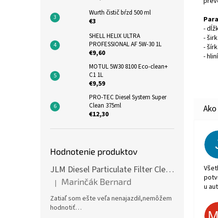
prev
Wurth čistič bŕzd 500 ml
Par
€3
- dĺ
SHELL HELIX ULTRA
- šir
PROFESSIONAL AF 5W-30 1L
- ší
€9,60
- hli
MOTUL 5W30 8100 Eco-clean+
C1 1L
€9,59
PRO-TEC Diesel System Super
Clean 375ml
€12,30
Hodnotenie produktov
Všet
JLM Diesel Particulate Filter Cleaner 375ml - čistič DPF
potv
Marinčák Bernard
|
Hodnotenie produktu je 5 z 5 hviezdičiek.
u aut
Zatiaľ som ešte veľa nenajazdil,nemôžem
hodnotiť…