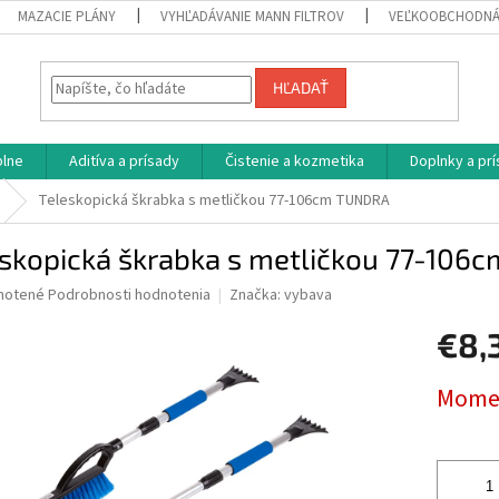
MAZACIE PLÁNY
VYHĽADÁVANIE MANN FILTROV
VEĽKOOBCHODNÁ
HĽADAŤ
plne
Aditíva a prísady
Čistenie a kozmetika
Doplnky a pr
Teleskopická škrabka s metličkou 77-106cm TUNDRA
eskopická škrabka s metličkou 77-10
né
notené
Podrobnosti hodnotenia
Značka:
vybava
nie
€8,
u
Jednotk
Momen
cena:
iek.