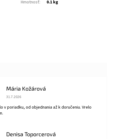
Hmotnosť
:
0.1 kg
Mária Kožárová
Hodnotenie obchodu je 5 z 5 hviezdičiek.
31.7.2026
o v poriadku, od objednania až k doručeniu. Vrelo
m.
Denisa Toporcerová