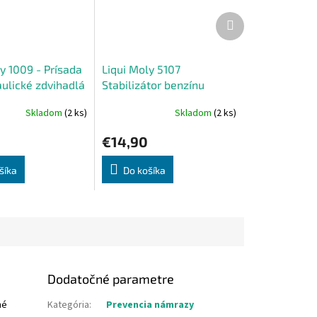
Ďalší
produkt
y 1009 - Prísada
Liqui Moly 5107
aulické zdvihadlá
Stabilizátor benzínu
250ml
Skladom
(2 ks)
Skladom
(2 ks)
€14,90
šíka
Do košíka
Dodatočné parametre
né
Kategória
:
Prevencia námrazy