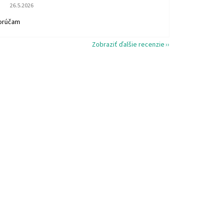
Hodnotenie obchodu je 5 z 5 hviezdičiek.
26.5.2026
orúčam
Zobraziť ďalšie recenzie