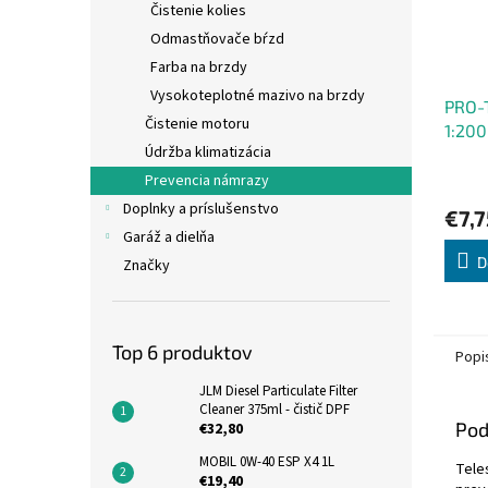
Čistenie kolies
Odmastňovače bŕzd
Farba na brzdy
Vysokoteplotné mazivo na brzdy
PRO-T
Čistenie motoru
1:200
Údržba klimatizácia
Prevencia námrazy
Doplnky a príslušenstvo
€7,7
Garáž a dielňa
D
Značky
Top 6 produktov
Popi
JLM Diesel Particulate Filter
Cleaner 375ml - čistič DPF
Pod
€32,80
MOBIL 0W-40 ESP X4 1L
Tele
€19,40