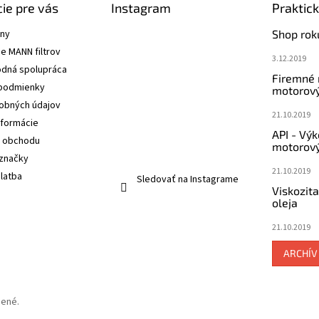
ie pre vás
Instagram
Praktic
ány
Shop rok
e MANN filtrov
3.12.2019
dná spolupráca
Firemné
podmienky
motorový
obných údajov
21.10.2019
nformácie
API - Vý
 obchodu
motorový
značky
21.10.2019
latba
Sledovať na Instagrame
Viskozit
oleja
21.10.2019
ARCHÍV
dené.