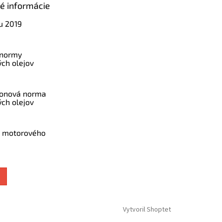
ké informácie
u 2019
 normy
ch olejov
konová norma
ch olejov
a motorového
Vytvoril Shoptet